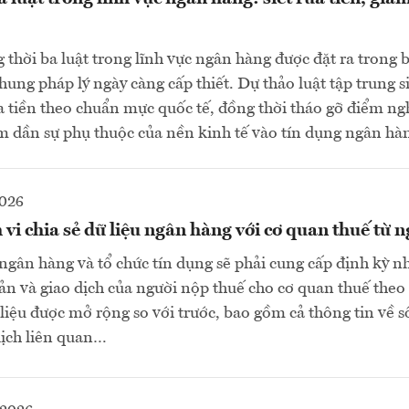
g thời ba luật trong lĩnh vực ngân hàng được đặt ra trong 
ung pháp lý ngày càng cấp thiết. Dự thảo luật tập trung si
 tiền theo chuẩn mực quốc tế, đồng thời tháo gỡ điểm ng
m dần sự phụ thuộc của nền kinh tế vào tín dụng ngân h
2026
i chia sẻ dữ liệu ngân hàng với cơ quan thuế từ n
 ngân hàng và tổ chức tín dụng sẽ phải cung cấp định kỳ nh
oản và giao dịch của người nộp thuế cho cơ quan thuế theo
liệu được mở rộng so với trước, bao gồm cả thông tin về s
 dịch liên quan…