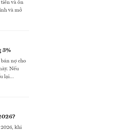
 tiền và ổn
hính và mở
g 3%
i bán nợ cho
này. Nếu
ấu lại…
 2026?
 2026, khi