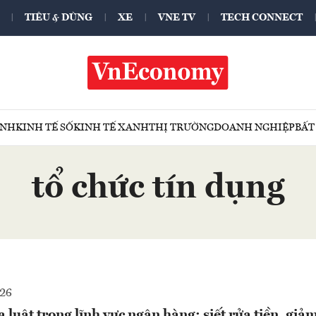
TIÊU & DÙNG
XE
VNE TV
TECH CONNECT
ÍNH
KINH TẾ SỐ
KINH TẾ XANH
THỊ TRƯỜNG
DOANH NGHIỆP
BẤT
tổ chức tín dụng
026
 luật trong lĩnh vực ngân hàng: siết rửa tiền, giảm