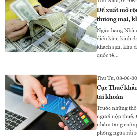
Thứ Năm, 04-06
Đề xuất mở rộn
thương mại, kh
Ngân hàng Nhà nư
điều kiện kinh d
khách sạn, khu d
quốc tế…
Thứ Tư, 03-06-2
Cục Thuế khẳn
tài khoản
Trước những thôn
người nộp thuế,
nhằm tăng cường 
phòng ngừa rủi ro