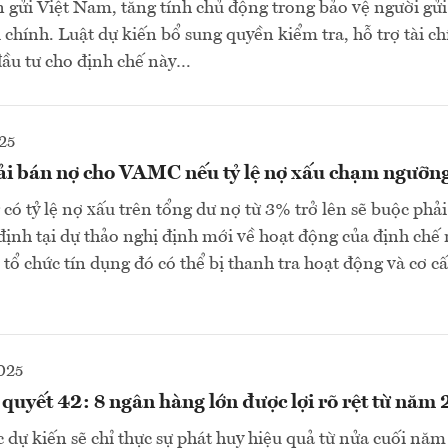
n gửi Việt Nam, tăng tính chủ động trong bảo vệ người gửi
i chính. Luật dự kiến bổ sung quyền kiểm tra, hỗ trợ tài c
đầu tư cho định chế này…
25
i bán nợ cho VAMC nếu tỷ lệ nợ xấu chạm ngưỡn
 có tỷ lệ nợ xấu trên tổng dư nợ từ 3% trở lên sẽ buộc phả
nh tại dự thảo nghị định mới về hoạt động của định chế 
tổ chức tín dụng đó có thể bị thanh tra hoạt động và cơ c
025
quyết 42: 8 ngân hàng lớn được lợi rõ rệt từ năm
c dự kiến sẽ chỉ thực sự phát huy hiệu quả từ nửa cuối năm