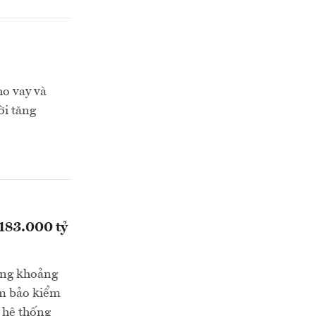
ho vay và
ời tăng
 183.000 tỷ
ống khoảng
ảm bảo kiểm
n hệ thống