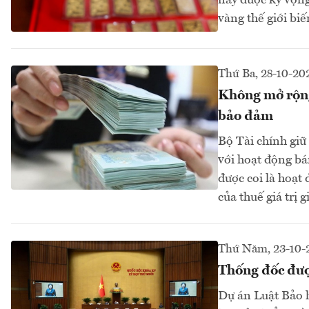
này được kỳ vọng
vàng thế giới b
Thứ Ba, 28-10-20
Không mở rộng 
bảo đảm
Bộ Tài chính giữ
với hoạt động bá
được coi là hoạt
của thuế giá trị 
Thứ Năm, 23-10-
Thống đốc được
Dự án Luật Bảo 