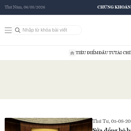
Thứ Năm, 06/08/2026
CHỨNG KHOÁN
TIÊU ĐIỂM
ĐẦU TƯ
TÀI CH
Thứ Tư, 05-08-2
Sửa đồng bộ ba