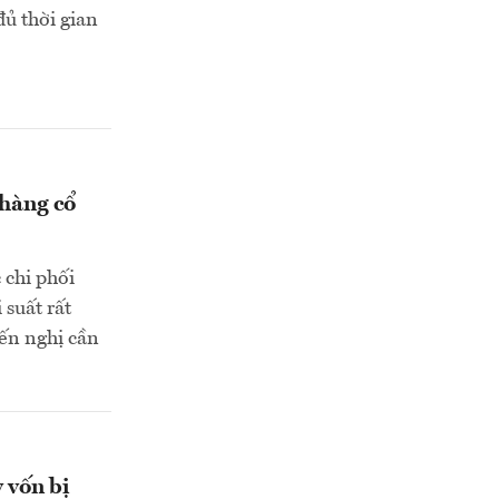
đủ thời gian
 hàng cổ
chi phối
 suất rất
iến nghị cần
 vốn bị