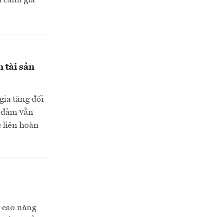
 cảnh giá
 tài sản
gia tăng đối
o đảm vẫn
 liên hoàn
g cao năng