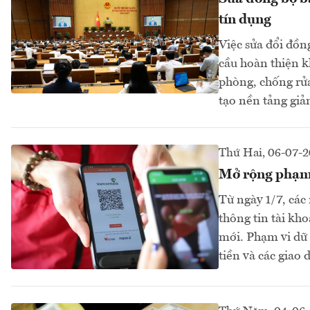
tín dụng
Việc sửa đổi đồn
cầu hoàn thiện kh
phòng, chống rửa
tạo nền tảng giả
Thứ Hai, 06-07-
Mở rộng phạm v
Từ ngày 1/7, các
thông tin tài kh
mới. Phạm vi dữ 
tiền và các giao