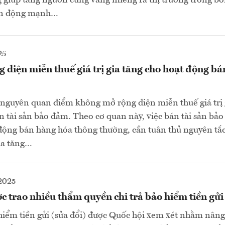
 giúp tăng nguồn cung vàng miếng ra thị trường trong bối
iến động mạnh…
25
diện miễn thuế giá trị gia tăng cho hoạt động bán
 nguyên quan điểm không mở rộng diện miễn thuế giá trị 
n tài sản bảo đảm. Theo cơ quan này, việc bán tài sản bả
 động bán hàng hóa thông thường, cần tuân thủ nguyên tắc
gia tăng…
2025
 trao nhiều thẩm quyền chi trả bảo hiểm tiền gửi
hiểm tiền gửi (sửa đổi) được Quốc hội xem xét nhằm nân