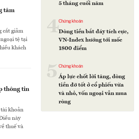
5 tháng cuối năm
ng tâm
4
Chứng khoán
g cắt giảm
Dòng tiền bắt đáy tích cực,
ngoại tệ tại
VN-Index hướng tới mốc
nhiều khách
1800 điểm
5
Chứng khoán
Áp lực chốt lời tăng, dòng
tiền đỡ tốt ở cổ phiếu vừa
 thông tin
và nhỏ, vốn ngoại vẫn mua
ròng
 tài khoản
Điều này
về thuế và