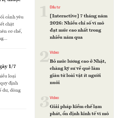
1
Đầu tư
[Interactive] 7 tháng năm
bối cảnh yêu
2026: Nhiều chỉ số vĩ mô
ết chặt
đạt mức cao nhất trong
hẽn cơ chế,
nhiều năm qua
àng…
2
Video
Bỏ mức lương cao ở Nhật,
gày 1/7
chàng kỹ sư về quê làm
giàu từ loài vật ít người
iều loại
nuôi
 quy định
ố dư, dòng
3
Video
Giải pháp kiềm chế lạm
phát, ổn định kinh tế vĩ mô