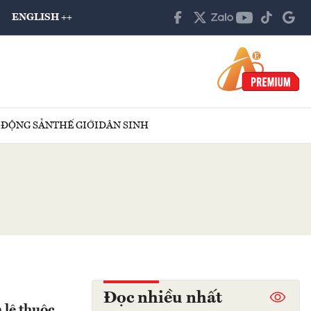
ENGLISH ++
 ĐỘNG SẢN
THẾ GIỚI
DÂN SINH
Đọc nhiều nhất
 lệ thuộc