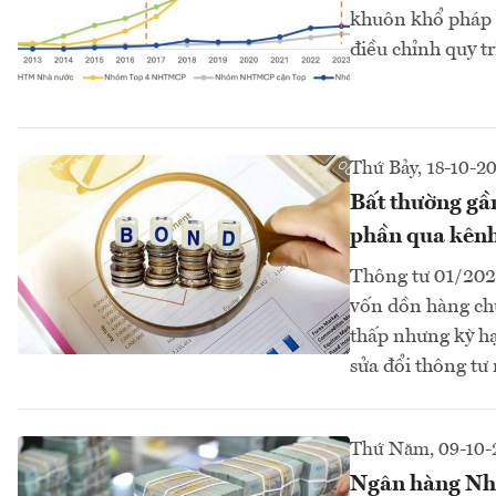
khuôn khổ pháp l
điều chỉnh quy t
Thứ Bảy, 18-10-2
Bất thường gần
phần qua kênh
Thông tư 01/202
vốn dồn hàng chụ
thấp nhưng kỳ hạ
sửa đổi thông tư 
Thứ Năm, 09-10-
Ngân hàng Nhà