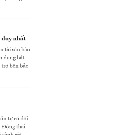
ở duy nhất
 tài sản bảo
ín dụng bắt
 trợ bên bảo
ốn tự có đối
. Động thái