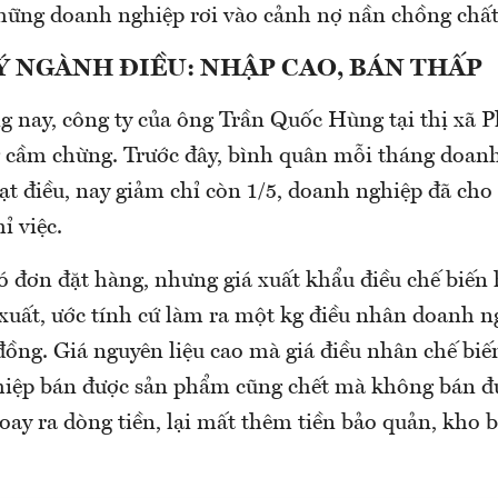
hững doanh nghiệp rơi vào cảnh nợ nần chồng chất
 NGÀNH ĐIỀU: NHẬP CAO, BÁN THẤP
g nay, công ty của ông Trần Quốc Hùng tại thị xã 
 cầm chừng. Trước đây, bình quân mỗi tháng doan
ạt điều, nay giảm chỉ còn 1/5, doanh nghiệp đã cho
ỉ việc.
ó đơn đặt hàng, nhưng giá xuất khẩu điều chế biến
xuất, ước tính cứ làm ra một kg điều nhân doanh ng
đồng. Giá nguyên liệu cao mà giá điều nhân chế bi
iệp bán được sản phẩm cũng chết mà không bán đ
oay ra dòng tiền, lại mất thêm tiền bảo quản, kho 