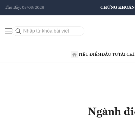
Thứ Bảy, 08/08/2026
CHỨNG KHOÁN
TIÊU ĐIỂM
ĐẦU TƯ
TÀI CH
Ngành điề