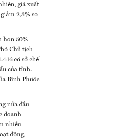
nhiên, giá xuất
 giảm 2,3% so
ếm hơn 50%
Phó Chủ tịch
.416 cơ sở chế
u của tỉnh.
của Bình Phước
ong nửa đầu
ác doanh
ện nhiều
oạt động,