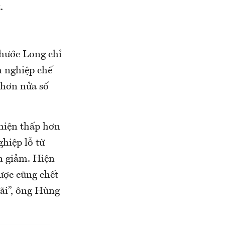
.
Phước Long chỉ
h nghiệp chế
 hơn nửa số
 hiện thấp hơn
hiệp lỗ từ
ến giảm. Hiện
ược cũng chết
bãi”, ông Hùng