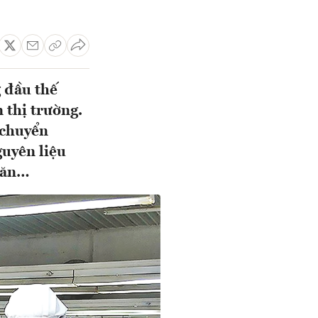
g đầu thế
 thị trường.
 chuyển
guyên liệu
khăn…