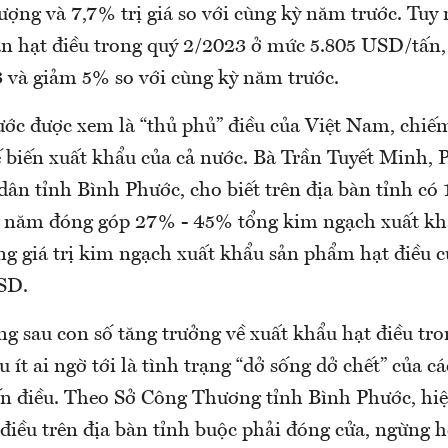
ượng và 7,7% trị giá so với cùng kỳ năm trước. Tuy 
n hạt điều trong quý 2/2023 ở mức 5.805 USD/tấn,
3 và giảm 5% so với cùng kỳ năm trước.
ớc được xem là “thủ phủ” điều của Việt Nam, chi
ế biến xuất khẩu của cả nước. Bà Trần Tuyết Minh, 
n tỉnh Bình Phước, cho biết trên địa bàn tỉnh có 1
i năm đóng góp 27% - 45% tổng kim ngạch xuất khẩ
g giá trị kim ngạch xuất khẩu sản phẩm hạt điều 
USD.
g sau con số tăng trưởng về xuất khẩu hạt điều tr
 ít ai ngờ tới là tình trạng “dở sống dở chết” của c
ến điều. Theo Sở Công Thương tỉnh Bình Phước, hi
điều trên địa bàn tỉnh buộc phải đóng cửa, ngừng h