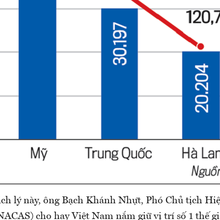
hịch lý này, ông Bạch Khánh Nhựt, Phó Chủ tịch Hi
ACAS) cho hay Việt Nam nắm giữ vị trí số 1 thế gi