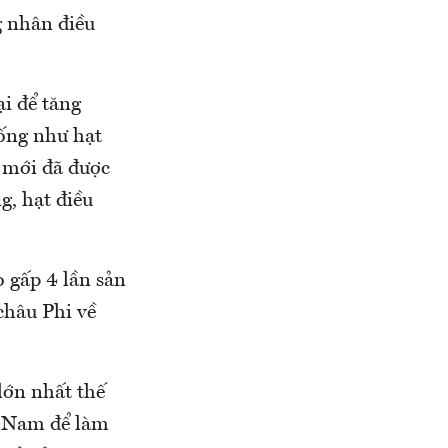
g nhân điều
i để tăng
ống như hạt
m mới đã được
g, hạt điều
o gấp 4 lần sản
châu Phi về
lớn nhất thế
t Nam để làm