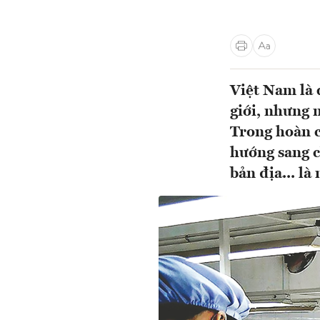
Việt Nam là 
giới, nhưng 
Trong hoàn c
hướng sang c
bản địa... l