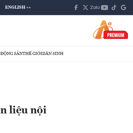
ENGLISH ++
 ĐỘNG SẢN
THẾ GIỚI
DÂN SINH
n liệu nội