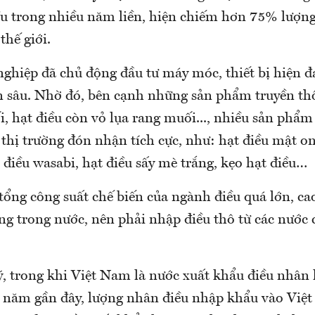
u trong nhiều năm liền, hiện chiếm hơn 75% lượn
thế giới.
ghiệp đã chủ động đầu tư máy móc, thiết bị hiện đạ
n sâu. Nhờ đó, bên cạnh những sản phẩm truyền th
, hạt điều còn vỏ lụa rang muối..., nhiều sản phẩ
 thị trường đón nhận tích cực, như: hạt điều mật on
t điều wasabi, hạt điều sấy mè trắng, kẹo hạt điều…
tổng công suất chế biến của ngành điều quá lớn, ca
ng trong nước, nên phải nhập điều thô từ các nước 
ý, trong khi Việt Nam là nước xuất khẩu điều nhân 
g năm gần đây, lượng nhân điều nhập khẩu vào Việ