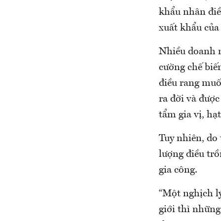
khẩu nhân điề
xuất khẩu của 
Nhiều doanh n
cường chế biế
điều rang muối
ra đời và được
tẩm gia vị, hạ
Tuy nhiên, do 
lượng điều trồ
gia công.
“Một nghịch l
giới thì nhữn