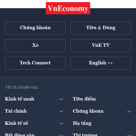
Chứng khoán
Tiêu & Dùng
Xe
VnE TV
Tech Connect
English ++
Tất cả chuyên mục
Kinh tế xanh
Tiêu điểm
Chuyển động xanh
Tài chính
Chứng khoán
Pháp lý
Ngân hàng
Doanh nghiệp niêm yết
Kinh tế số
Hạ tầng
Thương hiệu xanh
Thị trường vốn
Thị trường
Sản phẩm - Thị trường
Bất động sản
Thị trường