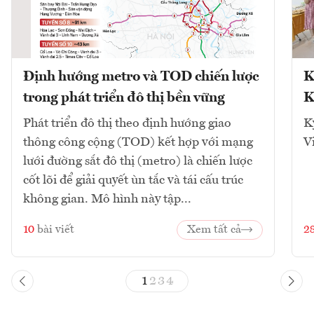
Định hướng metro và TOD chiến lược
K
trong phát triển đô thị bền vững
K
Phát triển đô thị theo định hướng giao
K
thông công cộng (TOD) kết hợp với mạng
V
lưới đường sắt đô thị (metro) là chiến lược
cốt lõi để giải quyết ùn tắc và tái cấu trúc
không gian. Mô hình này tập...
10
bài viết
Xem tất cả
2
1
2
3
4