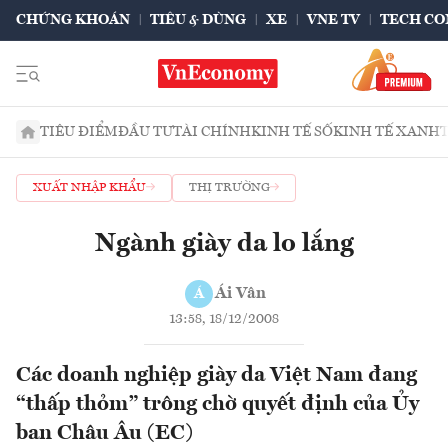
CHỨNG KHOÁN
TIÊU & DÙNG
XE
VNE TV
TECH CO
TIÊU ĐIỂM
ĐẦU TƯ
TÀI CHÍNH
KINH TẾ SỐ
KINH TẾ XANH
XUẤT NHẬP KHẨU
THỊ TRƯỜNG
Ngành giày da lo lắng
Ái Vân
Á
13:58, 18/12/2008
Các doanh nghiệp giày da Việt Nam đang
“thấp thỏm” trông chờ quyết định của Ủy
ban Châu Âu (EC)