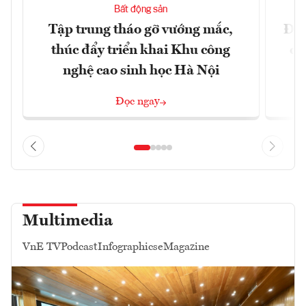
Bất động sản
Tập trung tháo gỡ vướng mắc,
Đồn
thúc đẩy triển khai Khu công
dự
nghệ cao sinh học Hà Nội
Đọc ngay
Multimedia
VnE TV
Podcast
Infographics
eMagazine