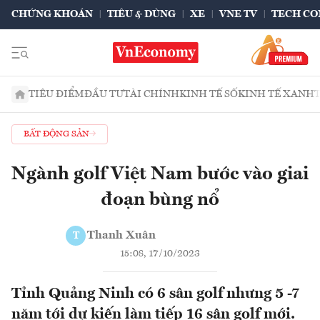
CHỨNG KHOÁN
TIÊU & DÙNG
XE
VNE TV
TECH CO
TIÊU ĐIỂM
ĐẦU TƯ
TÀI CHÍNH
KINH TẾ SỐ
KINH TẾ XANH
BẤT ĐỘNG SẢN
Ngành golf Việt Nam bước vào giai
đoạn bùng nổ
Thanh Xuân
T
15:08, 17/10/2023
Tỉnh Quảng Ninh có 6 sân golf nhưng 5 -7
năm tới dự kiến làm tiếp 16 sân golf mới.