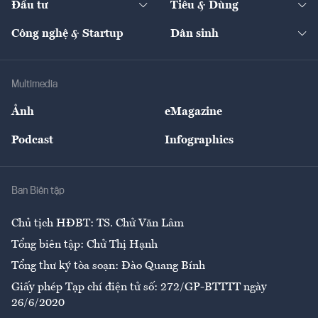
Đầu tư
Tiêu & Dùng
Quản trị số
Cafe BĐS
Thị trường
Kinh doanh
Kết nối
Tạp chí kinh tế Việt Nam
eMagazine
Nhà đầu tư
Du lịch
Công nghệ & Startup
Dân sinh
Tư vấn
Nông sản
Doanh nhân
Tư vấn Tiêu & Dùng
Infographics
Hạ tầng
Sức khỏe
Khung pháp lý
Doanh nghiệp
Địa phương
Thị trường
Bảo hiểm
Multimedia
Sự kiện
Nhân lực
Ảnh
eMagazine
Đẹp +
An sinh
Podcast
Infographics
Giải trí
Y tế
Nhà
Ban Biên tập
Ẩm thực
Chủ tịch HĐBT: TS. Chử Văn Lâm
Tổng biên tập: Chử Thị Hạnh
Tổng thư ký tòa soạn: Đào Quang Bính
Giấy phép Tạp chí điện tử số: 272/GP-BTTTT ngày
26/6/2020