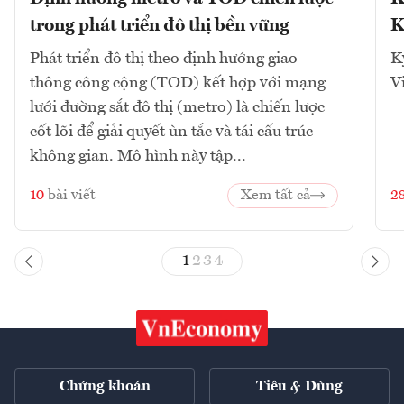
trong phát triển đô thị bền vững
K
Phát triển đô thị theo định hướng giao
K
thông công cộng (TOD) kết hợp với mạng
V
lưới đường sắt đô thị (metro) là chiến lược
cốt lõi để giải quyết ùn tắc và tái cấu trúc
không gian. Mô hình này tập...
10
bài viết
Xem tất cả
2
1
2
3
4
Chứng khoán
Tiêu & Dùng