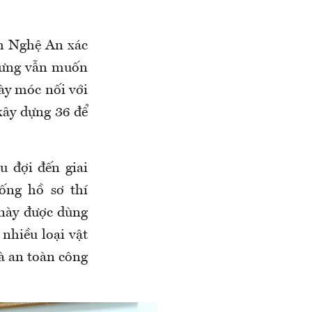
nh Nghệ An xác
nhưng vẫn muốn
ày móc nối với
xây dựng 36 để
u đợi đến giai
ống hồ sơ thí
 này được dùng
nhiều loại vật
à an toàn công