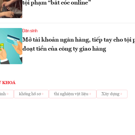
tội phạm “bắt cóc online”
Dân sinh
Mở tài khoản ngân hàng, tiếp tay cho tộ
đoạt tiền của công ty giao hàng
Ừ KHOÁ
rình
khống hồ sơ
thí nghiệm vật liệu
Xây dựng