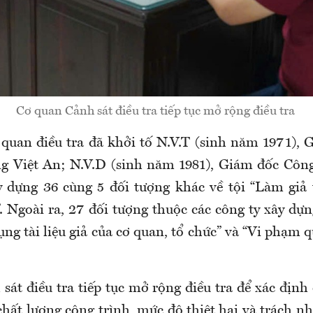
Cơ quan Cảnh sát điều tra tiếp tục mở rộng điều tra
 quan điều tra đã khởi tố N.V.T (sinh năm 1971),
g Việt An; N.V.D (sinh năm 1981), Giám đốc Côn
 dựng 36 cùng 5 đối tượng khác về tội “Làm giả t
. Ngoài ra, 27 đối tượng thuộc các công ty xây dự
dụng tài liệu giả của cơ quan, tổ chức” và “Vi phạm 
át điều tra tiếp tục mở rộng điều tra để xác định
 chất lượng công trình, mức độ thiệt hại và trách n