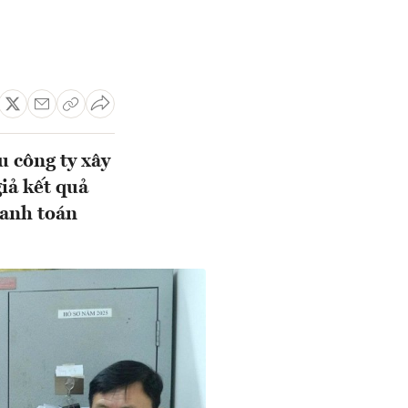
u công ty xây
iả kết quả
hanh toán