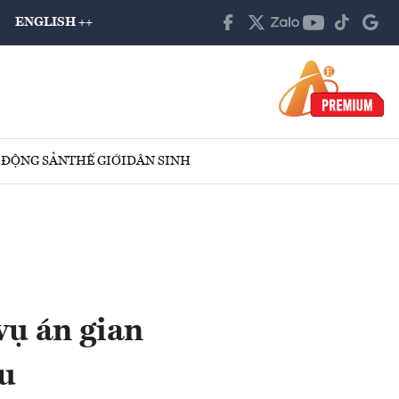
ENGLISH ++
 ĐỘNG SẢN
THẾ GIỚI
DÂN SINH
vụ án gian
ầu