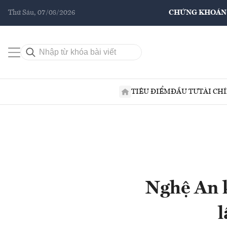
Thứ Sáu, 07/08/2026
CHỨNG KHOÁN
TIÊU ĐIỂM
ĐẦU TƯ
TÀI CH
Nghệ An k
l