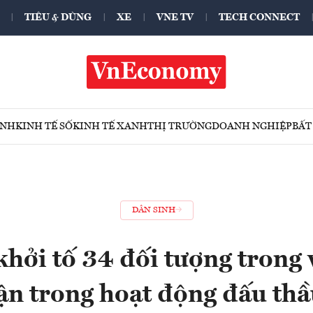
TIÊU & DÙNG
XE
VNE TV
TECH CONNECT
ÍNH
KINH TẾ SỐ
KINH TẾ XANH
THỊ TRƯỜNG
DOANH NGHIỆP
BẤT
DÂN SINH
hởi tố 34 đối tượng trong 
ận trong hoạt động đấu th