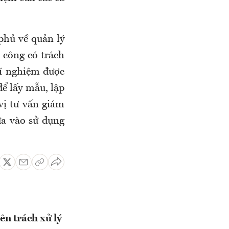
hủ về quản lý
i công có trách
hí nghiệm được
ể lấy mẫu, lập
vị tư vấn giám
ưa vào sử dụng
n trách xử lý