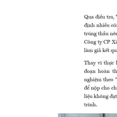
Qua điều tra,
định nhiều cô
trúng thầu nê
Công ty CP Xâ
làm giả kết qu
Thay vì thực 
đoạn hoàn th
nghiệm theo “
để nộp cho ch
liệu không đạ
trình.