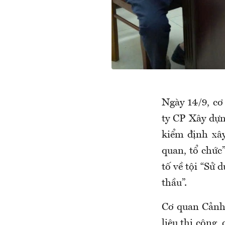
Ngày 14/9, cơ
ty CP Xây dựn
kiểm định xây
quan, tổ chức”
tố về tội “Sử 
thầu”.
Cơ quan Cảnh s
liệu thi công,