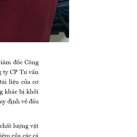
 Giám đốc Công
g ty CP Tư vấn
ài liệu của cơ
ng khác bị khởi
quy định về đấu
 chất lượng vật
hiệm của các cá