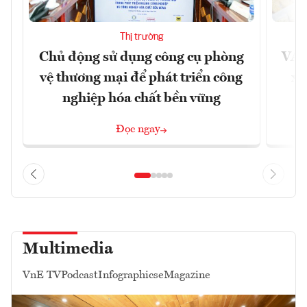
Thị trường
Chủ động sử dụng công cụ phòng
VAS
vệ thương mại để phát triển công
xu
nghiệp hóa chất bền vững
Đọc ngay
Multimedia
VnE TV
Podcast
Infographics
eMagazine