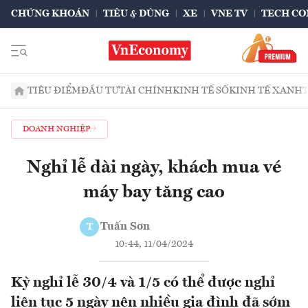
CHỨNG KHOÁN
TIÊU & DÙNG
XE
VNE TV
TECH CO
TIÊU ĐIỂM
ĐẦU TƯ
TÀI CHÍNH
KINH TẾ SỐ
KINH TẾ XANH
DOANH NGHIỆP
Nghỉ lễ dài ngày, khách mua vé
máy bay tăng cao
Tuấn Sơn
T
10:44, 11/04/2024
Kỳ nghỉ lễ 30/4 và 1/5 có thể được nghỉ
liên tục 5 ngày nên nhiều gia đình đã sớm