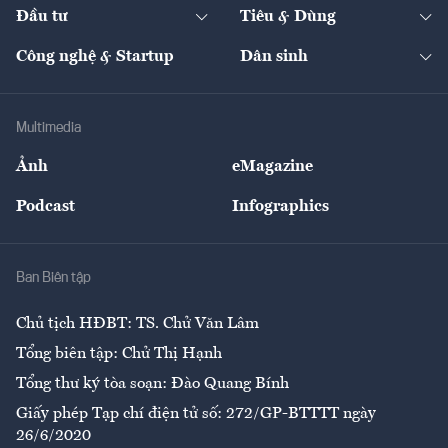
The Guide
Video
Đầu tư
Tiêu & Dùng
Quản trị số
Cafe BĐS
Thị trường
Kinh doanh
Kết nối
Tạp chí kinh tế Việt Nam
eMagazine
Nhà đầu tư
Du lịch
Công nghệ & Startup
Dân sinh
Tư vấn
Nông sản
Doanh nhân
Tư vấn Tiêu & Dùng
Infographics
Hạ tầng
Sức khỏe
Khung pháp lý
Doanh nghiệp
Địa phương
Thị trường
Bảo hiểm
Multimedia
Sự kiện
Nhân lực
Ảnh
eMagazine
Đẹp +
An sinh
Podcast
Infographics
Giải trí
Y tế
Nhà
Ban Biên tập
Ẩm thực
Chủ tịch HĐBT: TS. Chử Văn Lâm
Tổng biên tập: Chử Thị Hạnh
Tổng thư ký tòa soạn: Đào Quang Bính
Giấy phép Tạp chí điện tử số: 272/GP-BTTTT ngày
26/6/2020