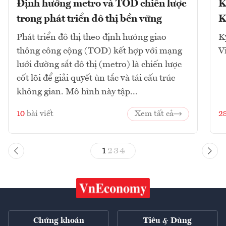
Định hướng metro và TOD chiến lược
K
trong phát triển đô thị bền vững
K
Phát triển đô thị theo định hướng giao
K
thông công cộng (TOD) kết hợp với mạng
V
lưới đường sắt đô thị (metro) là chiến lược
cốt lõi để giải quyết ùn tắc và tái cấu trúc
không gian. Mô hình này tập...
10
bài viết
Xem tất cả
2
1
2
3
4
Chứng khoán
Tiêu & Dùng