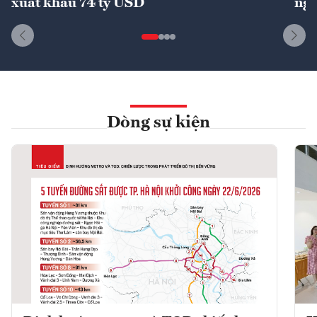
xuất khẩu 74 tỷ USD
ngu
Dòng sự kiện