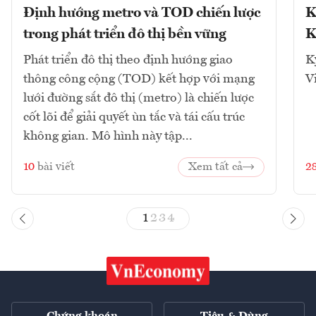
Định hướng metro và TOD chiến lược
K
trong phát triển đô thị bền vững
K
Phát triển đô thị theo định hướng giao
K
thông công cộng (TOD) kết hợp với mạng
V
lưới đường sắt đô thị (metro) là chiến lược
cốt lõi để giải quyết ùn tắc và tái cấu trúc
không gian. Mô hình này tập...
10
bài viết
Xem tất cả
2
1
2
3
4