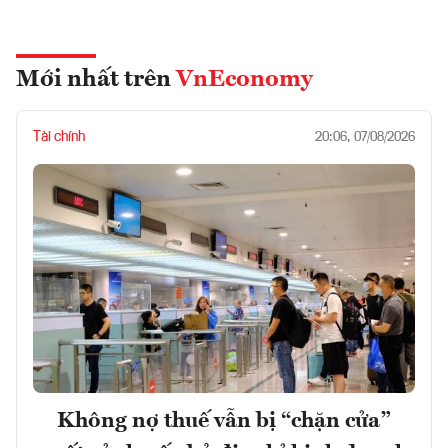
Mới nhất trên
VnEconomy
Tài chính
20:06, 07/08/2026
Không nợ thuế vẫn bị “chặn cửa”