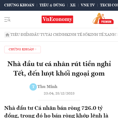
CHỨNG KHOÁN
TIÊU & DÙNG
XE
VNE TV
TECH CO
TIÊU ĐIỂM
ĐẦU TƯ
TÀI CHÍNH
KINH TẾ SỐ
KINH TẾ XANH
CHỨNG KHOÁN
Nhà đầu tư cá nhân rút tiền nghỉ
Tết, đến lượt khối ngoại gom
Thu Minh
T
23:04, 28/12/2023
Nhà đầu tư Cá nhân bán ròng 726.0 tỷ
đồng, trong đó họ bán ròng khớp lệnh là