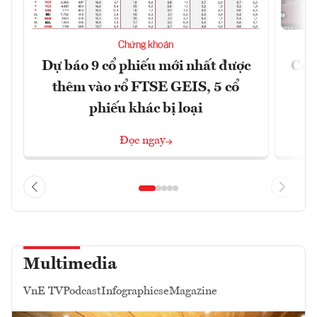
Chứng khoán
Dự báo 9 cổ phiếu mới nhất được
Có t
thêm vào rổ FTSE GEIS, 5 cổ
phiếu khác bị loại
Đọc ngay
Multimedia
VnE TV
Podcast
Infographics
eMagazine