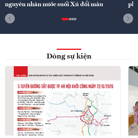
nguyên nhân nước suối Xú đổi màu
phí
Dòng sự kiện