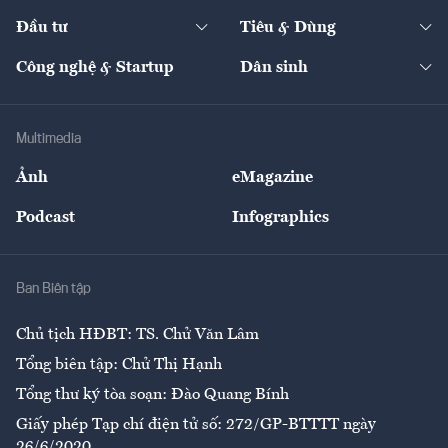
Dự án
Công nghiệp
Chuyển động 24h
Đối thoại
The Guide
Video
Đầu tư
Tiêu & Dùng
Quản trị số
Cafe BĐS
Thị trường
Kinh doanh
Kết nối
Tạp chí kinh tế Việt Nam
eMagazine
Nhà đầu tư
Du lịch
Công nghệ & Startup
Dân sinh
Tư vấn
Nông sản
Doanh nhân
Tư vấn Tiêu & Dùng
Infographics
Hạ tầng
Sức khỏe
Khung pháp lý
Doanh nghiệp
Địa phương
Thị trường
Bảo hiểm
Multimedia
Sự kiện
Nhân lực
Ảnh
eMagazine
Đẹp +
An sinh
Podcast
Infographics
Giải trí
Y tế
Nhà
Ban Biên tập
Ẩm thực
Chủ tịch HĐBT: TS. Chử Văn Lâm
Tổng biên tập: Chử Thị Hạnh
Tổng thư ký tòa soạn: Đào Quang Bính
Giấy phép Tạp chí điện tử số: 272/GP-BTTTT ngày
26/6/2020