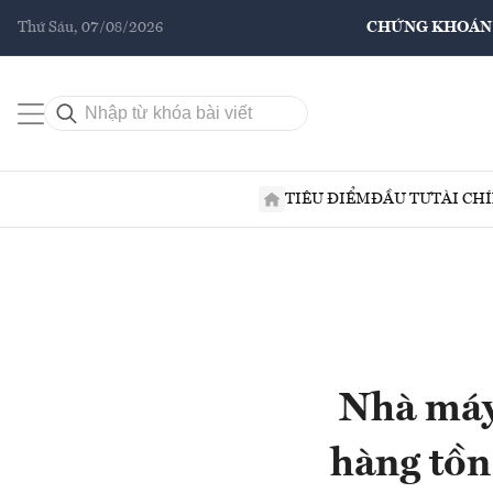
Thứ Sáu, 07/08/2026
CHỨNG KHOÁN
TIÊU ĐIỂM
ĐẦU TƯ
TÀI CH
Nhà máy
hàng tồn