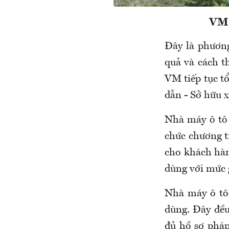
VM
Đây là phươn
quả và cách t
VM tiếp tục t
dẫn - Sở hữu x
Nhà máy ô tô
chức chương t
cho khách hàn
dùng với mức g
Nhà máy ô tô 
dùng. Đây đều
đủ hồ sơ pháp