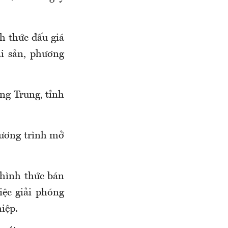
h thức đấu giá
ài sản, phương
ng Trung, tỉnh
hương trình mở
 hình thức bán
ệc giải phóng
iệp.