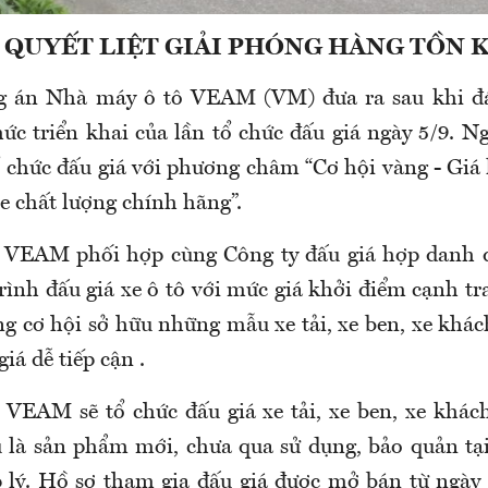
 QUYẾT LIỆT GIẢI PHÓNG HÀNG TỒN 
g án Nhà máy ô tô VEAM (VM) đưa ra sau khi đán
hức triển khai của lần tổ chức đấu giá ngày 5/9. N
ổ chức đấu giá với phương châm “Cơ hội vàng - Giá
e chất lượng chính hãng”.
 VEAM phối hợp cùng Công ty đấu giá hợp danh đấ
rình đấu giá xe ô tô với mức giá khởi điểm cạnh t
g cơ hội sở hữu những mẫu xe tải, xe ben, xe khác
iá dễ tiếp cận .
VEAM sẽ tổ chức đấu giá xe tải, xe ben, xe khác
 là sản phẩm mới, chưa qua sử dụng, bảo quản tạ
 lý. Hồ sơ tham gia đấu giá được mở bán từ ngày