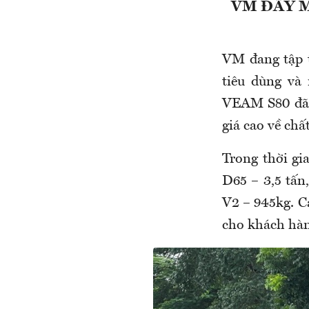
VM ĐẨY M
VM đang tập 
tiêu dùng và
VEAM S80 đã 
giá cao về chấ
Trong thời gi
D65 – 3,5 tấn
V2 – 945kg. Cá
cho khách hàng