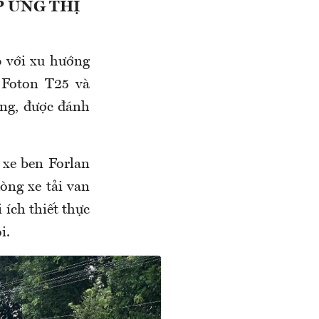
P ỨNG THỊ
 với xu hướng
 Foton T25 và
ng, được đánh
 xe ben Forlan
òng xe tải van
 ích thiết thực
i.