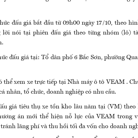
chức đấu giá bắt đầu từ 09h00 ngày 17/10, theo hìn
g lời nói tại phiên đấu giá theo từng nhóm (lô) t
n.
hức đấu giá tại: Tổ dân phố 6 Bắc Sơn, phường Qua
 thể xem xe trực tiếp tại Nhà máy ô tô VEAM . C
cá nhân, tổ chức, doanh nghiệp có nhu cầu.
 đấu giá tiêu thụ xe tồn kho lâu năm tại (VM) theo
phương án mới thể hiện nỗ lực của VEAM trong vi
tránh lãng phí và thu hồi tối đa vốn cho doanh ngh