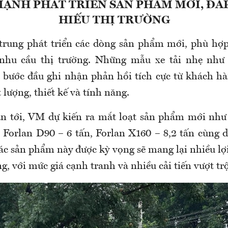
ẠNH PHÁT TRIỂN SẢN PHẨM MỚI, ĐÁ
HIẾU THỊ TRƯỜNG
trung phát triển các dòng sản phẩm mới, phù hợp
 nhu cầu thị trường. Những mẫu xe tải nhẹ như
bước đầu ghi nhận phản hồi tích cực từ khách hà
t lượng, thiết kế và tính năng.
an tới, VM dự kiến ra mắt loạt sản phẩm mới như
, Forlan D90 – 6 tấn, Forlan X160 – 8,2 tấn cùng d
c sản phẩm này được kỳ vọng sẽ mang lại nhiều lợi
, với mức giá cạnh tranh và nhiều cải tiến vượt trộ