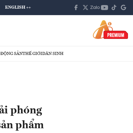
ENGLISH ++
 ĐỘNG SẢN
THẾ GIỚI
DÂN SINH
ải phóng
 sản phẩm