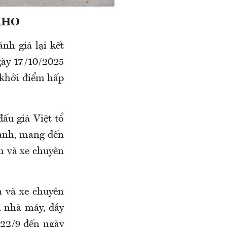
KHO
h giá lại kết
gày 17/10/2025
 khởi điểm hấp
u giá Việt tổ
ranh, mang đến
h và xe chuyên
h và xe chuyên
i nhà máy, đầy
 22/9 đến ngày