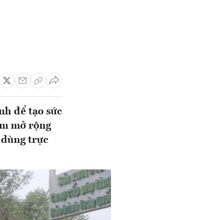
h để tạo sức
hằm mở rộng
 dùng trực