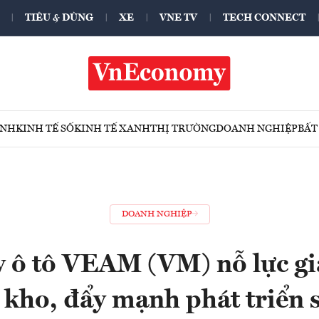
TIÊU & DÙNG
XE
VNE TV
TECH CONNECT
ÍNH
KINH TẾ SỐ
KINH TẾ XANH
THỊ TRƯỜNG
DOANH NGHIỆP
BẤT
DOANH NGHIỆP
 ô tô VEAM (VM) nỗ lực gi
 kho, đẩy mạnh phát triển