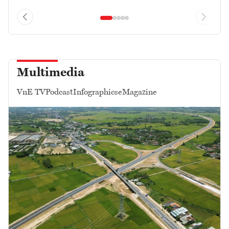
Multimedia
VnE TV
Podcast
Infographics
eMagazine