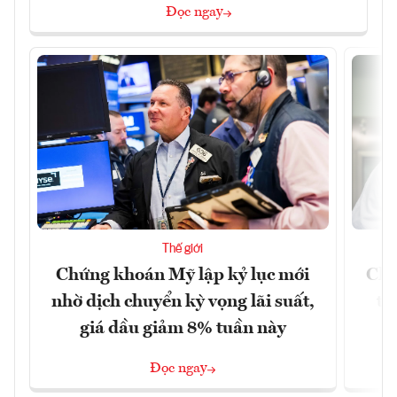
Đọc ngay
Thế giới
Chứng khoán Mỹ lập kỷ lục mới
Chí
nhờ dịch chuyển kỳ vọng lãi suất,
tr
giá dầu giảm 8% tuần này
Đọc ngay