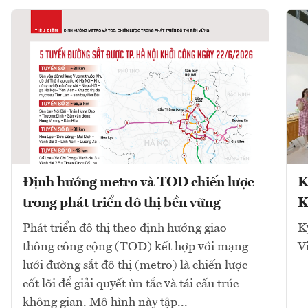
Định hướng metro và TOD chiến lược
K
trong phát triển đô thị bền vững
K
Phát triển đô thị theo định hướng giao
K
thông công cộng (TOD) kết hợp với mạng
V
lưới đường sắt đô thị (metro) là chiến lược
cốt lõi để giải quyết ùn tắc và tái cấu trúc
không gian. Mô hình này tập...