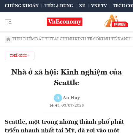
CHỨNG KHOÁN
TIÊU & DÙNG
XE
VNE TV
TECH CO
TIÊU ĐIỂM
ĐẦU TƯ
TÀI CHÍNH
KINH TẾ SỐ
KINH TẾ XANH
THẾ GIỚI
Nhà ở xã hội: Kinh nghiệm của
Seattle
An Huy
A
14:45, 03/07/2026
Seattle, một trong những thành phố phát
triển nhanh nhất tại Mỹ, đã rơi vào một