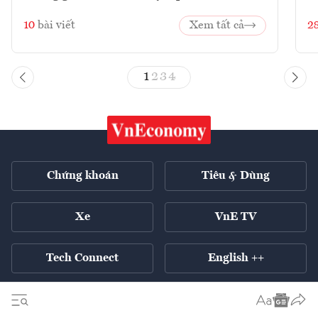
10
bài viết
Xem tất cả
2
1
2
3
4
Chứng khoán
Tiêu & Dùng
Xe
VnE TV
Tech Connect
English ++
Tất cả chuyên mục