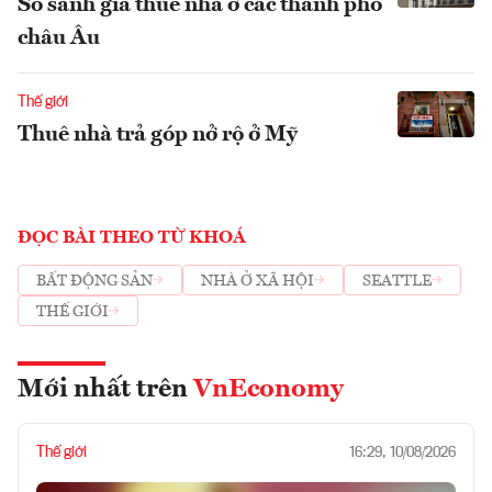
So sánh giá thuê nhà ở các thành phố
châu Âu
Thế giới
Thuê nhà trả góp nở rộ ở Mỹ
ĐỌC BÀI THEO TỪ KHOÁ
BẤT ĐỘNG SẢN
NHÀ Ở XÃ HỘI
SEATTLE
THẾ GIỚI
Mới nhất trên
VnEconomy
Thế giới
16:29, 10/08/2026