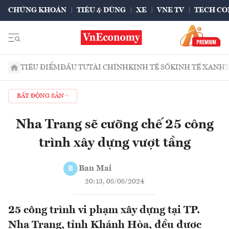
CHỨNG KHOÁN
TIÊU & DÙNG
XE
VNE TV
TECH CO
TIÊU ĐIỂM
ĐẦU TƯ
TÀI CHÍNH
KINH TẾ SỐ
KINH TẾ XANH
BẤT ĐỘNG SẢN
Nha Trang sẽ cưỡng chế 25 công
trình xây dựng vượt tầng
Ban Mai
B
20:13, 08/08/2024
25 công trình vi phạm xây dựng tại TP.
Nha Trang, tỉnh Khánh Hòa, đều được