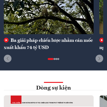
Ba giải pháp chiến lược nhằm cán mốc
xuất khẩu 74 tỷ USD
ngu
Dòng sự kiện