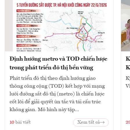
Định hướng metro và TOD chiến lược
K
trong phát triển đô thị bền vững
K
Phát triển đô thị theo định hướng giao
K
thông công cộng (TOD) kết hợp với mạng
V
lưới đường sắt đô thị (metro) là chiến lược
cốt lõi để giải quyết ùn tắc và tái cấu trúc
không gian. Mô hình này tập...
10
bài viết
Xem tất cả
2