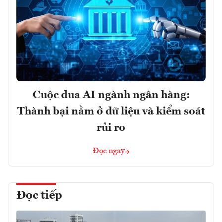
Cuộc đua AI ngành ngân hàng:
Thành bại nằm ở dữ liệu và kiểm soát
rủi ro
Đọc ngay
Đọc tiếp