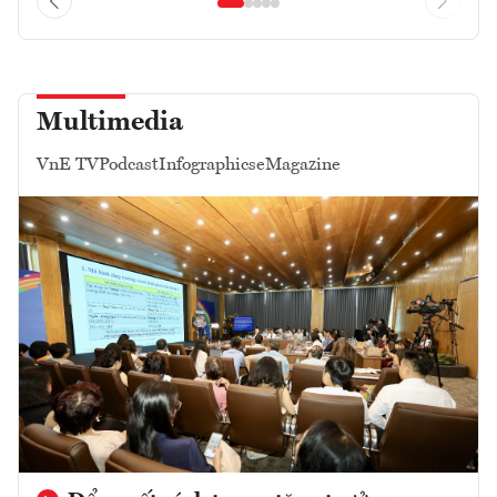
Multimedia
VnE TV
Podcast
Infographics
eMagazine