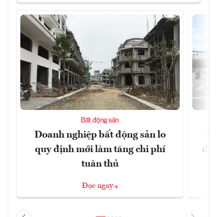
Bất động sản
Doanh nghiệp bất động sản lo
Th
quy định mới làm tăng chi phí
dựn
tuân thủ
Đọc ngay