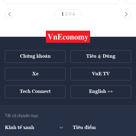
1
2
3
4
Chứng khoán
Tiêu & Dùng
Xe
VnE TV
Tech Connect
English ++
Tất cả chuyên mục
Kinh tế xanh
Tiêu điểm