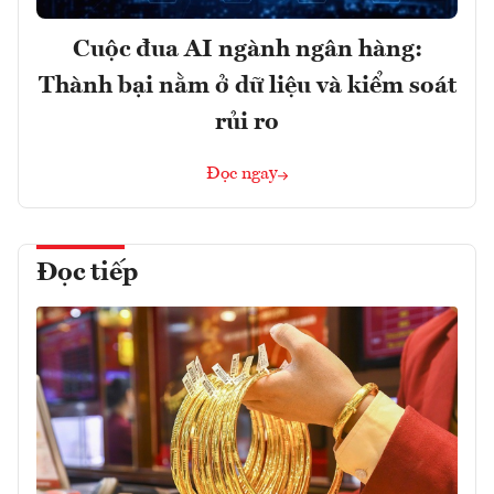
Cuộc đua AI ngành ngân hàng:
Thành bại nằm ở dữ liệu và kiểm soát
rủi ro
Đọc ngay
Đọc tiếp