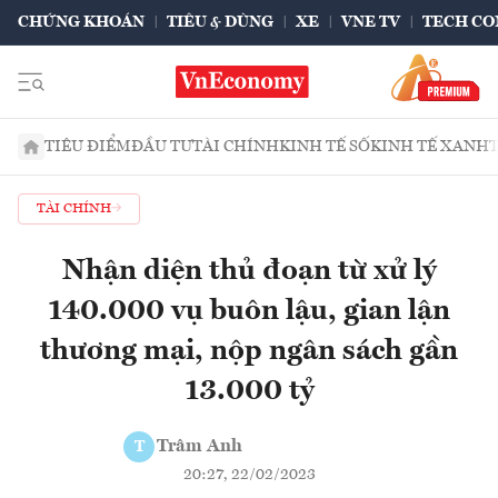
CHỨNG KHOÁN
TIÊU & DÙNG
XE
VNE TV
TECH CO
TIÊU ĐIỂM
ĐẦU TƯ
TÀI CHÍNH
KINH TẾ SỐ
KINH TẾ XANH
TÀI CHÍNH
Nhận diện thủ đoạn từ xử lý
140.000 vụ buôn lậu, gian lận
thương mại, nộp ngân sách gần
13.000 tỷ
Trâm Anh
T
20:27, 22/02/2023