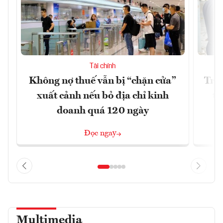
Tài chính
Không nợ thuế vẫn bị “chặn cửa”
Tron
xuất cảnh nếu bỏ địa chỉ kinh
từ
doanh quá 120 ngày
Đọc ngay
Multimedia