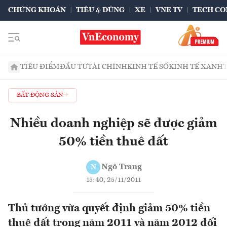
CHỨNG KHOÁN
TIÊU & DÙNG
XE
VNE TV
TECH CO
TIÊU ĐIỂM
ĐẦU TƯ
TÀI CHÍNH
KINH TẾ SỐ
KINH TẾ XANH
BẤT ĐỘNG SẢN
Nhiều doanh nghiệp sẽ được giảm
50% tiền thuê đất
Ngô Trang
N
15:40, 25/11/2011
Thủ tướng vừa quyết định giảm 50% tiền
thuê đất trong năm 2011 và năm 2012 đối