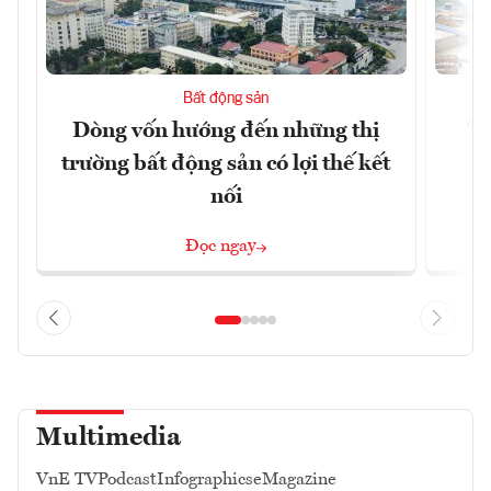
Bất động sản
Dòng vốn hướng đến những thị
Tậ
trường bất động sản có lợi thế kết
t
nối
Đọc ngay
Multimedia
VnE TV
Podcast
Infographics
eMagazine