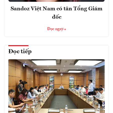
Sandoz Việt Nam có tân Tổng Giám
đốc
Đọc ngay
Đọc tiếp