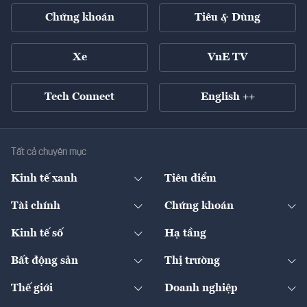
Chứng khoán
Tiêu & Dùng
Xe
VnE TV
Tech Connect
English ++
Tất cả chuyên mục
Kinh tế xanh
Tiêu điểm
Chuyển động xanh
Tài chính
Chứng khoán
Pháp lý
Ngân hàng
Doanh nghiệp niêm yết
Kinh tế số
Hạ tầng
Thương hiệu xanh
Thị trường vốn
Thị trường
Sản phẩm - Thị trường
Bất động sản
Thị trường
Diễn đàn
Thuế
Đầu tư
Tài sản số
Chính sách
Xuất nhập khẩu
Thế giới
Doanh nghiệp
Bảo hiểm
Quốc tế
Dịch vụ số
Thị trường
Khung pháp lý