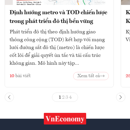
Định hướng metro và TOD chiến lược
K
trong phát triển đô thị bền vững
K
Phát triển đô thị theo định hướng giao
K
thông công cộng (TOD) kết hợp với mạng
V
lưới đường sắt đô thị (metro) là chiến lược
cốt lõi để giải quyết ùn tắc và tái cấu trúc
không gian. Mô hình này tập...
10
bài viết
Xem tất cả
2
1
2
3
4