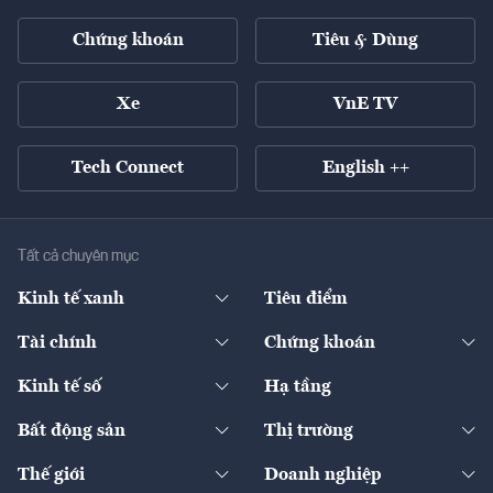
Chứng khoán
Tiêu & Dùng
Xe
VnE TV
Tech Connect
English ++
Tất cả chuyên mục
Kinh tế xanh
Tiêu điểm
Chuyển động xanh
Tài chính
Chứng khoán
Pháp lý
Ngân hàng
Doanh nghiệp niêm yết
Kinh tế số
Hạ tầng
Thương hiệu xanh
Thị trường vốn
Thị trường
Sản phẩm - Thị trường
Bất động sản
Thị trường
Diễn đàn
Thuế
Đầu tư
Tài sản số
Chính sách
Xuất nhập khẩu
Thế giới
Doanh nghiệp
Bảo hiểm
Quốc tế
Dịch vụ số