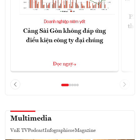
PNJ 
Doanh nghiệp niêm yết
thư
Cảng Sài Gòn không đáp ứng
điều kiện công ty đại chúng
Đọc ngay
Multimedia
VnE TV
Podcast
Infographics
eMagazine