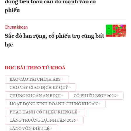
dòng tiền toàn cầu đổ mạnh vào cổ
phiếu
Chứng khoán
Sắc đỏ lan rộng, cổ phiếu trụ cũng bất
lực
ĐỌC BÀI THEO TỪ KHOÁ
BÁO CÁO TÀI CHÍNH ABS
CHO VAY GIAO DỊCH KÝ QUỸ
CHỨNG KHOÁN AN BÌNH
CỔ PHIẾU ESOP 2026
HOẠT ĐỘNG KINH DOANH CHỨNG KHOÁN
PHÁT HÀNH CỔ PHIẾU RIÊNG LẺ
TĂNG TRƯỞNG LỢI NHUẬN 2025
TĂNG VỐN ĐIỀU LỆ