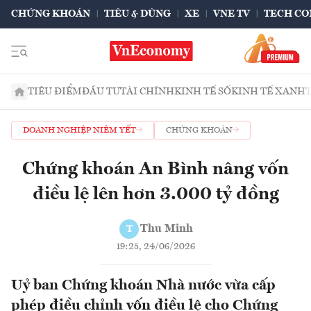
CHỨNG KHOÁN
TIÊU & DÙNG
XE
VNE TV
TECH CO
TIÊU ĐIỂM
ĐẦU TƯ
TÀI CHÍNH
KINH TẾ SỐ
KINH TẾ XANH
DOANH NGHIỆP NIÊM YẾT
CHỨNG KHOÁN
Chứng khoán An Bình nâng vốn
điều lệ lên hơn 3.000 tỷ đồng
Thu Minh
T
19:25, 24/06/2026
Uỷ ban Chứng khoán Nhà nước vừa cấp
phép điều chỉnh vốn điều lệ cho Chứng