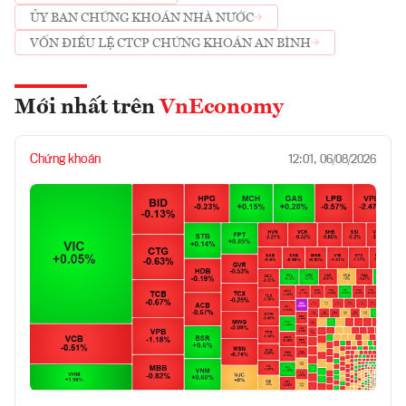
ỦY BAN CHỨNG KHOÁN NHÀ NƯỚC
VỐN ĐIỀU LỆ CTCP CHỨNG KHOÁN AN BÌNH
Mới nhất trên
VnEconomy
Chứng khoán
12:01, 06/08/2026