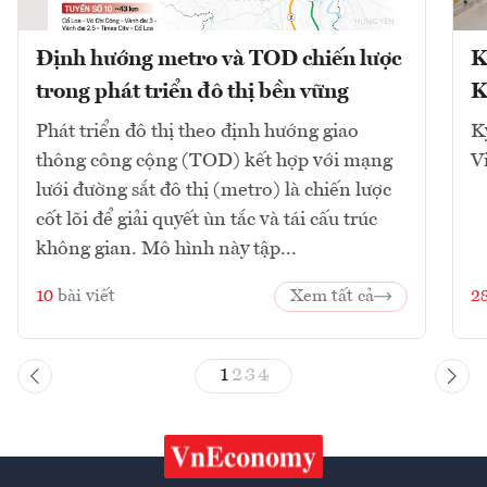
Định hướng metro và TOD chiến lược
K
trong phát triển đô thị bền vững
K
Phát triển đô thị theo định hướng giao
K
thông công cộng (TOD) kết hợp với mạng
V
lưới đường sắt đô thị (metro) là chiến lược
cốt lõi để giải quyết ùn tắc và tái cấu trúc
không gian. Mô hình này tập...
10
bài viết
Xem tất cả
2
1
2
3
4