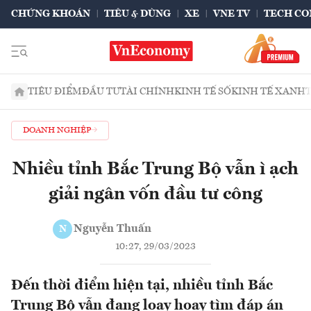
CHỨNG KHOÁN
TIÊU & DÙNG
XE
VNE TV
TECH CO
TIÊU ĐIỂM
ĐẦU TƯ
TÀI CHÍNH
KINH TẾ SỐ
KINH TẾ XANH
DOANH NGHIỆP
Nhiều tỉnh Bắc Trung Bộ vẫn ì ạch
giải ngân vốn đầu tư công
Nguyễn Thuấn
N
10:27, 29/03/2023
Đến thời điểm hiện tại, nhiều tỉnh Bắc
Trung Bộ vẫn đang loay hoay tìm đáp án