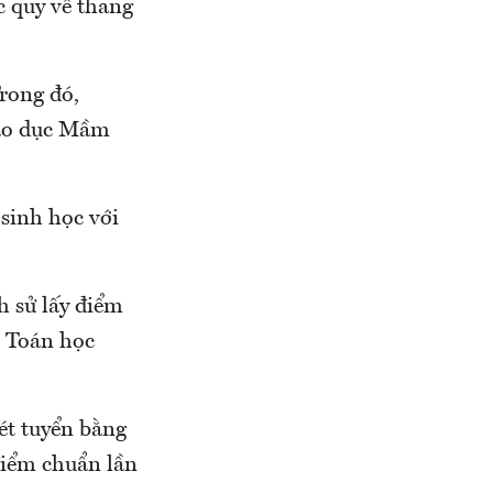
c quy về thang
Trong đó,
iáo dục Mầm
sinh học với
h sử lấy điểm
m Toán học
ét tuyển bằng
điểm chuẩn lần