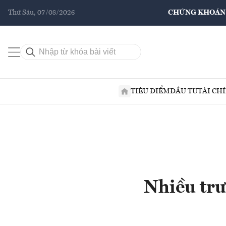
Thứ Sáu, 07/08/2026
CHỨNG KHOÁN
TIÊU ĐIỂM
ĐẦU TƯ
TÀI CH
Nhiều trư