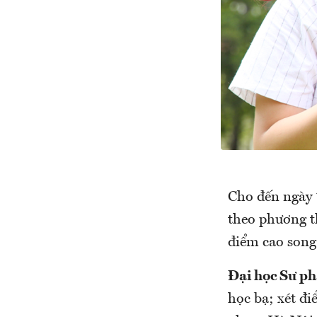
Cho đến ngày 
theo phương th
điểm cao song 
Đại học Sư p
học bạ; xét đi