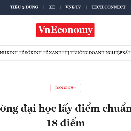
TIÊU & DÙNG
XE
VNE TV
TECH CONNECT
ÍNH
KINH TẾ SỐ
KINH TẾ XANH
THỊ TRƯỜNG
DOANH NGHIỆP
BẤT
DÂN SINH
ờng đại học lấy điểm chuẩn
18 điểm