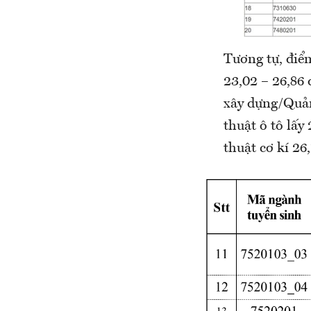
Tương tự, điể
23,02 – 26,86
xây dựng/Quản 
thuật ô tô lấy
thuật cơ kí 2