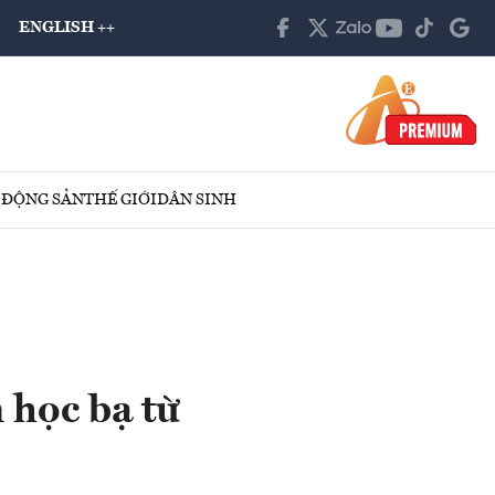
ENGLISH ++
 ĐỘNG SẢN
THẾ GIỚI
DÂN SINH
 học bạ từ