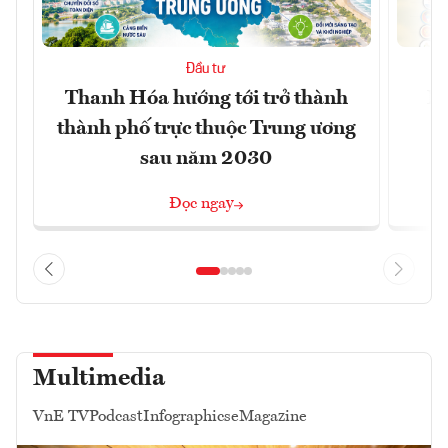
Đầu tư
Thanh Hóa hướng tới trở thành
Nh
thành phố trực thuộc Trung ương
sau năm 2030
Đọc ngay
Multimedia
VnE TV
Podcast
Infographics
eMagazine