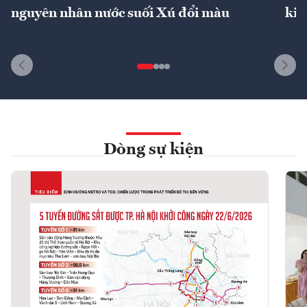
nguyên nhân nước suối Xú đổi màu
kin
Dòng sự kiện