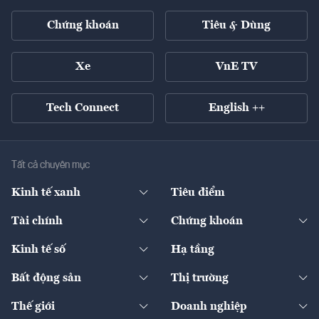
Chứng khoán
Tiêu & Dùng
Xe
VnE TV
Tech Connect
English ++
Tất cả chuyên mục
Kinh tế xanh
Tiêu điểm
Chuyển động xanh
Tài chính
Chứng khoán
Pháp lý
Ngân hàng
Doanh nghiệp niêm yết
Kinh tế số
Hạ tầng
Thương hiệu xanh
Thị trường vốn
Thị trường
Sản phẩm - Thị trường
Bất động sản
Thị trường
Diễn đàn
Thuế
Đầu tư
Tài sản số
Chính sách
Xuất nhập khẩu
Thế giới
Doanh nghiệp
Bảo hiểm
Quốc tế
Dịch vụ số