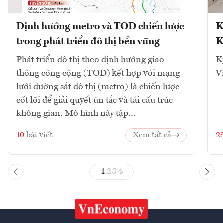
Định hướng metro và TOD chiến lược
K
trong phát triển đô thị bền vững
K
Phát triển đô thị theo định hướng giao
K
thông công cộng (TOD) kết hợp với mạng
V
lưới đường sắt đô thị (metro) là chiến lược
cốt lõi để giải quyết ùn tắc và tái cấu trúc
không gian. Mô hình này tập...
10
bài viết
Xem tất cả
2
1
2
3
4