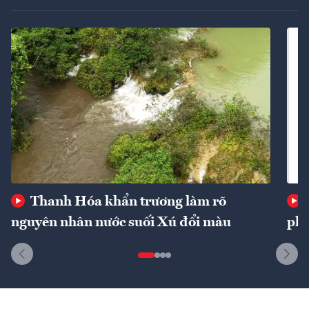
Thanh Hóa khẩn trương làm rõ
nguyên nhân nước suối Xú đổi màu
phí