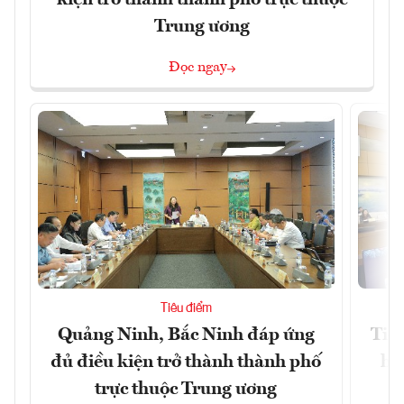
Trung ương
Đọc ngay
Tiêu điểm
Quảng Ninh, Bắc Ninh đáp ứng
Tiế
đủ điều kiện trở thành thành phố
hệ
trực thuộc Trung ương