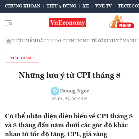
CHỨNG KHOÁN
TIÊU & DÙNG
XE
VNE TV
TECH CO
TIÊU ĐIỂM
ĐẦU TƯ
TÀI CHÍNH
KINH TẾ SỐ
KINH TẾ XANH
TIÊU ĐIỂM
Những lưu ý từ CPI tháng 8
Dương Ngọc
D
09:05, 27/08/2012
Có thể nhận diện diễn biến về CPI tháng 8
và 8 tháng đầu năm dưới các góc độ khác
nhau từ tốc độ tăng, CPI, giá vàng