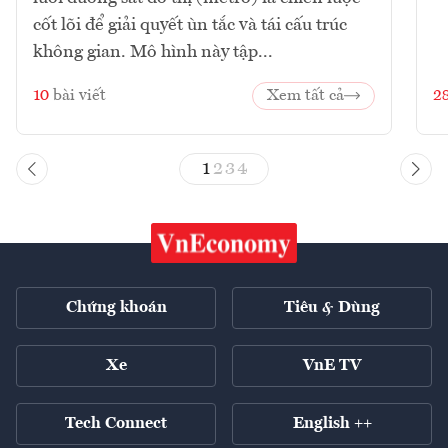
cốt lõi để giải quyết ùn tắc và tái cấu trúc
không gian. Mô hình này tập...
10
bài viết
Xem tất cả
2
1
2
3
4
Chứng khoán
Tiêu & Dùng
Xe
VnE TV
Tech Connect
English ++