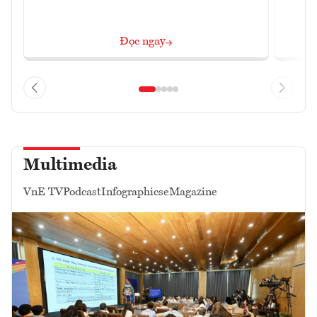
Đọc ngay
Multimedia
VnE TV
Podcast
Infographics
eMagazine