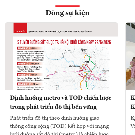
Dòng sự kiện
Định hướng metro và TOD chiến lược
K
trong phát triển đô thị bền vững
K
Phát triển đô thị theo định hướng giao
K
thông công cộng (TOD) kết hợp với mạng
V
lưới đường sắt đô thị (metro) là chiến lược