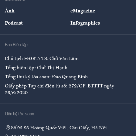
Sự kiện
Nhân lực
Ảnh
eMagazine
Đẹp +
An sinh
Podcast
Infographics
Giải trí
Y tế
Nhà
Ban Biên tập
Ẩm thực
Chủ tịch HĐBT: TS. Chử Văn Lâm
Tổng biên tập: Chử Thị Hạnh
Tổng thư ký tòa soạn: Đào Quang Bính
Giấy phép Tạp chí điện tử số: 272/GP-BTTTT ngày
26/6/2020
Liên hệ tòa soạn
Số 96-98 Hoàng Quốc Việt, Cầu Giấy, Hà Nội