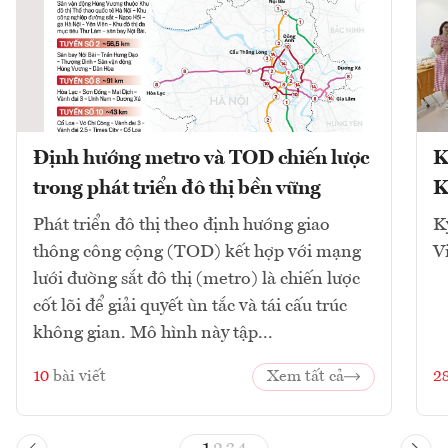
Định hướng metro và TOD chiến lược
K
trong phát triển đô thị bền vững
K
Phát triển đô thị theo định hướng giao
K
thông công cộng (TOD) kết hợp với mạng
V
lưới đường sắt đô thị (metro) là chiến lược
cốt lõi để giải quyết ùn tắc và tái cấu trúc
không gian. Mô hình này tập...
10
bài viết
Xem tất cả
2