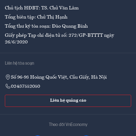
Chủ tịch HĐBT: TS. Chử Văn Lâm
Tổng biên tập: Chử Thị Hạnh
Tổng thư ký tòa soạn: Đào Quang Bính
Giấy phép Tạp chí điện tử số: 272/GP-BTTTT ngày
26/6/2020
Liên hệ tòa soạn
Số 96-98 Hoàng Quốc Việt, Cầu Giấy, Hà Nội
02437552050
Liên hệ quảng cáo
Theo dõi VnEconomy