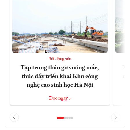
Bất động sản
Tập trung tháo gỡ vướng mắc,
Xâ
thúc đẩy triển khai Khu công
nâ
nghệ cao sinh học Hà Nội
Đọc ngay