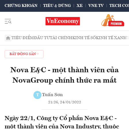
CHỨNG KHOÁN
TIÊU & DÙNG
XE
VNE TV
TECH CO
TIÊU ĐIỂM
ĐẦU TƯ
TÀI CHÍNH
KINH TẾ SỐ
KINH TẾ XANH
BẤT ĐỘNG SẢN
Nova E&C - một thành viên của
NovaGroup chính thức ra mắt
Tuấn Sơn
T
21:26, 24/01/2022
Ngày 22/1, Công ty Cổ phần Nova E&C -
một thành viên của Nova Industry, thuộc