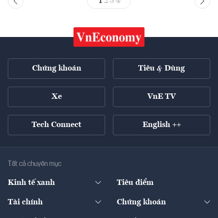
1
2
3
4
Chứng khoán
Tiêu & Dùng
Xe
VnE TV
Tech Connect
English ++
Tất cả chuyên mục
Kinh tế xanh
Tiêu điểm
Chuyển động xanh
Tài chính
Chứng khoán
Pháp lý
Ngân hàng
Doanh nghiệp niêm yết