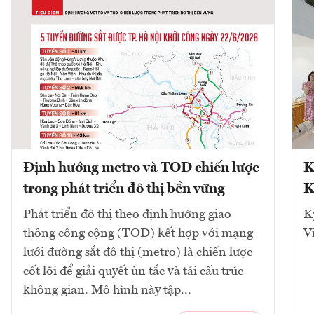
Định hướng metro và TOD chiến lược
K
trong phát triển đô thị bền vững
K
Phát triển đô thị theo định hướng giao
K
thông công cộng (TOD) kết hợp với mạng
V
lưới đường sắt đô thị (metro) là chiến lược
cốt lõi để giải quyết ùn tắc và tái cấu trúc
không gian. Mô hình này tập...