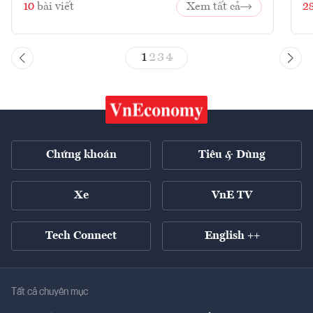
10
bài viết
Xem tất cả
2
1
2
3
4
Chứng khoán
Tiêu & Dùng
Xe
VnE TV
Tech Connect
English ++
Tất cả chuyên mục