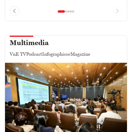
Multimedia
VnE TV
Podcast
Infographics
eMagazine