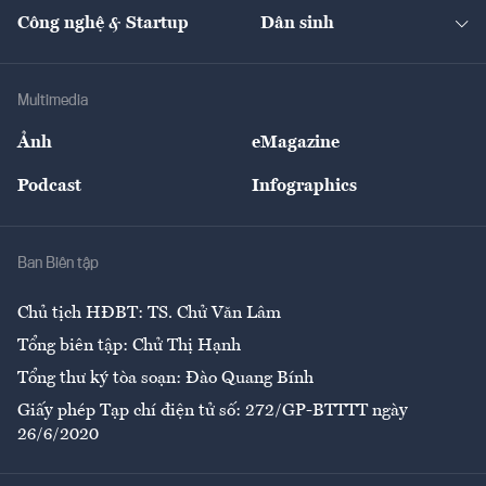
Tạp chí kinh tế Việt Nam
eMagazine
Nhà đầu tư
Du lịch
Công nghệ & Startup
Dân sinh
Tư vấn
Nông sản
Doanh nhân
Tư vấn Tiêu & Dùng
Infographics
Hạ tầng
Sức khỏe
Khung pháp lý
Doanh nghiệp
Địa phương
Thị trường
Bảo hiểm
Multimedia
Sự kiện
Nhân lực
Ảnh
eMagazine
Đẹp +
An sinh
Podcast
Infographics
Giải trí
Y tế
Nhà
Ban Biên tập
Ẩm thực
Chủ tịch HĐBT: TS. Chử Văn Lâm
Tổng biên tập: Chử Thị Hạnh
Tổng thư ký tòa soạn: Đào Quang Bính
Giấy phép Tạp chí điện tử số: 272/GP-BTTTT ngày
26/6/2020