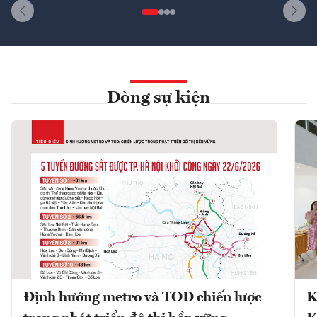
Dòng sự kiện
Định hướng metro và TOD chiến lược
K