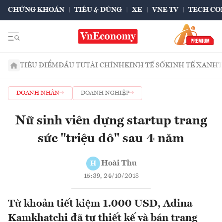
CHỨNG KHOÁN
TIÊU & DÙNG
XE
VNE TV
TECH CO
TIÊU ĐIỂM
ĐẦU TƯ
TÀI CHÍNH
KINH TẾ SỐ
KINH TẾ XANH
DOANH NHÂN
DOANH NGHIỆP
Nữ sinh viên dựng startup trang
sức "triệu đô" sau 4 năm
Hoài Thu
H
15:39, 24/10/2018
Từ khoản tiết kiệm 1.000 USD, Adina
Kamkhatchi đã tự thiết kế và bán trang