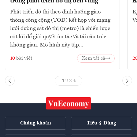
trong phát triển đô thị bền vững
K
Phát triển đô thị theo định hướng giao
K
thông công cộng (TOD) kết hợp với mạng
V
lưới đường sắt đô thị (metro) là chiến lược
cốt lõi để giải quyết ùn tắc và tái cấu trúc
không gian. Mô hình này tập...
10
bài viết
Xem tất cả
2
1
2
3
4
Chứng khoán
Tiêu & Dùng