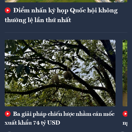
Điểm nhấn kỳ họp Quốc hội không
thường lệ lần thứ nhất
Ba giải pháp chiến lược nhằm cán mốc
xuất khẩu 74 tỷ USD
ngu