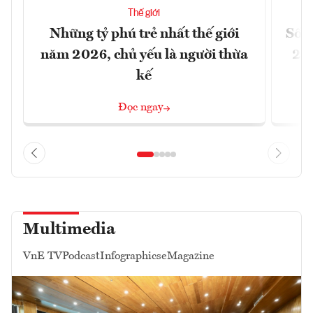
Thế giới
Những tỷ phú trẻ nhất thế giới
Số n
năm 2026, chủ yếu là người thừa
26%
kế
Đọc ngay
Multimedia
VnE TV
Podcast
Infographics
eMagazine