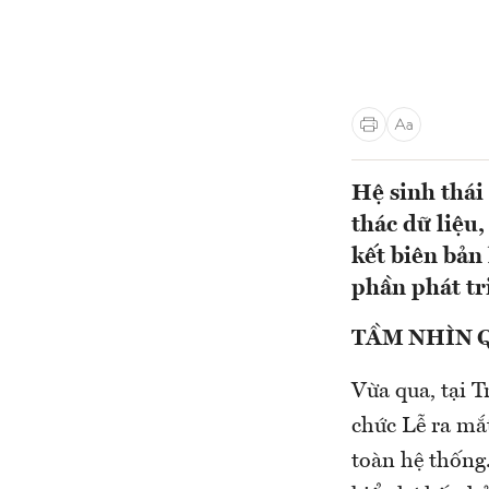
Hệ sinh thá
thác dữ liệu
kết biên bản 
phần phát tr
TẦM NHÌN 
Vừa qua, tại T
chức Lễ ra mắ
toàn hệ thống