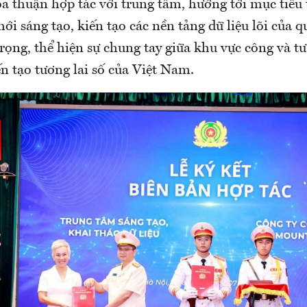
ỏa thuận hợp tác với trung tâm, hướng tới mục tiêu
mới sáng tạo, kiến tạo các nền tảng dữ liệu lõi của q
rọng, thể hiện sự chung tay giữa khu vực công và t
n tạo tương lai số của Việt Nam.