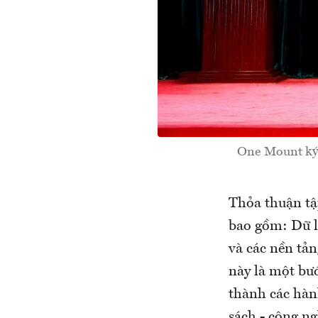
One Mount ký k
Thỏa thuận tập
bao gồm: Dữ l
và các nền tản
này là một bướ
thành các hành
sách - công ng