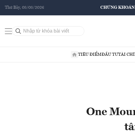
Thứ Bảy, 08/08/2026
CHỨNG KHOÁN
TIÊU ĐIỂM
ĐẦU TƯ
TÀI CH
One Mount
tâ