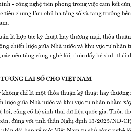
chính - công nghệ tiên phong trong việc cam kết c
 tiêu chung làm chủ hạ tầng số và tăng trưởng bề
Nam.
ần là hợp tác kỹ thuật hay thương mại, thỏa thuận
động chiến lược giữa Nhà nước và khu vực tư nhân 
 các nền tảng công nghệ lõi, thúc đẩy hệ sinh thái 
TƯƠNG LAI SỐ CHO VIỆT NAM
y không chỉ là một thỏa thuận kỹ thuật hay thương
iến lược giữa Nhà nước và khu vực tư nhân nhằm xâ
 lõi, củng cố hệ sinh thái dữ liệu quốc gia. Thỏa t
toàn, đúng với tinh thần Nghị định 13/2023/NĐ-CP,
 nhìn dài hạn về một Việt Nam tự chủ công nghệ lõi