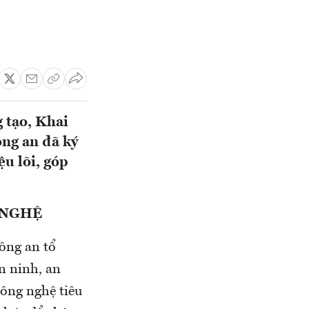
 tạo, Khai
ông an đã ký
ệu lõi, góp
 NGHỆ
Công an tổ
n ninh, an
ông nghệ tiêu