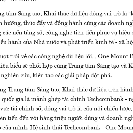
g tâm Sáng tạo, Khai thác dữ liệu đóng vai trò là “k
ịnh hướng, thúc đẩy và đồng hành cùng các doanh ng
 các nền tảng số, công nghệ tiên tiến phục vụ hiệu
điều hành của Nhà nước và phát triển kinh tế - xã hộ
ượt trội về các công nghệ dữ liệu lõi, , One Mount 
tiêu biểu sẽ phối hợp cùng Trung tâm Sáng tạo và K
 nghiên cứu, kiến tạo các giải pháp đột phá.
g Trung tâm Sáng tạo, Khai thác dữ liệu trên hành
 quốc gia là mảnh ghép tài chính Techcombank - n
vực tài chính số, đóng vai trò là cầu nối chiến lược,
tiên tiến đến với hàng triệu người dùng và doanh n
p của mình. Hệ sinh thái Techcombank - One Mount