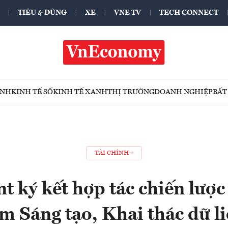
TIÊU & DÙNG
XE
VNE TV
TECH CONNECT
ÍNH
KINH TẾ SỐ
KINH TẾ XANH
THỊ TRƯỜNG
DOANH NGHIỆP
BẤT
TÀI CHÍNH
 ký kết hợp tác chiến lược
m Sáng tạo, Khai thác dữ l