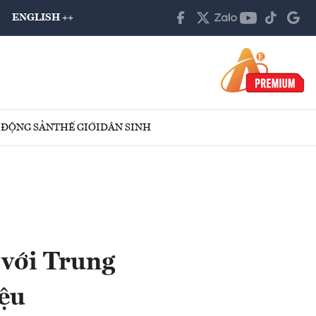
ENGLISH ++
 ĐỘNG SẢN
THẾ GIỚI
DÂN SINH
 với Trung
iệu