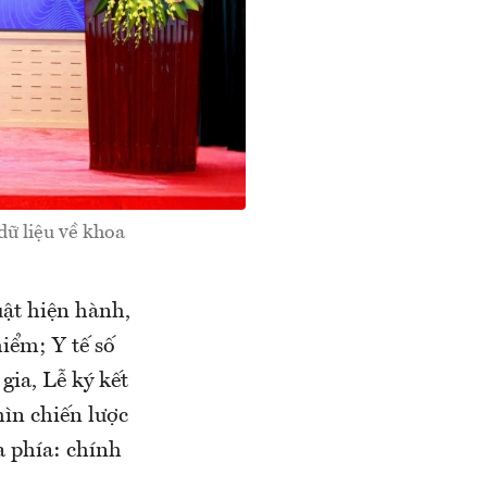
dữ liệu về khoa
uật hiện hành,
iểm; Y tế số
gia, Lễ ký kết
hìn chiến lược
a phía: chính