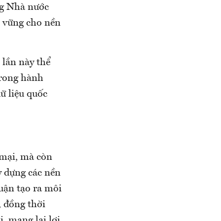
ùng Nhà nước
n vững cho nền
 lần này thể
trong hành
dữ liệu quốc
 mại, mà còn
y dựng các nền
huận tạo ra môi
 đồng thời
, mang lại lợi