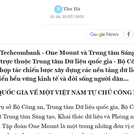
Thu Hà
T
13:14, 28/07/2025
i Techcombank - One Mount và Trung tâm Sáng
, trực thuộc Trung tâm Dữ liệu quốc gia - Bộ C
hợp tác chiến lược xây dựng các nền tảng dữ li
iển bền vững kinh tế và đời sống người dân...
QUỐC GIA VỀ MỘT VIỆT NAM TỰ CHỦ CÔNG
rụ sở Bộ Công an, Trung tâm Dữ liệu quốc gia, Bộ 
t Trung tâm Sáng tạo, Khai thác dữ liệu và Phòng a
. Tập đoàn One Mount là một trong những đơn vị c