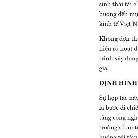
sinh thái tài 
hướng đến mục
kinh tế Việt 
Không đơn thu
hiện rõ hoạt 
trình xây dựng
gia.
ĐỊNH HÌNH 
Sự hợp tác nà
là bước đi ch
tảng công nghệ
trường số an 
hướng tới tầm