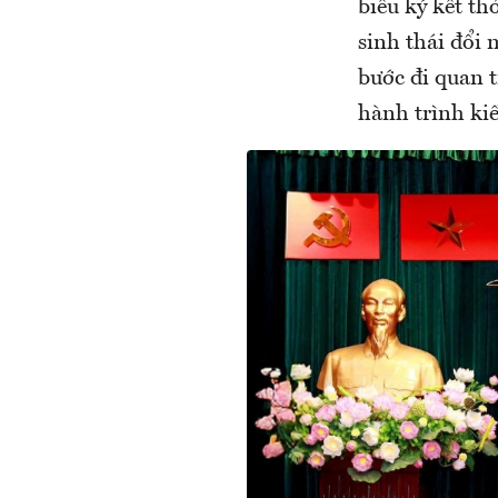
biểu ký kết th
sinh thái đổi 
bước đi quan t
hành trình kiế