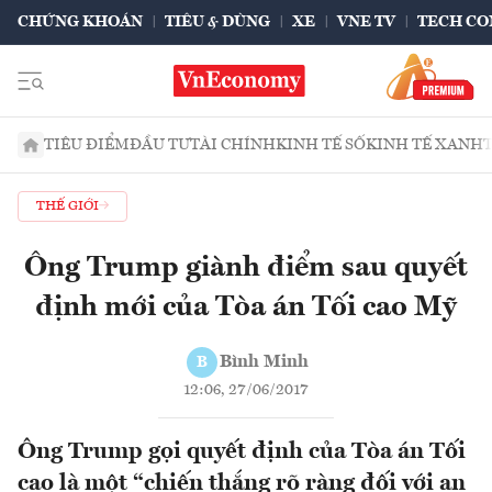
CHỨNG KHOÁN
TIÊU & DÙNG
XE
VNE TV
TECH CO
TIÊU ĐIỂM
ĐẦU TƯ
TÀI CHÍNH
KINH TẾ SỐ
KINH TẾ XANH
THẾ GIỚI
Ông Trump giành điểm sau quyết
định mới của Tòa án Tối cao Mỹ
Bình Minh
B
12:06, 27/06/2017
Ông Trump gọi quyết định của Tòa án Tối
cao là một “chiến thắng rõ ràng đối với an