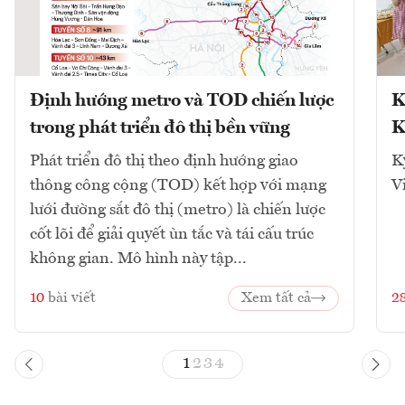
Định hướng metro và TOD chiến lược
K
trong phát triển đô thị bền vững
K
Phát triển đô thị theo định hướng giao
K
thông công cộng (TOD) kết hợp với mạng
V
lưới đường sắt đô thị (metro) là chiến lược
cốt lõi để giải quyết ùn tắc và tái cấu trúc
không gian. Mô hình này tập...
10
bài viết
Xem tất cả
2
1
2
3
4