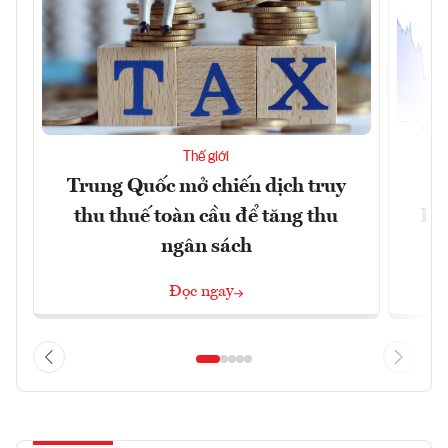
Thế giới
Trung Quốc mở chiến dịch truy
G
thu thuế toàn cầu để tăng thu
Ho
ngân sách
Đọc ngay