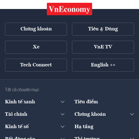
Chứng khoán
Tiêu & Dùng
Xe
VnE TV
Tech Connect
English ++
Tất cả chuyên mục
Kinh tế xanh
Tiêu điểm
Chuyển động xanh
Tài chính
Chứng khoán
Pháp lý
Ngân hàng
Doanh nghiệp niêm yết
Kinh tế số
Hạ tầng
Thương hiệu xanh
Thị trường vốn
Thị trường
Sản phẩm - Thị trường