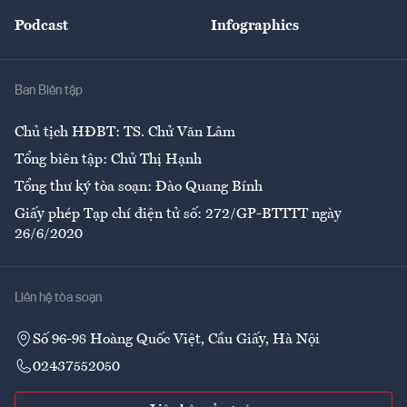
Đẹp +
An sinh
Podcast
Infographics
Giải trí
Y tế
Nhà
Ban Biên tập
Ẩm thực
Chủ tịch HĐBT: TS. Chử Văn Lâm
Tổng biên tập: Chử Thị Hạnh
Tổng thư ký tòa soạn: Đào Quang Bính
Giấy phép Tạp chí điện tử số: 272/GP-BTTTT ngày
26/6/2020
Liên hệ tòa soạn
Số 96-98 Hoàng Quốc Việt, Cầu Giấy, Hà Nội
02437552050