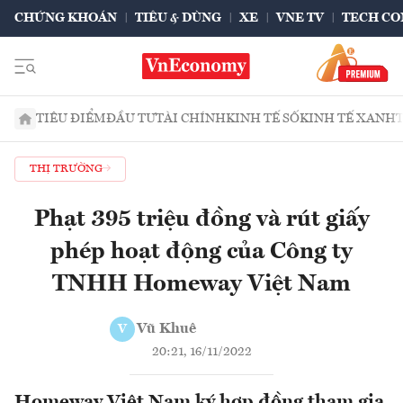
CHỨNG KHOÁN
TIÊU & DÙNG
XE
VNE TV
TECH CO
TIÊU ĐIỂM
ĐẦU TƯ
TÀI CHÍNH
KINH TẾ SỐ
KINH TẾ XANH
THỊ TRƯỜNG
Phạt 395 triệu đồng và rút giấy
phép hoạt động của Công ty
TNHH Homeway Việt Nam
Vũ Khuê
V
20:21, 16/11/2022
Homeway Việt Nam ký hợp đồng tham gia