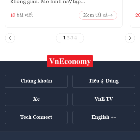
không gian. Mô hình này tập...
10
bài viết
Xem tất cả
2
1
2
3
4
Chứng khoán
Tiêu & Dùng
Xe
VnE TV
Tech Connect
English ++