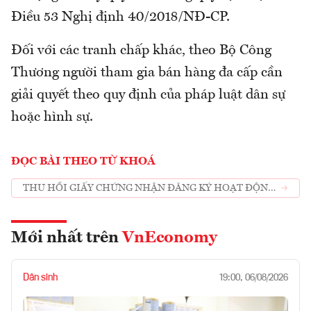
Điều 53 Nghị định 40/2018/NĐ-CP.
Đối với các tranh chấp khác, theo Bộ Công
Thương người tham gia bán hàng đa cấp cần
giải quyết theo quy định của pháp luật dân sự
hoặc hình sự.
ĐỌC BÀI THEO TỪ KHOÁ
THU HỒI GIẤY CHỨNG NHẬN ĐĂNG KÝ HOẠT ĐỘNG
BÁN HÀNG ĐA CẤP ĐỐI VỚI CÔNG TY TNHH
HOMEWAY VIỆT NAM
Mới nhất trên
VnEconomy
Dân sinh
19:00, 06/08/2026