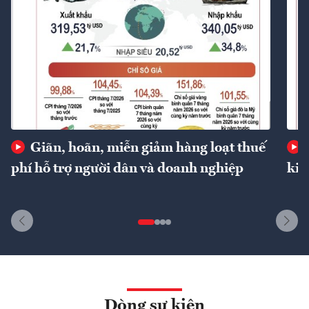
Giãn, hoãn, miễn giảm hàng loạt thuế
phí hỗ trợ người dân và doanh nghiệp
kin
Dòng sự kiện