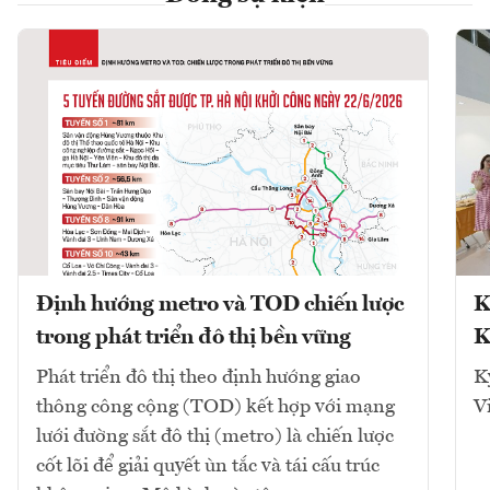
Định hướng metro và TOD chiến lược
K
trong phát triển đô thị bền vững
K
Phát triển đô thị theo định hướng giao
K
thông công cộng (TOD) kết hợp với mạng
V
lưới đường sắt đô thị (metro) là chiến lược
cốt lõi để giải quyết ùn tắc và tái cấu trúc