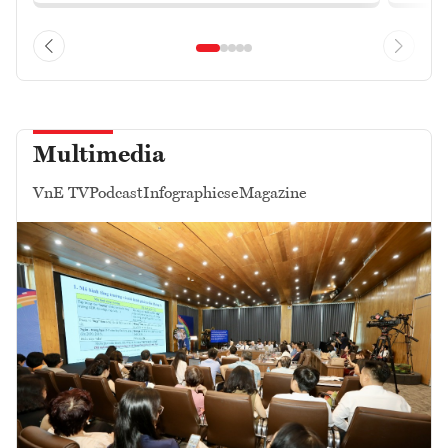
Multimedia
VnE TV
Podcast
Infographics
eMagazine