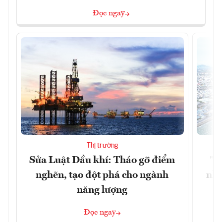
Đọc ngay
Thị trường
Sửa Luật Dầu khí: Tháo gỡ điểm
"H
nghẽn, tạo đột phá cho ngành
nhì
năng lượng
Đọc ngay