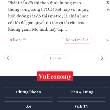
Phát triển đô thị theo định hướng giao
K
thông công cộng (TOD) kết hợp với mạng
V
lưới đường sắt đô thị (metro) là chiến lược
cốt lõi để giải quyết ùn tắc và tái cấu trúc
không gian. Mô hình này tập...
10
bài viết
Xem tất cả
2
1
2
3
4
Chứng khoán
Tiêu & Dùng
Xe
VnE TV