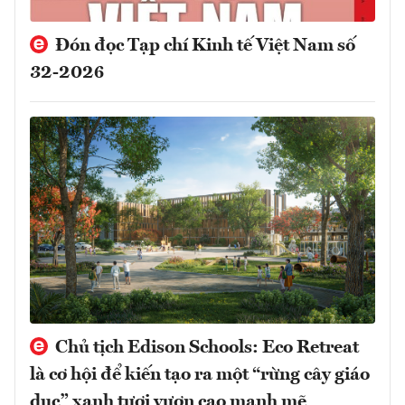
Đón đọc Tạp chí Kinh tế Việt Nam số
32-2026
Chủ tịch Edison Schools: Eco Retreat
là cơ hội để kiến tạo ra một “rừng cây giáo
dục” xanh tươi vươn cao mạnh mẽ