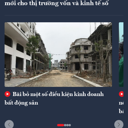
mới cho thị trường vốn và kinh tế số
Bãi bỏ một số điều kiện kinh doanh
bất động sản
nôn
bất