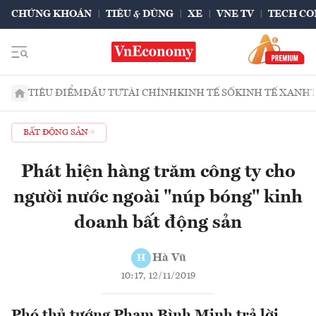
CHỨNG KHOÁN
TIÊU & DÙNG
XE
VNE TV
TECH CO
TIÊU ĐIỂM
ĐẦU TƯ
TÀI CHÍNH
KINH TẾ SỐ
KINH TẾ XANH
BẤT ĐỘNG SẢN
Phát hiện hàng trăm công ty cho
người nước ngoài "núp bóng" kinh
doanh bất động sản
Hà Vũ
H
10:17, 12/11/2019
Phó thủ tướng Phạm Bình Minh trả lời