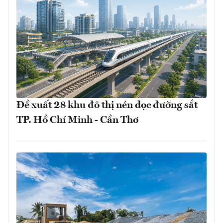
Đề xuất 28 khu đô thị nén dọc đường sắt
TP. Hồ Chí Minh - Cần Thơ