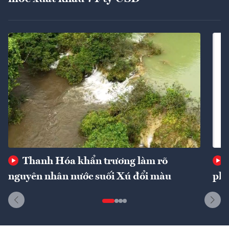
Thanh Hóa khẩn trương làm rõ
nguyên nhân nước suối Xú đổi màu
phí