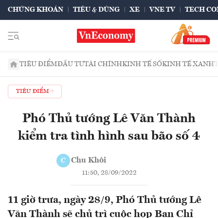
CHỨNG KHOÁN
TIÊU & DÙNG
XE
VNE TV
TECH CO
TIÊU ĐIỂM
ĐẦU TƯ
TÀI CHÍNH
KINH TẾ SỐ
KINH TẾ XANH
TIÊU ĐIỂM
Phó Thủ tướng Lê Văn Thành
kiểm tra tình hình sau bão số 4
Chu Khôi
C
11:50, 28/09/2022
11 giờ trưa, ngày 28/9, Phó Thủ tướng Lê
Văn Thành sẽ chủ trì cuộc họp Ban Chỉ