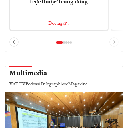
trực thuộc Trung ương
Đọc ngay
Multimedia
VnE TV
Podcast
Infographics
eMagazine