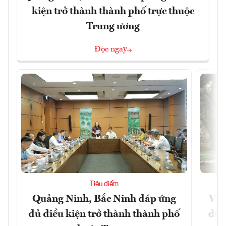
kiện trở thành thành phố trực thuộc
Trung ương
Đọc ngay
Tiêu điểm
Quảng Ninh, Bắc Ninh đáp ứng
Việ
đủ điều kiện trở thành thành phố
dư 