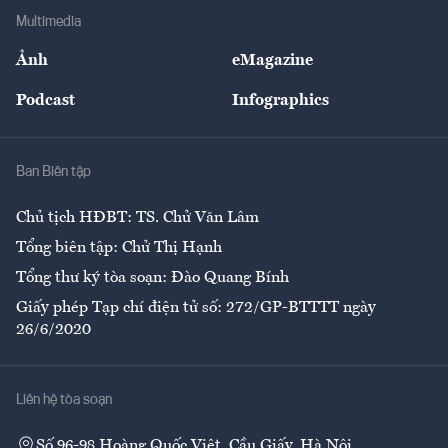
Địa phương
Thị trường
Bảo hiểm
Multimedia
Sự kiện
Nhân lực
Ảnh
eMagazine
Đẹp +
An sinh
Podcast
Infographics
Giải trí
Y tế
Nhà
Ban Biên tập
Ẩm thực
Chủ tịch HĐBT: TS. Chử Văn Lâm
Tổng biên tập: Chử Thị Hạnh
Tổng thư ký tòa soạn: Đào Quang Bính
Giấy phép Tạp chí điện tử số: 272/GP-BTTTT ngày
26/6/2020
Liên hệ tòa soạn
Số 96-98 Hoàng Quốc Việt, Cầu Giấy, Hà Nội