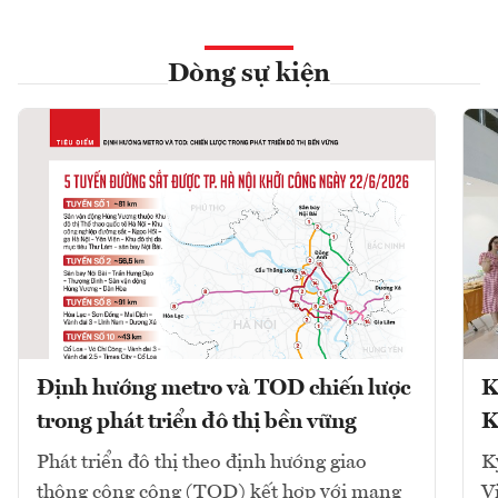
Dòng sự kiện
Định hướng metro và TOD chiến lược
K
trong phát triển đô thị bền vững
K
Phát triển đô thị theo định hướng giao
K
thông công cộng (TOD) kết hợp với mạng
V