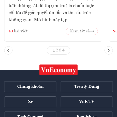
lưới đường sắt đô thị (metro) là chiến lược
cốt lõi để giải quyết ùn tắc và tái cấu trúc
không gian. Mô hình này tập...
10
bài viết
Xem tất cả
2
1
2
3
4
Chứng khoán
Tiêu & Dùng
Xe
VnE TV
Tech Connect
English ++