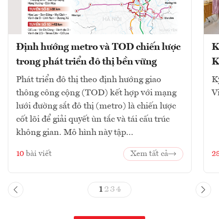
Định hướng metro và TOD chiến lược
K
trong phát triển đô thị bền vững
K
Phát triển đô thị theo định hướng giao
K
thông công cộng (TOD) kết hợp với mạng
V
lưới đường sắt đô thị (metro) là chiến lược
cốt lõi để giải quyết ùn tắc và tái cấu trúc
không gian. Mô hình này tập...
10
bài viết
Xem tất cả
2
1
2
3
4