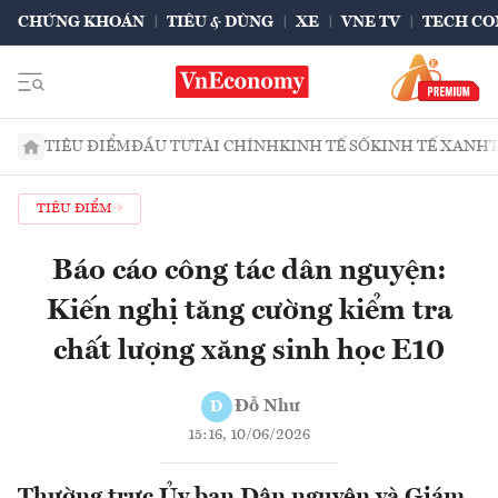
CHỨNG KHOÁN
TIÊU & DÙNG
XE
VNE TV
TECH CO
TIÊU ĐIỂM
ĐẦU TƯ
TÀI CHÍNH
KINH TẾ SỐ
KINH TẾ XANH
TIÊU ĐIỂM
Báo cáo công tác dân nguyện:
Kiến nghị tăng cường kiểm tra
chất lượng xăng sinh học E10
Đỗ Như
Đ
15:16, 10/06/2026
Thường trực Ủy ban Dân nguyện và Giám