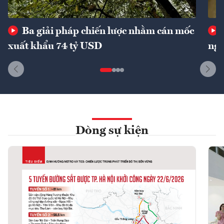
Ba giải pháp chiến lược nhằm cán mốc
xuất khẩu 74 tỷ USD
ngu
Dòng sự kiện