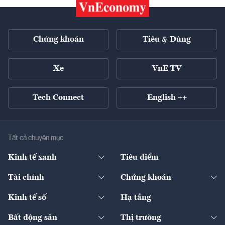
Chứng khoán
Tiêu & Dùng
Xe
VnE TV
Tech Connect
English ++
Tất cả chuyên mục
Kinh tế xanh
Tiêu điểm
Chuyển động xanh
Tài chính
Chứng khoán
Pháp lý
Ngân hàng
Doanh nghiệp niêm yết
Kinh tế số
Hạ tầng
Thương hiệu xanh
Thị trường vốn
Thị trường
Sản phẩm - Thị trường
Bất động sản
Thị trường
Diễn đàn