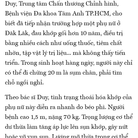
Duy, Trung tâm Chấn thương Chỉnh hình,
Bệnh viện Đa khoa Tâm Anh TP.HCM, cho
biết đã tiếp nhận trường hợp một phụ nữ ở
Đăk Lăk, đau khớp gối hơn 10 năm, điều trị
bằng nhiều cách như uống thuốc, tiêm chất
nhờn, tập vật lý trị liệu... mà không thấy tiến
triển. Trong sinh hoạt hàng ngày, người này chỉ
có thể đi chừng 20 m là sụm chân, phải tìm
chỗ ngồi nghỉ.
Theo bác sĩ Duy, tình trạng thoái hóa khớp của
phụ nữ này diễn ra nhanh do béo phì. Người
bệnh cao 1,5 m, nặng 70 kg. Trọng lượng cơ thể
dư thừa làm tăng áp lực lên sụn khớp, gây nứt
hoặc vỡ vụn sụn. Lượng mỡ thừa trong cơ thể