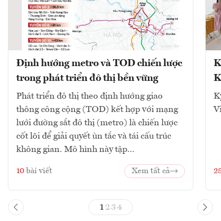
Định hướng metro và TOD chiến lược
K
trong phát triển đô thị bền vững
K
Phát triển đô thị theo định hướng giao
K
thông công cộng (TOD) kết hợp với mạng
V
lưới đường sắt đô thị (metro) là chiến lược
cốt lõi để giải quyết ùn tắc và tái cấu trúc
không gian. Mô hình này tập...
10
bài viết
Xem tất cả
2
1
2
3
4