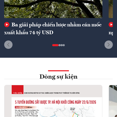
Ba giải pháp chiến lược nhằm cán mốc
xuất khẩu 74 tỷ USD
ngu
Dòng sự kiện