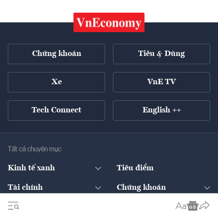
Chứng khoán
Tiêu & Dùng
Xe
VnE TV
Tech Connect
English ++
Tất cả chuyên mục
Kinh tế xanh
Tiêu điểm
Chuyển động xanh
Tài chính
Chứng khoán
Pháp lý
Ngân hàng
Doanh nghiệp niêm yết
Kinh tế số
Hạ tầng
Thương hiệu xanh