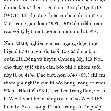
khi mức độ sẵn sàng đối phó với vấn đề này lại
ở mức kém. Theo Liên đoàn Béo phì Quốc tế
(WOF), tốc độ tăng thừa cân béo phì ở nữ giới
Việt trong giai đoạn 1995 - 2016 dẫn đầu toàn
cầu với tỷ lệ tăng trưởng hàng năm là 6,9%.
Năm 2023, nghiên cứu cắt ngang được thực
hiện ở 673 chị em độ tuổi 40 - 65 ở địa bàn
quận Hà Đông và huyện Chương Mỹ, Hà Nội,
cho thấy, tỷ lệ thừa cân, béo phì ở nhóm tuổi
này là 36,41%. Đặc biệt, hơn 3/4 (78%) chị em
tham gia nghiên cứu bị béo bụng, vòng eo vượt
80cm. Hầu hết (98,1%) có béo trung tâm, với tỉ
lệ WHR vượt hoặc bằng 0,8. Chỉ số WHR thể
hiện tỷ lệ eo - hông, là một trong số các phép