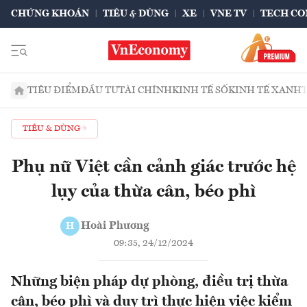
CHỨNG KHOÁN
TIÊU & DÙNG
XE
VNE TV
TECH CO
TIÊU ĐIỂM
ĐẦU TƯ
TÀI CHÍNH
KINH TẾ SỐ
KINH TẾ XANH
TIÊU & DÙNG
Phụ nữ Việt cần cảnh giác trước hệ
lụy của thừa cân, béo phì
Hoài Phương
H
09:35, 24/12/2024
Những biện pháp dự phòng, điều trị thừa
cân, béo phì và duy trì thực hiện việc kiểm