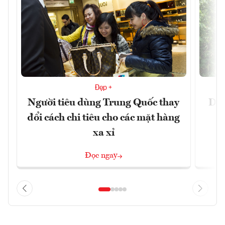
Đẹp +
Người tiêu dùng Trung Quốc thay
Du 
đổi cách chi tiêu cho các mặt hàng
xa xỉ
Đọc ngay