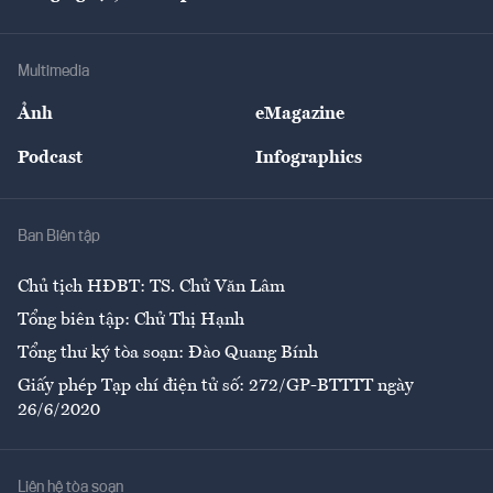
Doanh nhân
Tư vấn Tiêu & Dùng
Infographics
Hạ tầng
Sức khỏe
Khung pháp lý
Doanh nghiệp
Địa phương
Thị trường
Bảo hiểm
Multimedia
Sự kiện
Nhân lực
Ảnh
eMagazine
Đẹp +
An sinh
Podcast
Infographics
Giải trí
Y tế
Nhà
Ban Biên tập
Ẩm thực
Chủ tịch HĐBT: TS. Chử Văn Lâm
Tổng biên tập: Chử Thị Hạnh
Tổng thư ký tòa soạn: Đào Quang Bính
Giấy phép Tạp chí điện tử số: 272/GP-BTTTT ngày
26/6/2020
Liên hệ tòa soạn