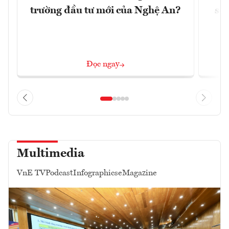
trường đầu tư mới của Nghệ An?
soá
Đọc ngay
Multimedia
VnE TV
Podcast
Infographics
eMagazine