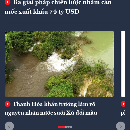
Ba giải pháp chiến lược nhằm cán
mốc xuất khẩu 74 tỷ USD
Thanh Hóa khẩn trương làm rõ
nguyên nhân nước suối Xú đổi màu
phí