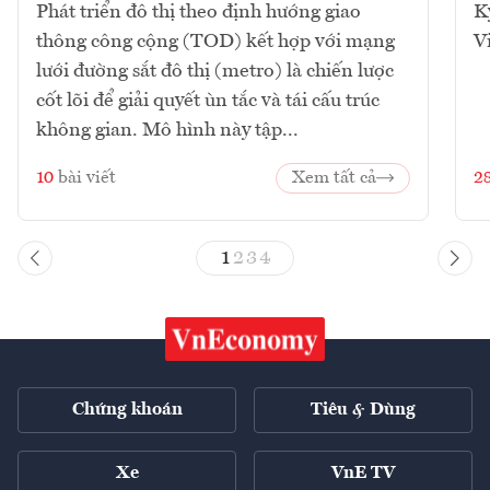
Phát triển đô thị theo định hướng giao
K
thông công cộng (TOD) kết hợp với mạng
V
lưới đường sắt đô thị (metro) là chiến lược
cốt lõi để giải quyết ùn tắc và tái cấu trúc
không gian. Mô hình này tập...
10
bài viết
Xem tất cả
2
1
2
3
4
Chứng khoán
Tiêu & Dùng
Xe
VnE TV