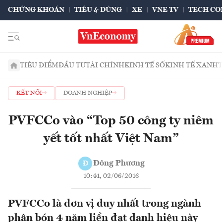
CHỨNG KHOÁN
TIÊU & DÙNG
XE
VNE TV
TECH CO
TIÊU ĐIỂM
ĐẦU TƯ
TÀI CHÍNH
KINH TẾ SỐ
KINH TẾ XANH
KẾT NỐI
DOANH NGHIỆP
PVFCCo vào “Top 50 công ty niêm
yết tốt nhất Việt Nam”
Đông Phương
Đ
10:41, 02/06/2016
PVFCCo là đơn vị duy nhất trong ngành
phân bón 4 năm liền đạt danh hiệu này