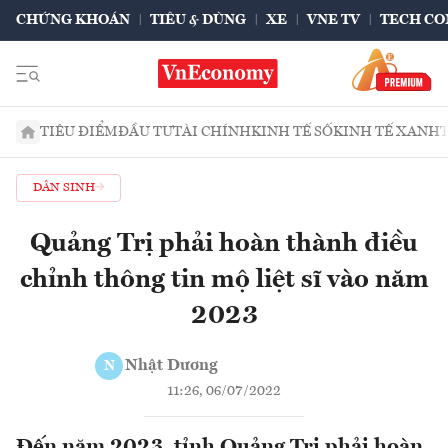
CHỨNG KHOÁN
TIÊU & DÙNG
XE
VNE TV
TECH CO
TIÊU ĐIỂM
ĐẦU TƯ
TÀI CHÍNH
KINH TẾ SỐ
KINH TẾ XANH
DÂN SINH
Quảng Trị phải hoàn thành điều
chỉnh thông tin mộ liệt sĩ vào năm
2023
Nhật Dương
N
11:26, 06/07/2022
Đến năm 2023, tỉnh Quảng Trị phải hoàn