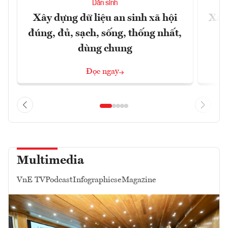
Dân sinh
Xây dựng dữ liệu an sinh xã hội
Xây
đúng, đủ, sạch, sống, thống nhất,
dùng chung
Đọc ngay
Multimedia
VnE TV
Podcast
Infographics
eMagazine