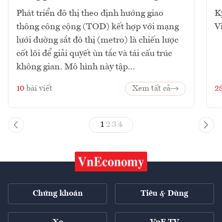
Phát triển đô thị theo định hướng giao
K
thông công cộng (TOD) kết hợp với mạng
V
lưới đường sắt đô thị (metro) là chiến lược
cốt lõi để giải quyết ùn tắc và tái cấu trúc
không gian. Mô hình này tập...
10
bài viết
Xem tất cả
2
1
2
3
4
Chứng khoán
Tiêu & Dùng