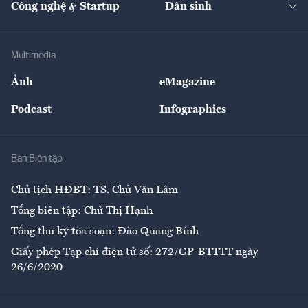
Công nghệ & Startup
Dân sinh
Tư vấn
Nông sản
Doanh nhân
Tư vấn Tiêu & Dùng
Infographics
Hạ tầng
Sức khỏe
Khung pháp lý
Doanh nghiệp
Địa phương
Thị trường
Bảo hiểm
Multimedia
Sự kiện
Nhân lực
Ảnh
eMagazine
Đẹp +
An sinh
Podcast
Infographics
Giải trí
Y tế
Nhà
Ban Biên tập
Ẩm thực
Chủ tịch HĐBT: TS. Chử Văn Lâm
Tổng biên tập: Chử Thị Hạnh
Tổng thư ký tòa soạn: Đào Quang Bính
Giấy phép Tạp chí điện tử số: 272/GP-BTTTT ngày
26/6/2020