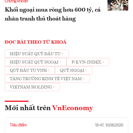
Chứng khoán
Khối ngoại mua ròng hơn 600 tỷ, cá
nhân tranh thủ thoát hàng
ĐỌC BÀI THEO TỪ KHOÁ
HIỆU SUẤT QUỸ ĐẦU TƯ
HIỆU SUẤT QUỸ NGOẠI
P/E VN-INDEX
QUỸ ĐẦU TƯ VNH
QUỸ NGOẠI
TĂNG TRƯỞNG KINH TẾ VIỆT NAM
VIETNAM HOLDING
Mới nhất trên
VnEconomy
Tiêu điểm
18:47, 10/08/2026