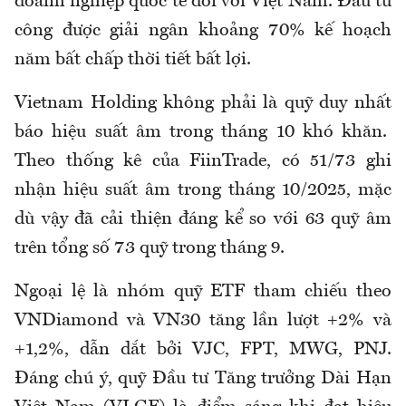
doanh nghiệp quốc tế đối với Việt Nam. Đầu tư
công được giải ngân khoảng 70% kế hoạch
năm bất chấp thời tiết bất lợi.
Vietnam Holding không phải là quỹ duy nhất
báo hiệu suất âm trong tháng 10 khó khăn.
Theo thống kê của FiinTrade, có 51/73 ghi
nhận hiệu suất âm trong tháng 10/2025, mặc
dù vậy đã cải thiện đáng kể so với 63 quỹ âm
trên tổng số 73 quỹ trong tháng 9.
Ngoại lệ là nhóm quỹ ETF tham chiếu theo
VNDiamond và VN30 tăng lần lượt +2% và
+1,2%, dẫn dắt bởi VJC, FPT, MWG, PNJ.
Đáng chú ý, quỹ Đầu tư Tăng trưởng Dài Hạn