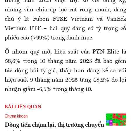
tháng năm 2025 vượt trội so với cùng kỳ,
nhưng vẫn chịu áp lực rút ròng mạnh, đáng
chú ý là Fubon FTSE Vietnam và VanEck
Vietnam ETF – hai quỹ đang có tỷ trọng cổ
phiếu cao (>99%) trong danh mục.
Ở nhóm quỹ mở, hiệu suất của PYN Elite là
38,6% trong 10 tháng năm 2025 đã bao gồm
tác động bởi tỷ giá, thấp hơn đáng kể so với
hiệu suất 9 tháng năm 2025 tăng 48,2% do lợi
nhuận giảm -6,5% trong tháng 10.
BÀI LIÊN QUAN
Chứng khoán
Dòng tiền chậm lại, thị trường chuyển