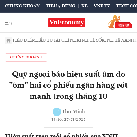
CHỨNG KHOÁN
TIÊU & DÙNG
XE
VNE TV
TECH CO
TIÊU ĐIỂM
ĐẦU TƯ
TÀI CHÍNH
KINH TẾ SỐ
KINH TẾ XANH
CHỨNG KHOÁN
Quỹ ngoại báo hiệu suất âm do
"ôm" hai cổ phiếu ngân hàng rớt
mạnh trong tháng 10
Thu Minh
T
15:40, 27/11/2025
Hiệu suất trên mỗi cổ phiếu của VNH