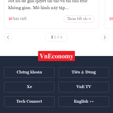
cốt lõi để giải quyết ùn tắc và tái cấu trúc
không gian. Mô hình này tập...
10
bài viết
Xem tất cả
2
1
2
3
4
Chứng khoán
Tiêu & Dùng
Xe
VnE TV
Tech Connect
English ++