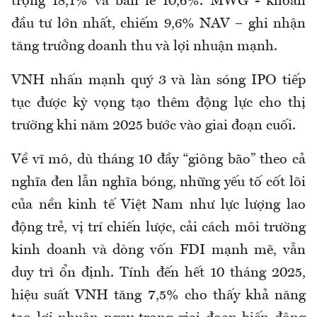
trọng 18,1% và bán lẻ 10,6%. MWG - khoản
đầu tư lớn nhất, chiếm 9,6% NAV – ghi nhận
tăng trưởng doanh thu và lợi nhuận mạnh.
VNH nhấn mạnh quý 3 và làn sóng IPO tiếp
tục được kỳ vọng tạo thêm động lực cho thị
trường khi năm 2025 bước vào giai đoạn cuối.
Về vĩ mô, dù tháng 10 đầy “giông bão” theo cả
nghĩa đen lẫn nghĩa bóng, những yếu tố cốt lõi
của nền kinh tế Việt Nam như lực lượng lao
động trẻ, vị trí chiến lược, cải cách môi trường
kinh doanh và dòng vốn FDI mạnh mẽ, vẫn
duy trì ổn định. Tính đến hết 10 tháng 2025,
hiệu suất VNH tăng 7,5% cho thấy khả năng