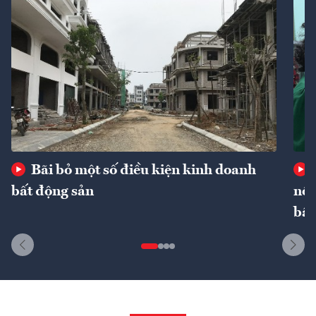
Bãi bỏ một số điều kiện kinh doanh
bất động sản
nôn
bất