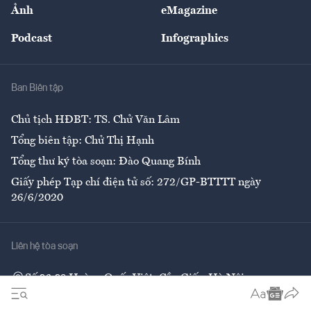
Nhân lực
Ảnh
eMagazine
Đẹp +
An sinh
Podcast
Infographics
Giải trí
Y tế
Nhà
Ban Biên tập
Ẩm thực
Chủ tịch HĐBT: TS. Chử Văn Lâm
Tổng biên tập: Chử Thị Hạnh
Tổng thư ký tòa soạn: Đào Quang Bính
Giấy phép Tạp chí điện tử số: 272/GP-BTTTT ngày
26/6/2020
Liên hệ tòa soạn
Số 96-98 Hoàng Quốc Việt, Cầu Giấy, Hà Nội
02437552050