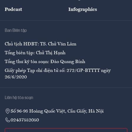
Đẹp +
An sinh
Podcast
Infographics
Giải trí
Y tế
Nhà
Ban Biên tập
Ẩm thực
Chủ tịch HĐBT: TS. Chử Văn Lâm
Tổng biên tập: Chử Thị Hạnh
Tổng thư ký tòa soạn: Đào Quang Bính
Giấy phép Tạp chí điện tử số: 272/GP-BTTTT ngày
26/6/2020
Liên hệ tòa soạn
Số 96-98 Hoàng Quốc Việt, Cầu Giấy, Hà Nội
02437552050