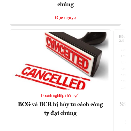
chúng
Đọc ngay
Doanh nghiệp niêm yết
BCG và BCR bị hủy tư cách công
SSI 
ty đại chúng
2/