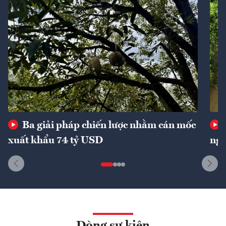
Ba giải pháp chiến lược nhằm cán mốc
xuất khẩu 74 tỷ USD
ngu
Dòng sự kiện