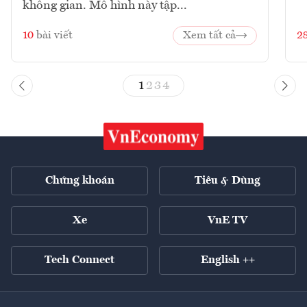
không gian. Mô hình này tập...
10
bài viết
Xem tất cả
2
1
2
3
4
Chứng khoán
Tiêu & Dùng
Xe
VnE TV
Tech Connect
English ++