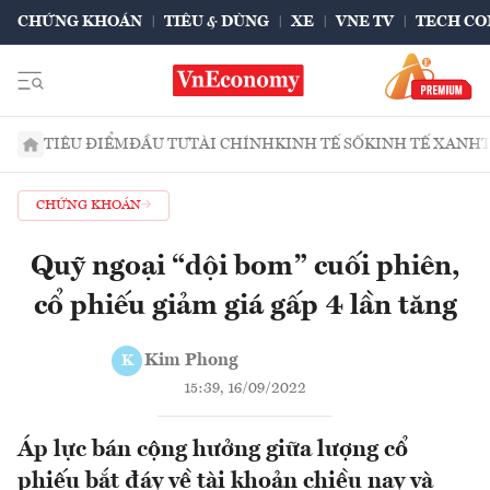
CHỨNG KHOÁN
TIÊU & DÙNG
XE
VNE TV
TECH CO
TIÊU ĐIỂM
ĐẦU TƯ
TÀI CHÍNH
KINH TẾ SỐ
KINH TẾ XANH
CHỨNG KHOÁN
Quỹ ngoại “dội bom” cuối phiên,
cổ phiếu giảm giá gấp 4 lần tăng
Kim Phong
K
15:39, 16/09/2022
Áp lực bán cộng hưởng giữa lượng cổ
phiếu bắt đáy về tài khoản chiều nay và