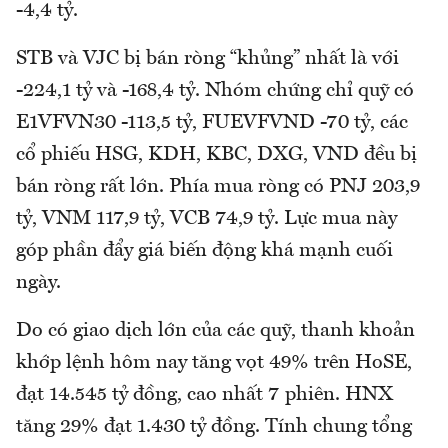
-4,4 tỷ.
STB và VJC bị bán ròng “khủng” nhất là với
-224,1 tỷ và -168,4 tỷ. Nhóm chứng chỉ quỹ có
E1VFVN30 -113,5 tỷ, FUEVFVND -70 tỷ, các
cổ phiếu HSG, KDH, KBC, DXG, VND đều bị
bán ròng rất lớn. Phía mua ròng có PNJ 203,9
tỷ, VNM 117,9 tỷ, VCB 74,9 tỷ. Lực mua này
góp phần đẩy giá biến động khá mạnh cuối
ngày.
Do có giao dịch lớn của các quỹ, thanh khoản
khớp lệnh hôm nay tăng vọt 49% trên HoSE,
đạt 14.545 tỷ đồng, cao nhất 7 phiên. HNX
tăng 29% đạt 1.430 tỷ đồng. Tính chung tổng