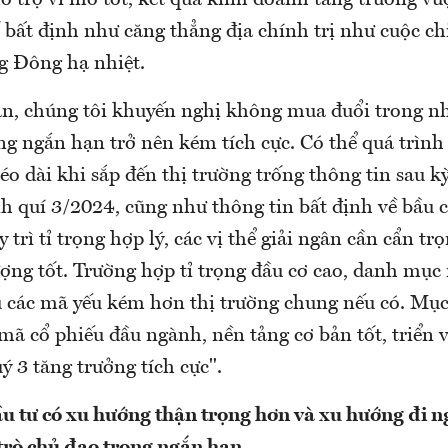
hỗ trợ vĩ mô tốt, kết quả kinh doanh tăng trưởng vư
ố bất định như căng thẳng địa chính trị như cuộc ch
g Đông hạ nhiệt.
n, chúng tôi khuyến nghị không mua đuổi trong nh
g ngắn hạn trở nên kém tích cực. Có thể quá trình 
éo dài khi sắp đến thị trường trống thông tin sau k
h quí 3/2024, cũng như thông tin bất định về bầu 
 trì tỉ trọng hợp lý, các vị thể giải ngân cần cẩn tr
ượng tốt. Trường hợp tỉ trọng đầu cơ cao, danh mục
u các mã yếu kém hơn thị trường chung nếu có. Mục 
mã cổ phiếu đầu ngành, nền tảng cơ bản tốt, triển 
 3 tăng trưởng tích cực".
u tư có xu hướng thận trọng hơn và xu hướng đi n