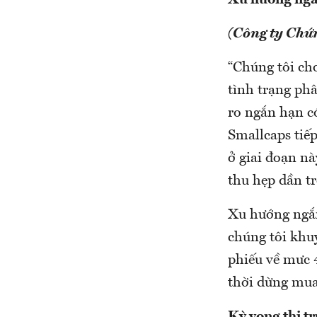
Xu hướng ngắn
(Công ty Chứ
“Chúng tôi cho
tình trạng phâ
ro ngắn hạn có
Smallcaps tiế
ở giai đoạn n
thu hẹp dần tr
Xu hướng ngắn
chúng tôi khuy
phiếu về mưc 
thời dừng mua