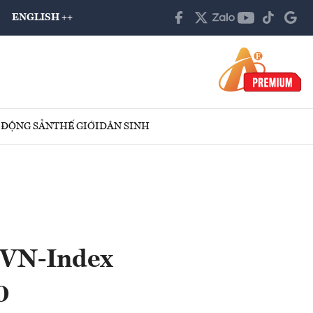
ENGLISH ++
 ĐỘNG SẢN
THẾ GIỚI
DÂN SINH
ố VN-Index
0