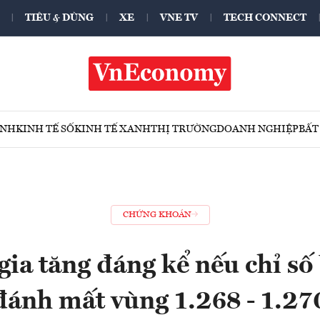
TIÊU & DÙNG
XE
VNE TV
TECH CONNECT
ÍNH
KINH TẾ SỐ
KINH TẾ XANH
THỊ TRƯỜNG
DOANH NGHIỆP
BẤT
CHỨNG KHOÁN
 gia tăng đáng kể nếu chỉ s
đánh mất vùng 1.268 - 1.27