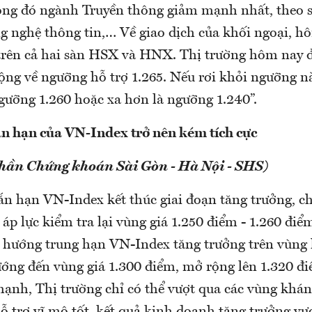
ong đó ngành Truyền thông giảm mạnh nhất, theo 
g nghệ thông tin,… Về giao dịch của khối ngoại, h
trên cả hai sàn HSX và HNX. Thị trường hôm nay đ
động về ngưỡng hỗ trợ 1.265. Nếu rơi khỏi ngưỡng 
ngưỡng 1.260 hoặc xa hơn là ngưỡng 1.240”.
n hạn của VN-Index trở nên kém tích cực
phần Chứng khoán Sài Gòn - Hà Nội - SHS)
n hạn VN-Index kết thúc giai đoạn tăng trưởng, c
 áp lực kiểm tra lại vùng giá 1.250 điểm - 1.260 điể
hướng trung hạn VN-Index tăng trưởng trên vùng 
ướng đến vùng giá 1.300 điểm, mở rộng lên 1.320 đ
mạnh, Thị trường chỉ có thể vượt qua các vùng khán