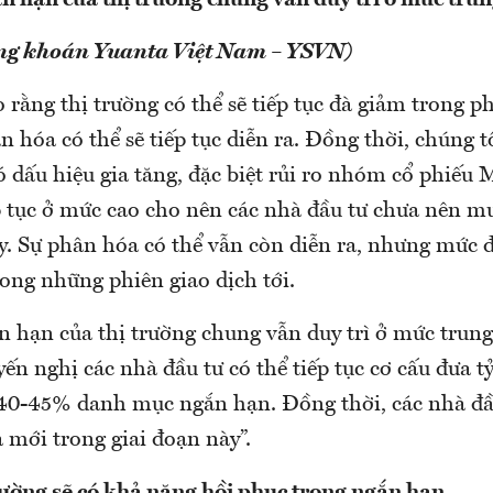
 hạn của thị trường chung vẫn duy trì ở mức trun
ng khoán Yuanta Việt Nam – YSVN)
 rằng thị trường có thể sẽ tiếp tục đà giảm trong ph
n hóa có thể sẽ tiếp tục diễn ra. Đồng thời, chúng t
 dấu hiệu gia tăng, đặc biệt rủi ro nhóm cổ phiếu 
p tục ở mức cao cho nên các nhà đầu tư chưa nên mu
ày. Sự phân hóa có thể vẫn còn diễn ra, nhưng mức 
ong những phiên giao dịch tới.
 hạn của thị trường chung vẫn duy trì ở mức trung
ến nghị các nhà đầu tư có thể tiếp tục cơ cấu đưa t
40-45% danh mục ngắn hạn. Đồng thời, các nhà đầ
 mới trong giai đoạn này”.