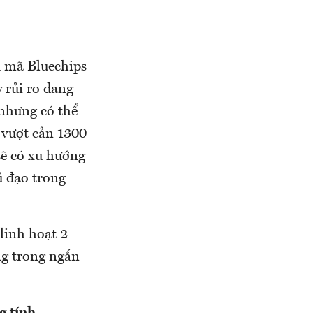
ều mã Bluechips
 rủi ro đang
 nhưng có thể
c vượt cản 1300
sẽ có xu hướng
ủ đạo trong
linh hoạt 2
ằng trong ngắn