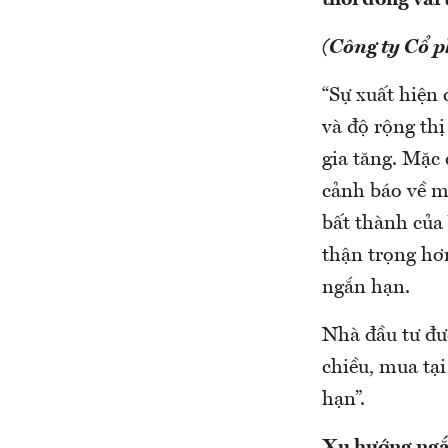
thời đóng vai
(Công ty Cổ 
“Sự xuất hiện 
và độ rộng th
gia tăng. Mặc
cảnh báo về m
bất thành của 
thận trọng hơ
ngắn hạn.
Nhà đầu tư đượ
chiều, mua tại
hạn”.