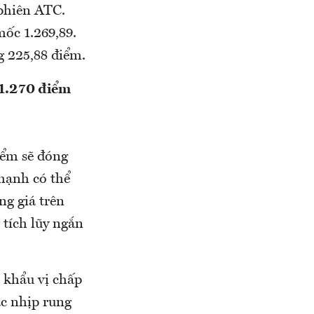
phiên ATC.
ốc 1.269,89.
 225,88 điểm.
 1.270 điểm
iểm sẽ đóng
 mạnh có thể
ng giá trên
 tích lũy ngắn
ó khẩu vị chấp
ác nhịp rung