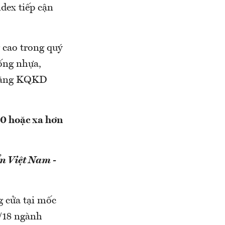
ndex tiếp cận
 cao trong quý
 ống nhựa,
 năng KQKD
60 hoặc xa hơn
n Việt Nam -
g cửa tại mốc
4/18 ngành