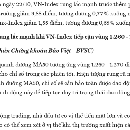
n ngày 22/10, VN-Index rung lắc mạnh trước thềm 
 trường giảm 9,88 điểm, tương đương 0,77% xuống m
nx-Index giảm 1,55 điểm, tương đương 0,68% xuống
rung lắc mạnh khi VN-Index tiếp cận vùng 1.260 -
phần Chứng khoán Bảo Việt – BVSC)
quanh đường MA50 tương ứng vùng 1.260 - 1.270 đ
 cho chỉ số trong các phiên tới. Hiện tượng rung rũ
nh đường MA50, chỉ số sẽ cần bảo toàn được dao độ
nh động này để tiếp tục duy trì trạng thái dao động
ộng trading, nhà đầu tư có vị thế tiền mặt lớn và c
o có thể xem xét ở vị thế khi thị trường xuất hiện c