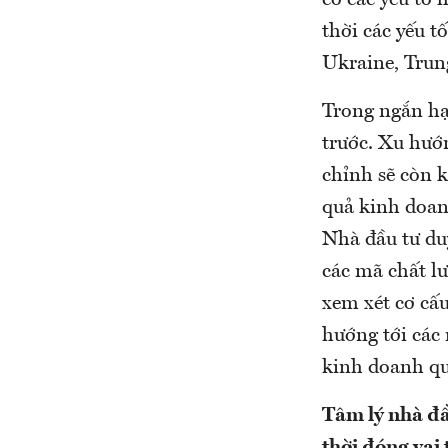
có các yếu tố 
thời các yếu t
Ukraine, Trun
Trong ngắn hạ
trước. Xu hướn
chỉnh sẽ còn k
quả kinh doan
Nhà đầu tư duy
các mã chất l
xem xét cơ cấ
hướng tới các 
kinh doanh quý
Tâm lý nhà đầ