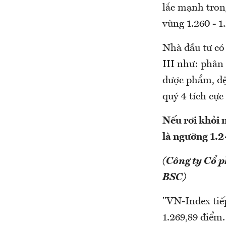
lắc mạnh trong
vùng 1.260 - 1
Nhà đầu tư có
III như: phân 
dược phẩm, dệ
quý 4 tích cực
Nếu rơi khỏi 
là ngưỡng 1.
(Công ty Cổ 
BSC)
"VN-Index tiế
1.269,89 điểm.