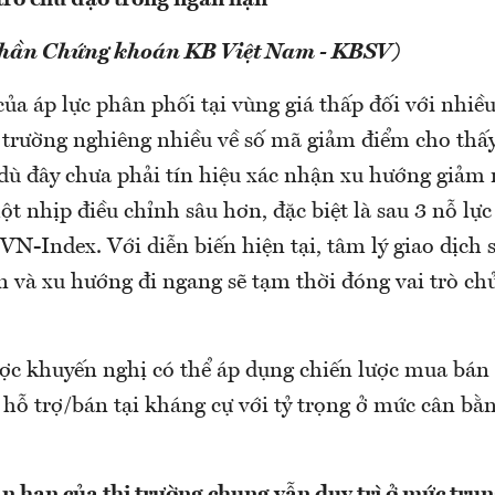
 trò chủ đạo trong ngắn hạn
phần Chứng khoán KB Việt Nam - KBSV)
của áp lực phân phối tại vùng giá thấp đối với nhi
ị trường nghiêng nhiều về số mã giảm điểm cho thấy
 dù đây chưa phải tín hiệu xác nhận xu hướng giảm
ột nhịp điều chỉnh sâu hơn, đặc biệt là sau 3 nỗ lự
VN-Index. Với diễn biến hiện tại, tâm lý giao dịch 
n và xu hướng đi ngang sẽ tạm thời đóng vai trò ch
c khuyến nghị có thể áp dụng chiến lược mua bán 
 hỗ trợ/bán tại kháng cự với tỷ trọng ở mức cân b