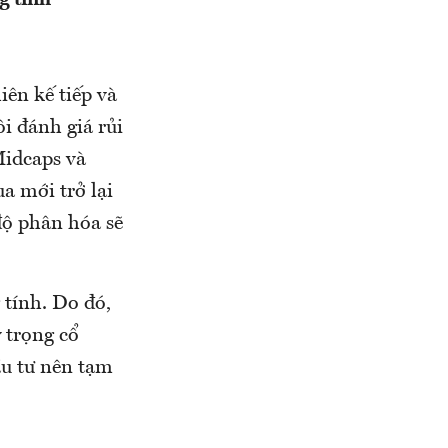
g tính
iên kế tiếp và
ôi đánh giá rủi
Midcaps và
a mới trở lại
độ phân hóa sẽ
 tính. Do đó,
ỷ trọng cổ
u tư nên tạm