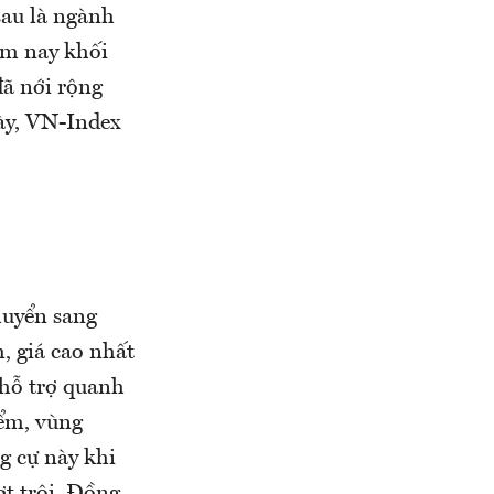
sau là ngành
ôm nay khối
ã nới rộng
này, VN-Index
huyển sang
m, giá cao nhất
hỗ trợ quanh
iểm, vùng
g cự này khi