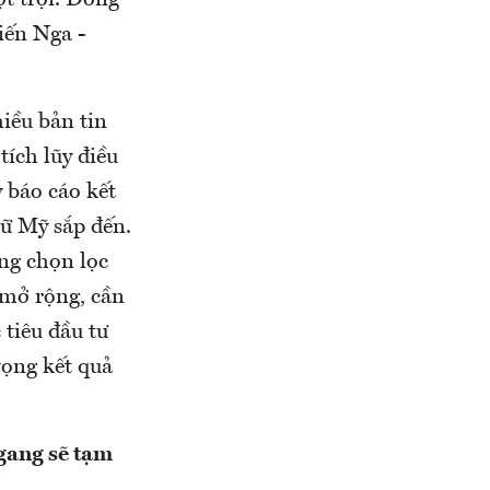
ợt trội. Đồng
iến Nga -
iều bản tin
tích lũy điều
ỳ báo cáo kết
cữ Mỹ sắp đến.
ọng chọn lọc
 mở rộng, cần
tiêu đầu tư
vọng kết quả
gang sẽ tạm