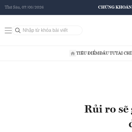
Thứ Sáu, 07/08/2026
CHỨNG KHOÁN
TIÊU ĐIỂM
ĐẦU TƯ
TÀI CH
Rủi ro sẽ