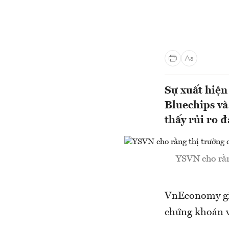
Sự xuất hiện
Bluechips và
thấy rủi ro đ
YSVN cho rằng
VnEconomy giớ
chứng khoán v