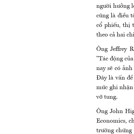
người hưởng lợ
cũng là điều 
cổ phiếu, thị
theo cả hai ch
Ông Jeffrey R
"Tác động của
nay sẽ có ảnh
Đây là vấn đề
mức ghi nhận 
vỡ tung.
Ông John Higg
Economics, ch
trường chứng 