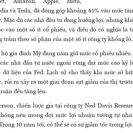
et, Amazon, Apple, Meta,
idia và Tesla, đã đóng góp khoảng 41% vào mức tă
. Mặc dù các nhà đầu tư đang hưởng lợi, nhưng kh
c vào một số ít cổ phiếu, và điều đó có nghĩa là t
g trầm theo số phận của một số ít công ty khổng lồ.
 hộ gia đình Mỹ đang nắm giữ mức cổ phiếu nhiều kỷ
các nhà đầu tư nước ngoài cũng đạt mức cao kỷ l
 dữ liệu của Fed. Lịch sử cho thấy khi mức sở hữ
, rủi ro xảy ra một giai đoạn sụt giảm của thị trư
huận đều tăng lên.
son, chiến lược gia tại công ty Ned Davis Resear
không nên mong đợi mức lợi nhuận tương tự như 
. Trong 10 năm tới, có thể sẽ có sự giảm tốc trong lợ