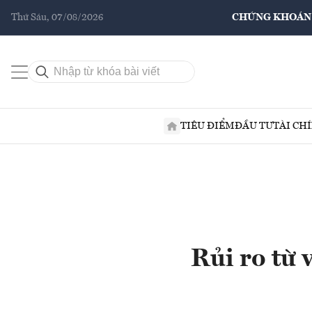
Thứ Sáu, 07/08/2026
CHỨNG KHOÁN
TIÊU ĐIỂM
ĐẦU TƯ
TÀI CH
Rủi ro từ 