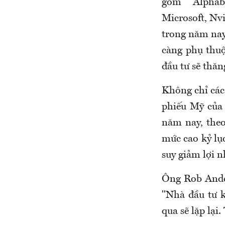
gồm Alphab
Microsoft, Nv
trong năm nay
càng phụ thuộ
đầu tư sẽ thăn
Không chỉ các
phiếu Mỹ của 
năm nay, theo
mức cao kỷ lục
suy giảm lợi n
Ông Rob Ander
"Nhà đầu tư 
qua sẽ lặp lại