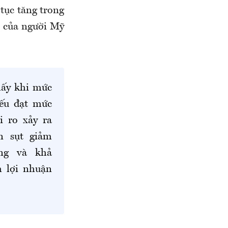
 tục tăng trong
o của người Mỹ
hấy khi mức
iếu đạt mức
i ro xảy ra
n sụt giảm
ờng và khả
m lợi nhuận