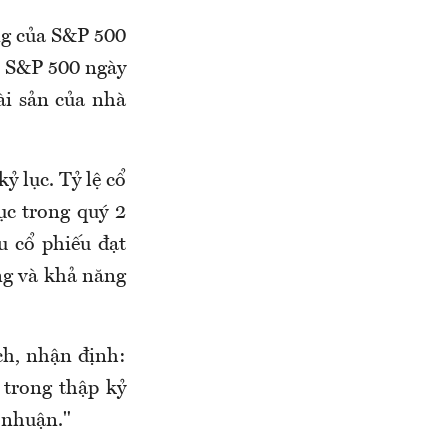
ng của S&P 500
i S&P 500 ngày
ài sản của nhà
 lục. Tỷ lệ cổ
ục trong quý 2
u cổ phiếu đạt
ờng và khả năng
ch, nhận định:
trong thập kỷ
i nhuận."