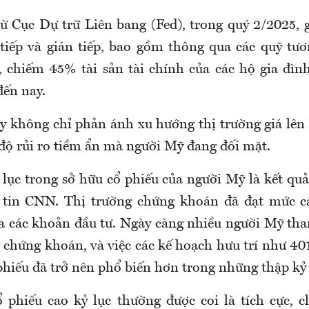
từ Cục Dự trữ Liên bang (Fed), trong quý 2/2025, g
 tiếp và gián tiếp, bao gồm thông qua các quỹ tư
, chiếm 45% tài sản tài chính của các hộ gia đì
đến nay.
ày không chỉ phản ánh xu hướng thị trường giá lên
độ rủi ro tiềm ẩn mà người Mỹ đang đối mặt.
 lục trong sở hữu cổ phiếu của người Mỹ là kết qu
g tin CNN. Thị trường chứng khoán đã đạt mức ca
ủa các khoản đầu tư. Ngày càng nhiều người Mỹ tha
 chứng khoán, và việc các kế hoạch hưu trí như 40
phiếu đã trở nên phổ biến hơn trong những thập kỷ
 phiếu cao kỷ lục thường được coi là tích cực, 