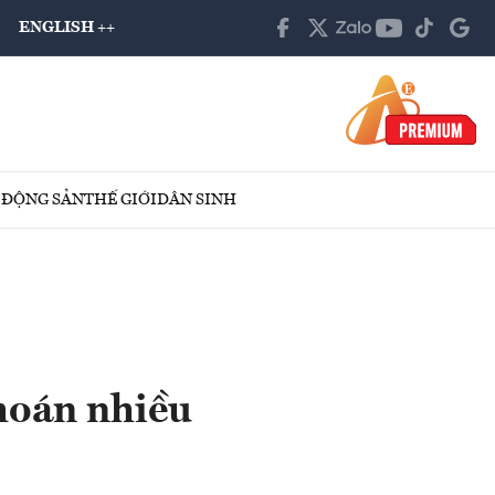
ENGLISH ++
 ĐỘNG SẢN
THẾ GIỚI
DÂN SINH
khoán nhiều