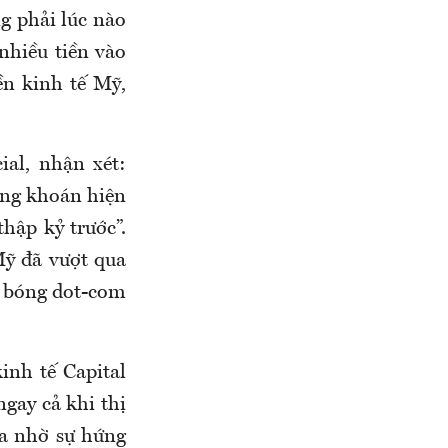
ng phải lúc nào
nhiều tiền vào
ền kinh tế Mỹ,
ial, nhận xét:
ứng khoán hiện
hập kỷ trước”.
Mỹ đã vượt qua
g bóng dot-com
inh tế Capital
gay cả khi thị
ữa nhờ sự hứng