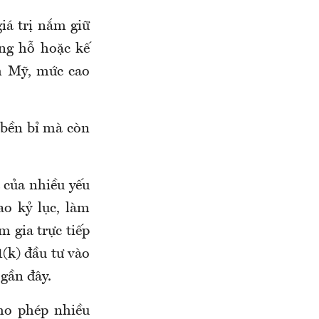
iá trị nắm giữ
ơng hỗ hoặc kế
nh Mỹ, mức cao
 bền bỉ mà còn
ả của nhiều yếu
o kỷ lục, làm
m gia trực tiếp
1(k) đầu tư vào
 gần đây.
cho phép nhiều