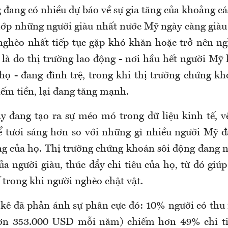
 đang có nhiều dự báo về sự gia tăng của khoảng c
lớp những người giàu nhất nước Mỹ ngày càng giàu
ghèo nhất tiếp tục gặp khó khăn hoặc trở nên n
là do thị trường lao động - nơi hầu hết người Mỹ
họ - đang đình trệ, trong khi thị trường chứng kh
iếm tiền, lại đang tăng mạnh.
y đang tạo ra sự méo mó trong dữ liệu kinh tế, 
ể tươi sáng hơn so với những gì nhiều người Mỹ
ng của họ. Thị trường chứng khoán sôi động đang nâ
ủa người giàu, thúc đẩy chi tiêu của họ, từ đó giú
 trong khi người nghèo chật vật.
 kê đã phản ánh sự phân cực đó: 10% người có thu
ơn 353.000 USD mỗi năm) chiếm hơn 49% chi t