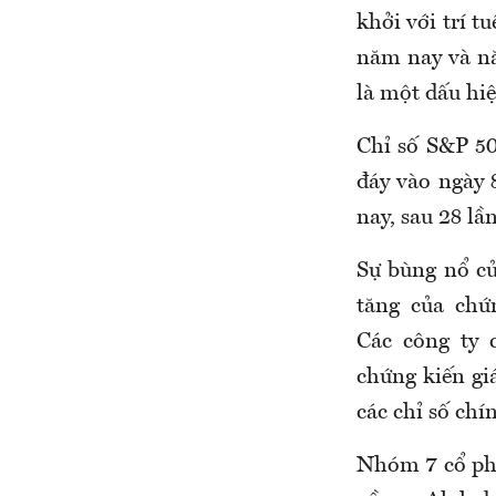
khởi với trí t
năm nay và nă
là một dấu hiệ
Chỉ số S&P 5
đáy vào ngày 
nay, sau 28 lầ
Sự bùng nổ củ
tăng của ch
Các công ty 
chứng kiến gi
các chỉ số ch
Nhóm 7 cổ phi