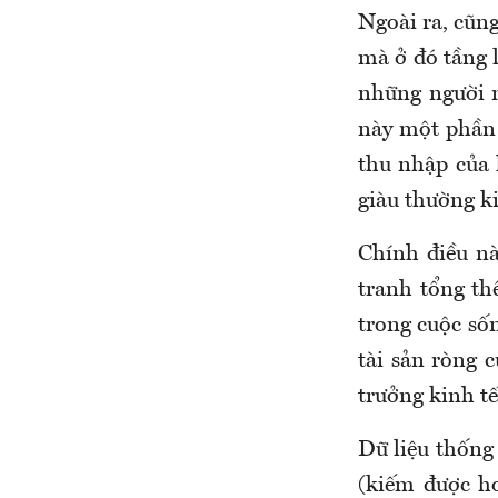
Ngoài ra, cũng
mà ở đó tầng 
những người n
này một phần 
thu nhập của 
giàu thường k
Chính điều nà
tranh tổng th
trong cuộc số
tài sản ròng c
trưởng kinh tế
Dữ liệu thống
(kiếm được h