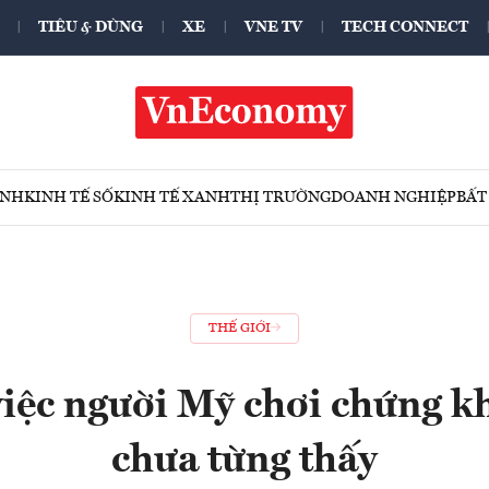
TIÊU & DÙNG
XE
VNE TV
TECH CONNECT
ÍNH
KINH TẾ SỐ
KINH TẾ XANH
THỊ TRƯỜNG
DOANH NGHIỆP
BẤT
THẾ GIỚI
việc người Mỹ chơi chứng 
chưa từng thấy