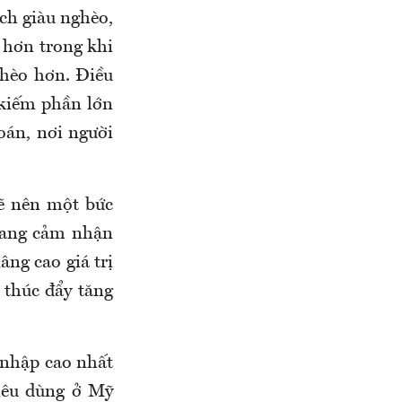
ách giàu nghèo,
 hơn trong khi
ghèo hơn. Điều
 kiếm phần lớn
oán, nơi người
vẽ nên một bức
 đang cảm nhận
ng cao giá trị
p thúc đẩy tăng
 nhập cao nhất
iêu dùng ở Mỹ