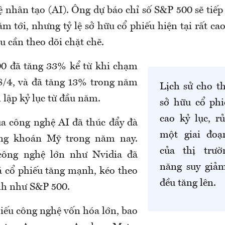
uệ nhân tạo (AI). Ông dự báo chỉ số S&P 500 sẽ tiếp
m tới, nhưng tỷ lệ sở hữu cổ phiếu hiện tại rất ca
u cần theo dõi chặt chẽ.
00 đã tăng 33% kể từ khi chạm
8/4, và đã tăng 13% trong năm
Lịch sử cho t
n lập kỷ lục từ đầu năm.
sở hữu cổ ph
cao kỷ lục, rủ
a công nghệ AI đã thúc đẩy đà
một giai đoạ
ứng khoán Mỹ trong năm nay.
của thị trư
công nghệ lớn như Nvidia đã
năng suy giả
á cổ phiếu tăng mạnh, kéo theo
đều tăng lên.
ính như S&P 500.
ếu công nghệ vốn hóa lớn, bao