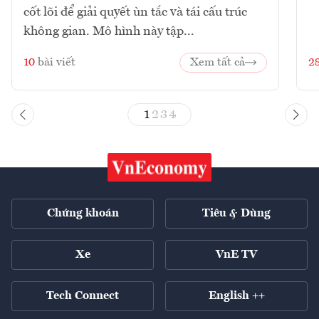
cốt lõi để giải quyết ùn tắc và tái cấu trúc
không gian. Mô hình này tập...
10
bài viết
Xem tất cả
2
1
2
3
4
Chứng khoán
Tiêu & Dùng
Xe
VnE TV
Tech Connect
English ++