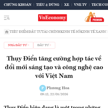
CHỨNG KHOÁN
TIÊU & DÙNG
XE
VNE TV
TECH CO
TIÊU ĐIỂM
ĐẦU TƯ
TÀI CHÍNH
KINH TẾ SỐ
KINH TẾ XANH
NHÀ ĐẦU TƯ
ĐẦU TƯ
Thụy Điển tăng cường hợp tác về
đổi mới sáng tạo và công nghệ cao
với Việt Nam
Phương Hoa
P
09:12, 22/05/2026
Thụy Điển hiện đang là một trong những