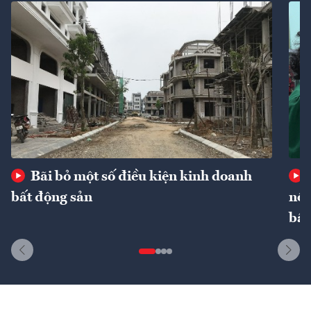
Bãi bỏ một số điều kiện kinh doanh
bất động sản
nôn
bất