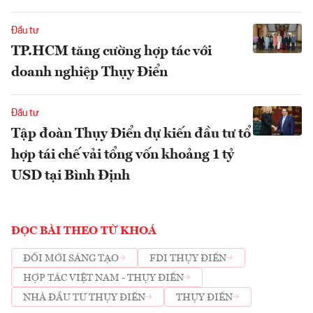
Đầu tư
TP.HCM tăng cường hợp tác với
doanh nghiệp Thụy Điển
Đầu tư
Tập đoàn Thụy Điển dự kiến đầu tư tổ
hợp tái chế vải tổng vốn khoảng 1 tỷ
USD tại Bình Định
ĐỌC BÀI THEO TỪ KHOÁ
ĐỔI MỚI SÁNG TẠO
FDI THỤY ĐIỂN
HỢP TÁC VIỆT NAM - THỤY ĐIỂN
NHÀ ĐẦU TƯ THỤY ĐIỂN
THỤY ĐIỂN