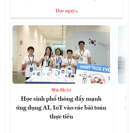
Đọc ngay
Nhà đầu tư
Học sinh phổ thông đẩy mạnh
HS
ứng dụng AI, IoT vào các bài toán
đến
thực tiễn