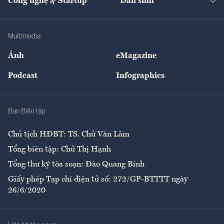
Công nghệ & Startup
Dân sinh
Tư vấn
Nông sản
Doanh nhân
Tư vấn Tiêu & Dùng
Infographics
Hạ tầng
Sức khỏe
Khung pháp lý
Doanh nghiệp
Địa phương
Thị trường
Bảo hiểm
Multimedia
Sự kiện
Nhân lực
Ảnh
eMagazine
Đẹp +
An sinh
Podcast
Infographics
Giải trí
Y tế
Nhà
Ban Biên tập
Ẩm thực
Chủ tịch HĐBT: TS. Chử Văn Lâm
Tổng biên tập: Chử Thị Hạnh
Tổng thư ký tòa soạn: Đào Quang Bính
Giấy phép Tạp chí điện tử số: 272/GP-BTTTT ngày
26/6/2020