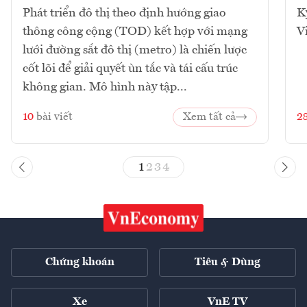
Phát triển đô thị theo định hướng giao
K
thông công cộng (TOD) kết hợp với mạng
V
lưới đường sắt đô thị (metro) là chiến lược
cốt lõi để giải quyết ùn tắc và tái cấu trúc
không gian. Mô hình này tập...
10
bài viết
Xem tất cả
2
1
2
3
4
Chứng khoán
Tiêu & Dùng
Xe
VnE TV