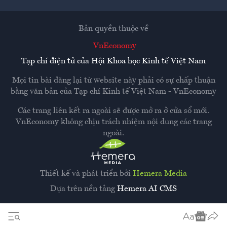
Bản quyền thuộc về
VnEconomy
Tạp chí điện tử của Hội Khoa học Kinh tế Việt Nam
Mọi tin bài đăng lại từ website này phải có sự chấp thuận
bằng văn bản của
Tạp chí Kinh tế Việt Nam - VnEconomy
Các trang liên kết ra ngoài sẽ được mở ra ở cửa sổ mới.
VnEconomy không chịu trách nhiệm nội dung các trang
ngoài.
Thiết kế và phát triển bởi
Hemera Media
Dựa trên nền tảng
Hemera AI CMS