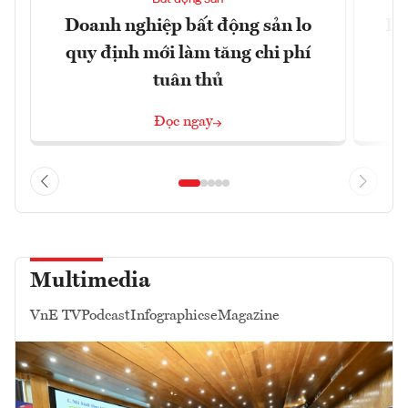
Doanh nghiệp bất động sản lo
Hà
quy định mới làm tăng chi phí
tuân thủ
Đọc ngay
Multimedia
VnE TV
Podcast
Infographics
eMagazine