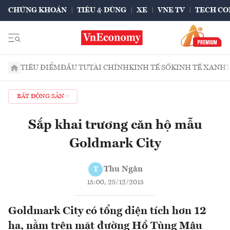
CHỨNG KHOÁN
TIÊU & DÙNG
XE
VNE TV
TECH CO
TIÊU ĐIỂM
ĐẦU TƯ
TÀI CHÍNH
KINH TẾ SỐ
KINH TẾ XANH
BẤT ĐỘNG SẢN
Sắp khai trương căn hộ mẫu
Goldmark City
Thu Ngân
T
15:00, 28/12/2015
Goldmark City có tổng diện tích hơn 12
ha, nằm trên mặt đường Hồ Tùng Mậu