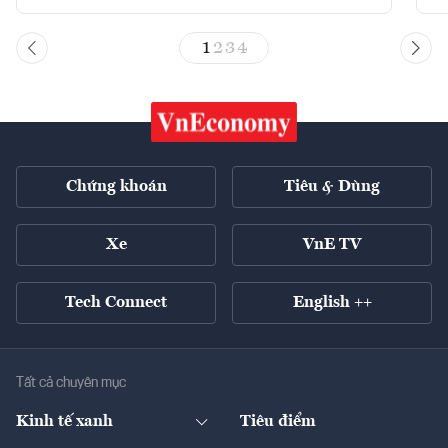
1
2
3
4
Chứng khoán
Tiêu & Dùng
Xe
VnE TV
Tech Connect
English ++
Tất cả chuyên mục
Kinh tế xanh
Tiêu điểm