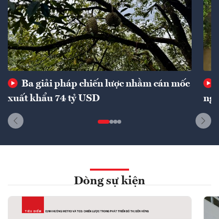
Ba giải pháp chiến lược nhằm cán mốc
xuất khẩu 74 tỷ USD
ngu
Dòng sự kiện