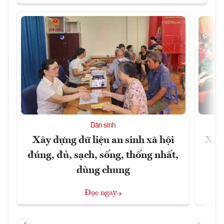
Dân sinh
Xây dựng dữ liệu an sinh xã hội
Xây
đúng, đủ, sạch, sống, thống nhất,
dùng chung
Đọc ngay