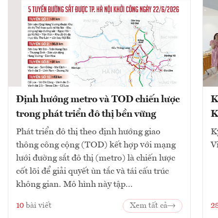
Định hướng metro và TOD chiến lược
K
trong phát triển đô thị bền vững
K
Phát triển đô thị theo định hướng giao
K
thông công cộng (TOD) kết hợp với mạng
V
lưới đường sắt đô thị (metro) là chiến lược
cốt lõi để giải quyết ùn tắc và tái cấu trúc
không gian. Mô hình này tập...
10
bài viết
Xem tất cả
2