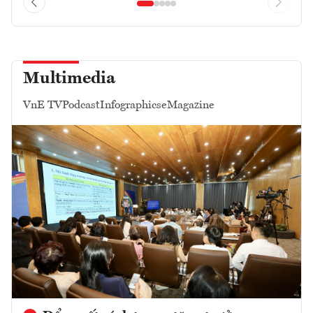
Multimedia
VnE TV
Podcast
Infographics
eMagazine