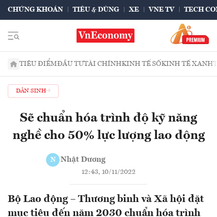
CHỨNG KHOÁN
TIÊU & DÙNG
XE
VNE TV
TECH CO
TIÊU ĐIỂM
ĐẦU TƯ
TÀI CHÍNH
KINH TẾ SỐ
KINH TẾ XANH
DÂN SINH
Sẽ chuẩn hóa trình độ kỹ năng
nghề cho 50% lực lượng lao động
Nhật Dương
N
12:43, 10/11/2022
Bộ Lao động – Thương binh và Xã hội đặt
mục tiêu đến năm 2030 chuẩn hóa trình