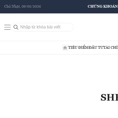
Chủ Nhật, 09/08/2026
CHỨNG KHOÁN
TIÊU ĐIỂM
ĐẦU TƯ
TÀI CH
SHB