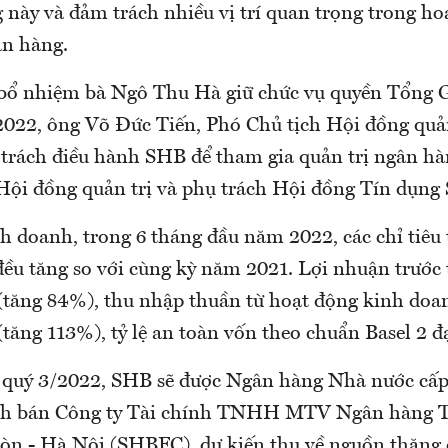
 này và đảm trách nhiều vị trí quan trọng trong ho
ân hàng.
 bổ nhiệm bà Ngô Thu Hà giữ chức vụ quyền Tổng 
2022, ông Võ Đức Tiến, Phó Chủ tịch Hội đồng quản 
trách điều hành SHB để tham gia quản trị ngân hàn
Hội đồng quản trị và phụ trách Hội đồng Tín dụn
h doanh, trong 6 tháng đầu năm 2022, các chỉ tiêu 
ều tăng so với cùng kỳ năm 2021. Lợi nhuận trước 
 (tăng 84%), thu nhập thuần từ hoạt động kinh doa
(tăng 113%), tỷ lệ an toàn vốn theo chuẩn Basel 2 đ
 quý 3/2022, SHB sẽ được Ngân hàng Nhà nước cấp
ịch bán Công ty Tài chính TNHH MTV Ngân hàng 
òn - Hà Nội (SHBFC), dự kiến thu về nguồn thặng