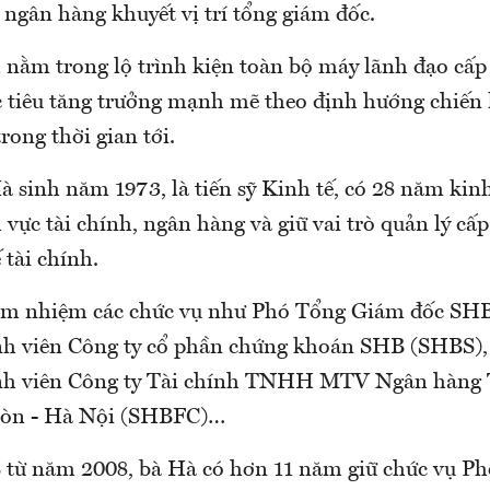
 ngân hàng khuyết vị trí tổng giám đốc.
 nằm trong lộ trình kiện toàn bộ máy lãnh đạo cấ
 tiêu tăng trưởng mạnh mẽ theo định hướng chiến l
rong thời gian tới.
 sinh năm 1973, là tiến sỹ Kinh tế, có 28 năm ki
h vực tài chính, ngân hàng và giữ vai trò quản lý cấp 
 tài chính.
ảm nhiệm các chức vụ như Phó Tổng Giám đốc SHB
h viên Công ty cổ phần chứng khoán SHB (SHBS),
nh viên Công ty Tài chính TNHH MTV Ngân hàng
Gòn - Hà Nội (SHBFC)…
từ năm 2008, bà Hà có hơn 11 năm giữ chức vụ P