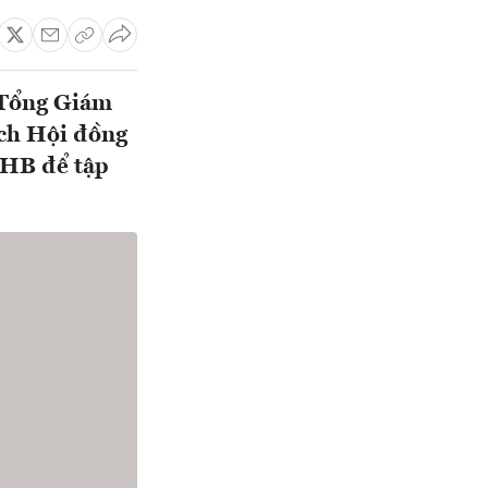
 Tổng Giám
ịch Hội đồng
SHB để tập