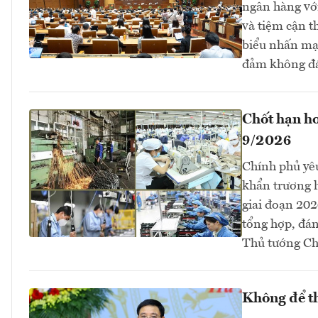
ngân hàng với
và tiệm cận t
biểu nhấn mạn
đảm không đá
Chốt hạn ho
9/2026
Chính phủ yê
khẩn trương h
giai đoạn 202
tổng hợp, đán
Thủ tướng Ch
Không để th