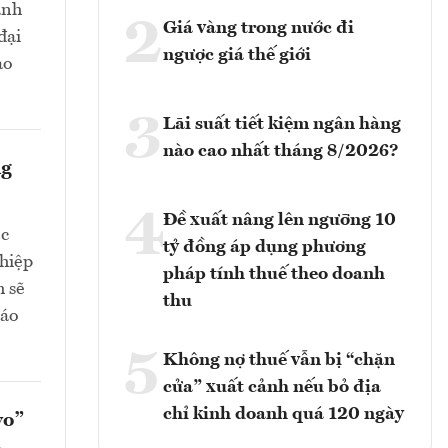
ành
2
Giá vàng trong nước đi
đại
ngược giá thế giới
ảo
3
Lãi suất tiết kiệm ngân hàng
nào cao nhất tháng 8/2026?
ng
4
Đề xuất nâng lên ngưỡng 10
ớc
tỷ đồng áp dụng phương
ghiệp
pháp tính thuế theo doanh
h sẽ
thu
cáo
5
Không nợ thuế vẫn bị “chặn
cửa” xuất cảnh nếu bỏ địa
chỉ kinh doanh quá 120 ngày
vo”