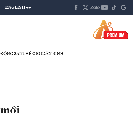
ENGLISH ++
 ĐỘNG SẢN
THẾ GIỚI
DÂN SINH
 mới