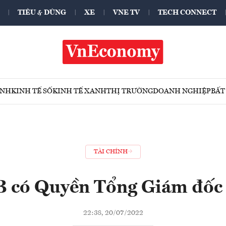
TIÊU & DÙNG
XE
VNE TV
TECH CONNECT
ÍNH
KINH TẾ SỐ
KINH TẾ XANH
THỊ TRƯỜNG
DOANH NGHIỆP
BẤT
TÀI CHÍNH
 có Quyền Tổng Giám đốc
22:38, 20/07/2022