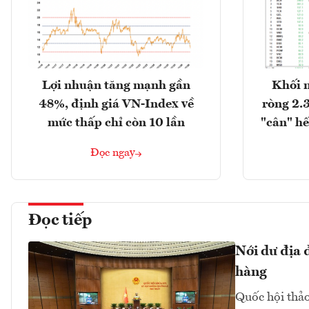
Lợi nhuận tăng mạnh gần
Khối 
48%, định giá VN-Index về
ròng 2.
mức thấp chỉ còn 10 lần
"cân" hế
Đọc ngay
Đọc tiếp
Nới dư địa 
hàng
Quốc hội thảo 