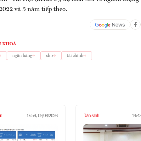
2022 và 3 năm tiếp theo.
Ừ KHOÁ
ngân hàng
shb
tài chính
n
Dân sinh
17:59, 09/08/2026
14:4