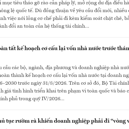
 mục tiêu tháo gỡ rào cản pháp lý, mở rộng dư địa điều h
hông lệ quốc tế. Dù đồng thuận về yêu cầu đổi mới, nhiều 
h việc nới lỏng cơ chế phải đi kèm kiểm soát chặt chẽ, b
nh đổi an toàn của hệ thống tài chính…
àn tất kế hoạch cơ cấu lại vốn nhà nước trước thá
u cầu các bộ, ngành, địa phương và doanh nghiệp nhà nư
oàn thành kế hoạch cơ cấu lại vốn nhà nước tại doanh n
6–2030 trước ngày 31/8/2026. Trên cơ sở đó, Bộ Tài chín
h giá tình hình triển khai trên phạm vi toàn quốc và báo 
ính phủ trong quý IV/2026...
ủ tục rườm rà khiến doanh nghiệp phải đi “vòng 