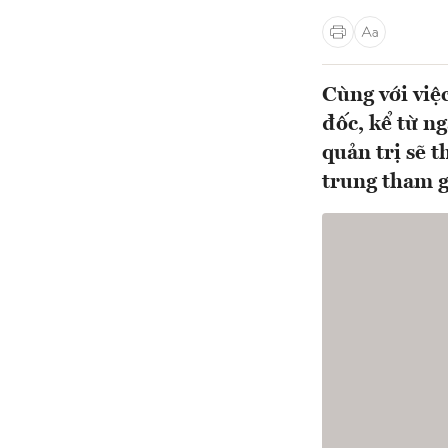
Cùng với vi
đốc, kể từ n
quản trị sẽ 
trung tham g