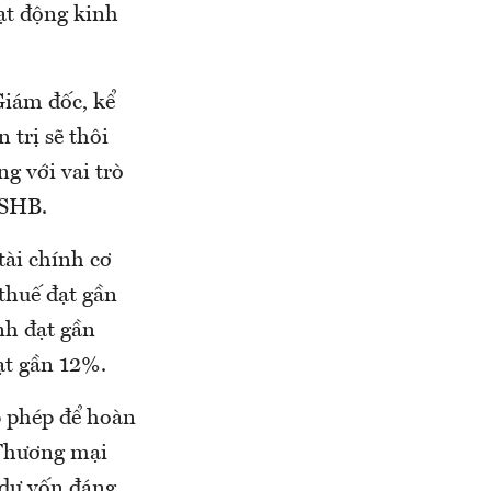
ạt động kinh
Giám đốc, kể
trị sẽ thôi
g với vai trò
g SHB.
tài chính cơ
thuế đạt gần
nh đạt gần
ạt gần 12%.
 phép để hoàn
Thương mại
 dư vốn đáng