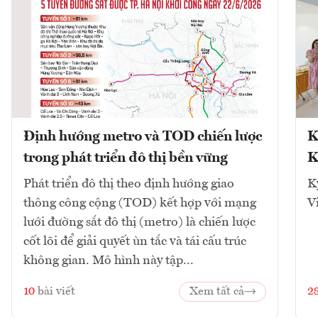
Định hướng metro và TOD chiến lược
K
trong phát triển đô thị bền vững
K
Phát triển đô thị theo định hướng giao
K
thông công cộng (TOD) kết hợp với mạng
V
lưới đường sắt đô thị (metro) là chiến lược
cốt lõi để giải quyết ùn tắc và tái cấu trúc
không gian. Mô hình này tập...
10
bài viết
Xem tất cả
2