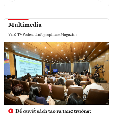
Multimedia
VnE TV
Podcast
Infographics
eMagazine
Để quyết sách tạo ra tăng trưởng: