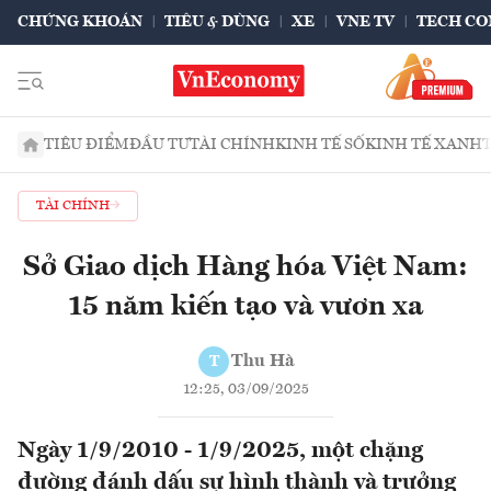
CHỨNG KHOÁN
TIÊU & DÙNG
XE
VNE TV
TECH CO
TIÊU ĐIỂM
ĐẦU TƯ
TÀI CHÍNH
KINH TẾ SỐ
KINH TẾ XANH
TÀI CHÍNH
Sở Giao dịch Hàng hóa Việt Nam:
15 năm kiến tạo và vươn xa
Thu Hà
T
12:25, 03/09/2025
Ngày 1/9/2010 - 1/9/2025, một chặng
đường đánh dấu sự hình thành và trưởng