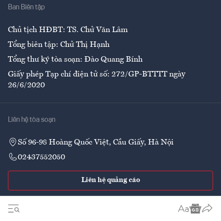
Ban Biên tập
Ẩm thực
Chủ tịch HĐBT: TS. Chử Văn Lâm
Tổng biên tập: Chử Thị Hạnh
Tổng thư ký tòa soạn: Đào Quang Bính
Giấy phép Tạp chí điện tử số: 272/GP-BTTTT ngày
26/6/2020
Liên hệ tòa soạn
Số 96-98 Hoàng Quốc Việt, Cầu Giấy, Hà Nội
02437552050
Liên hệ quảng cáo
Theo dõi VnEconomy