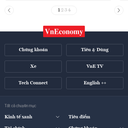
1
2
3
4
Chứng khoán
Tiêu & Dùng
Xe
VnE TV
Tech Connect
English ++
Tất cả chuyên mục
Kinh tế xanh
Tiêu điểm
Chuyển động xanh