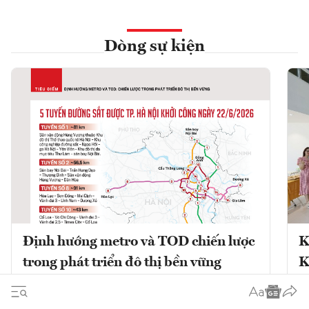
Dòng sự kiện
Định hướng metro và TOD chiến lược
K
trong phát triển đô thị bền vững
K
Phát triển đô thị theo định hướng giao
K
thông công cộng (TOD) kết hợp với mạng
V