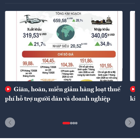
Giãn, hoãn, miễn giảm hàng loạt thuế
phí hỗ trợ người dân và doanh nghiệp
kin