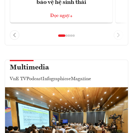
bảo vệ hệ sinh thái
Đọc ngay
Multimedia
VnE TV
Podcast
Infographics
eMagazine