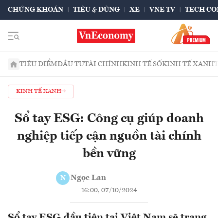
CHỨNG KHOÁN
TIÊU & DÙNG
XE
VNE TV
TECH CO
TIÊU ĐIỂM
ĐẦU TƯ
TÀI CHÍNH
KINH TẾ SỐ
KINH TẾ XANH
KINH TẾ XANH
Sổ tay ESG: Công cụ giúp doanh
nghiệp tiếp cận nguồn tài chính
bền vững
Ngọc Lan
N
16:00, 07/10/2024
Sổ tay ESG đầu tiên tại Việt Nam sẽ trang