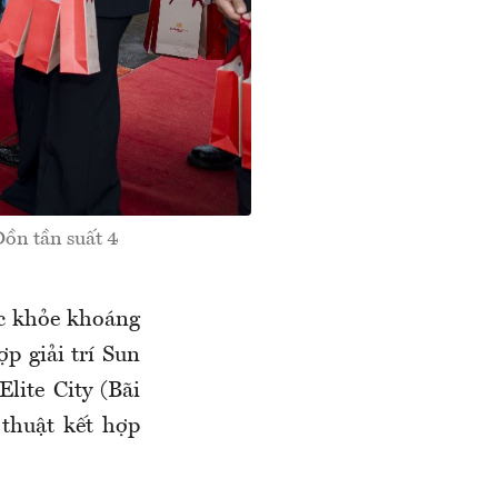
ồn tần suất 4
ức khỏe khoáng
p giải trí Sun
lite City (Bãi
thuật kết hợp