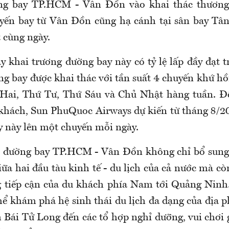
ng bay TP.HCM - Vân Đồn vào khai thác thương
uyến bay từ Vân Đồn cũng hạ cánh tại sân bay Tâ
 cùng ngày.
y khai trương đường bay này có tỷ lệ lấp đầy đạt 
ng bay được khai thác với tần suất 4 chuyến khứ hồ
 Hai, Thứ Tư, Thứ Sáu và Chủ Nhật hàng tuần. Đ
khách, Sun PhuQuoc Airways dự kiến từ tháng 8/20
y này lên một chuyến mỗi ngày.
ác đường bay TP.HCM - Vân Đồn không chỉ bổ sung
giữa hai đầu tàu kinh tế - du lịch của cả nước mà c
g tiếp cận của du khách phía Nam tới Quảng Ninh
hể khám phá hệ sinh thái du lịch đa dạng của địa p
Bái Tử Long đến các tổ hợp nghỉ dưỡng, vui chơi g