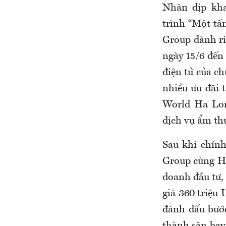
Nhân dịp kha
trình “Một tấ
Group dành r
ngày 15/6 đến 
điện tử của c
nhiều ưu đãi 
World Ha Lon
dịch vụ ẩm th
Sau khi chín
Group cùng HA
doanh đầu tư, 
giá 360 triệu
đánh dấu bướ