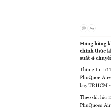
Hãng hàng k
chính thức 
suất 4 chuy
Thông tin từ 
PhuQuoc Airw
bay TP.HCM - 
Theo đó, lúc 
PhuQuocs Air