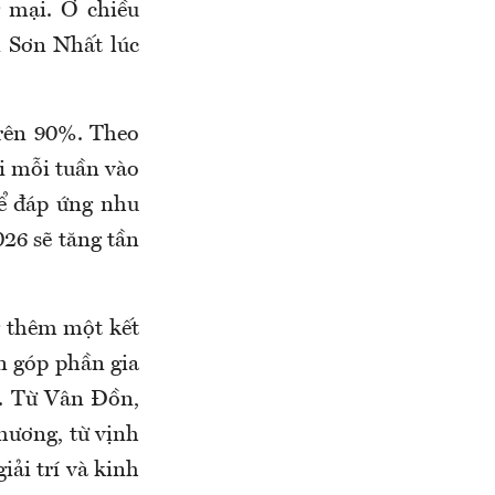
 mại. Ở chiều
n Sơn Nhất lúc
trên 90%. Theo
i mỗi tuần vào
ể đáp ứng nhu
26 sẽ tăng tần
 thêm một kết
òn góp phần gia
. Từ Vân Đồn,
hương, từ vịnh
iải trí và kinh