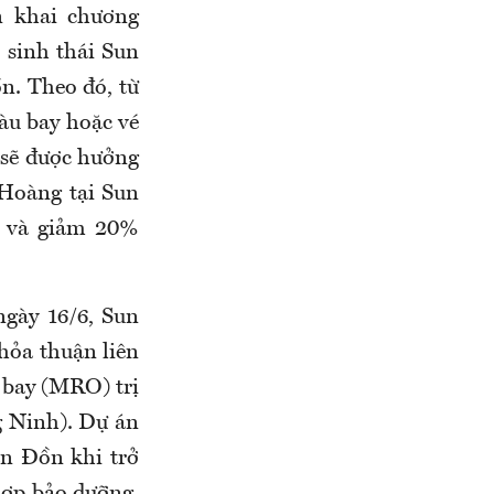
n khai chương
 sinh thái Sun
. Theo đó, từ
tàu bay hoặc vé
 sẽ được hưởng
 Hoàng tại Sun
g và giảm 20%
gày 16/6, Sun
hỏa thuận liên
u bay (MRO) trị
g Ninh). Dự án
n Đồn khi trở