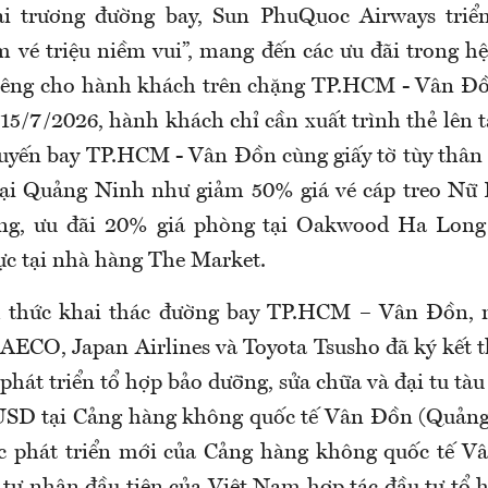
i trương đường bay, Sun PhuQuoc Airways triể
m vé triệu niềm vui”, mang đến các ưu đãi trong hệ
iêng cho hành khách trên chặng TP.HCM - Vân Đồn
15/7/2026, hành khách chỉ cần xuất trình thẻ lên 
huyến bay TP.HCM - Vân Đồn cùng giấy tờ tùy thân
tại Quảng Ninh như giảm 50% giá vé cáp treo Nữ
g, ưu đãi 20% giá phòng tại Oakwood Ha Lon
ực tại nhà hàng The Market.
h thức khai thác đường bay TP.HCM – Vân Đồn, n
ECO, Japan Airlines và Toyota Tsusho đã ký kết t
phát triển tổ hợp bảo dưỡng, sửa chữa và đại tu tà
 USD tại Cảng hàng không quốc tế Vân Đồn (Quản
c phát triển mới của Cảng hàng không quốc tế Vâ