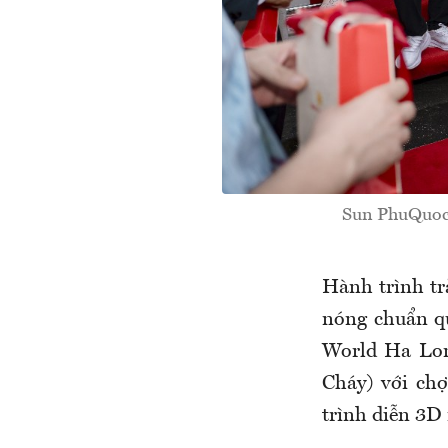
Sun PhuQuoc 
Hành trình tr
nóng chuẩn qu
World Ha Long
Cháy) với ch
trình diễn 3D