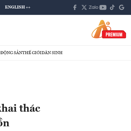
ENGLISH ++
 ĐỘNG SẢN
THẾ GIỚI
DÂN SINH
hai thác
ồn