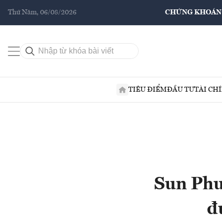
Thứ Năm, 06/08/2026
CHỨNG KHOÁN
TIÊU ĐIỂM
ĐẦU TƯ
TÀI CH
Sun Phu
đ