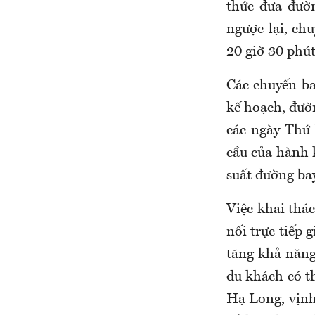
thức đưa đườ
ngược lại, ch
20 giờ 30 phút
Các chuyến ba
kế hoạch, đườ
các ngày Thứ
cầu của hành 
suất đường ba
Việc khai th
nối trực tiếp 
tăng khả năn
du khách có t
Hạ Long, vịnh 