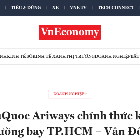
TIÊU & DÙNG
XE
VNE TV
TECH CONNECT
ÍNH
KINH TẾ SỐ
KINH TẾ XANH
THỊ TRƯỜNG
DOANH NGHIỆP
BẤT
DOANH NGHIỆP
Quoc Ariways chính thức k
ường bay TP.HCM – Vân Đ