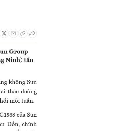
Sun Group
g Ninh) tần
hàng không Sun
ai thác đường
hồi mỗi tuần.
9G1568 của Sun
ân Đồn, chính