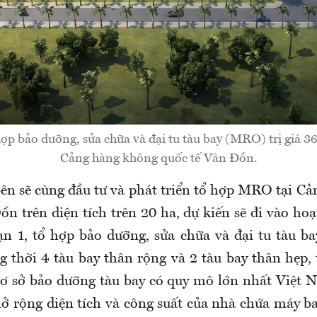
ợp bảo dưỡng, sửa chữa và đại tu tàu bay (MRO) trị giá 36
Cảng hàng không quốc tế Vân Đồn.
bên sẽ cùng đầu tư và phát triển tổ hợp MRO tại C
ồn trên diện tích trên 20 ha, dự kiến sẽ đi vào ho
ạn 1, tổ hợp bảo dưỡng, sửa chữa và đại tu tàu b
g thời 4 tàu bay thân rộng và 2 tàu bay thân hẹp,
ơ sở bảo dưỡng tàu bay có quy mô lớn nhất Việt 
mở rộng diện tích và công suất của nhà chứa máy b