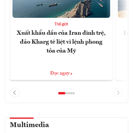
Thế giới
Xuất khẩu dầu của Iran đình trệ,
Ira
đảo Kharg tê liệt vì lệnh phong
tỏa của Mỹ
Đọc ngay
Multimedia