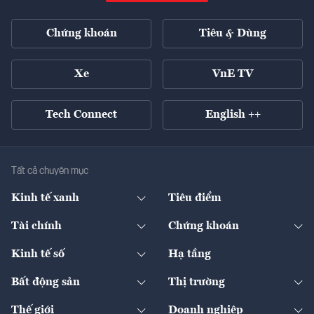
Chứng khoán
Tiêu & Dùng
Xe
VnE TV
Tech Connect
English ++
Tất cả chuyên mục
Kinh tế xanh
Tiêu điểm
Chuyển động xanh
Tài chính
Chứng khoán
Pháp lý
Ngân hàng
Doanh nghiệp niêm yết
Kinh tế số
Hạ tầng
Thương hiệu xanh
Thị trường vốn
Thị trường
Sản phẩm - Thị trường
Bất động sản
Thị trường
Diễn đàn
Thuế
Đầu tư
Tài sản số
Chính sách
Xuất nhập khẩu
Thế giới
Doanh nghiệp