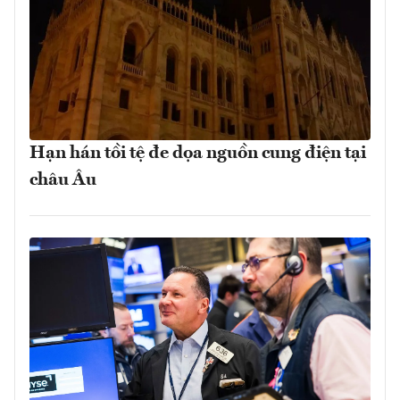
Hạn hán tồi tệ đe dọa nguồn cung điện tại
châu Âu