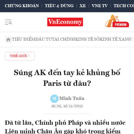
CHỨNG KHOÁN
TIÊU & DÙNG
XE
VNE TV
TECH CO
TIÊU ĐIỂM
ĐẦU TƯ
TÀI CHÍNH
KINH TẾ SỐ
KINH TẾ XANH
THẾ GIỚI
Súng AK đến tay kẻ khủng bố
Paris từ đâu?
Minh Tuấn
M
16:26, 16/11/2015
Đã từ lâu, Chính phủ Pháp và nhiều nước
Liên minh Châu Âu gặp khó trong kiểm