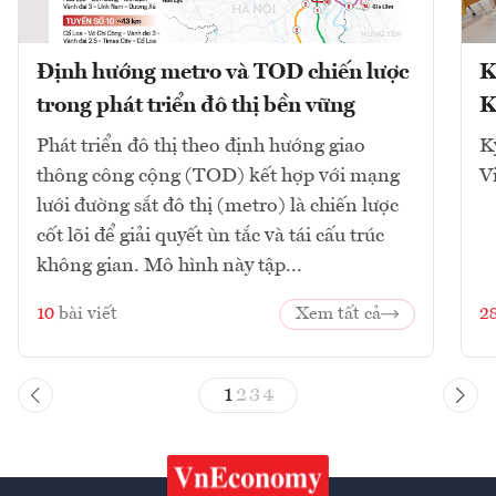
Định hướng metro và TOD chiến lược
K
trong phát triển đô thị bền vững
K
Phát triển đô thị theo định hướng giao
K
thông công cộng (TOD) kết hợp với mạng
V
lưới đường sắt đô thị (metro) là chiến lược
cốt lõi để giải quyết ùn tắc và tái cấu trúc
không gian. Mô hình này tập...
10
bài viết
Xem tất cả
2
1
2
3
4