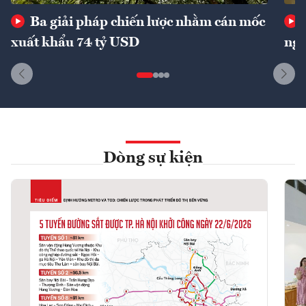
Ba giải pháp chiến lược nhằm cán mốc
xuất khẩu 74 tỷ USD
ngu
Dòng sự kiện