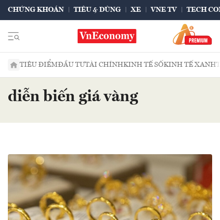
CHỨNG KHOÁN
TIÊU & DÙNG
XE
VNE TV
TECH CO
TIÊU ĐIỂM
ĐẦU TƯ
TÀI CHÍNH
KINH TẾ SỐ
KINH TẾ XANH
diễn biến giá vàng