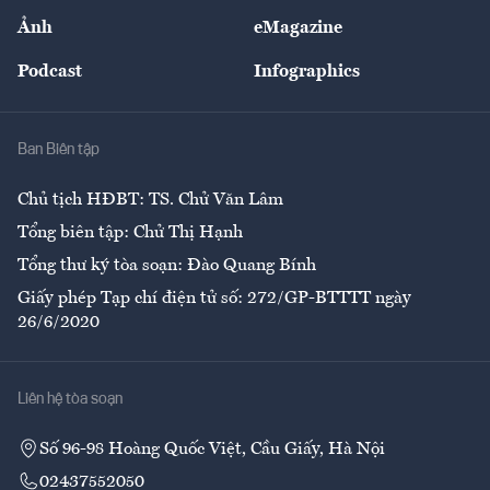
Sự kiện
Nhân lực
Ảnh
eMagazine
Đẹp +
An sinh
Podcast
Infographics
Giải trí
Y tế
Nhà
Ban Biên tập
Ẩm thực
Chủ tịch HĐBT: TS. Chử Văn Lâm
Tổng biên tập: Chử Thị Hạnh
Tổng thư ký tòa soạn: Đào Quang Bính
Giấy phép Tạp chí điện tử số: 272/GP-BTTTT ngày
26/6/2020
Liên hệ tòa soạn
Số 96-98 Hoàng Quốc Việt, Cầu Giấy, Hà Nội
02437552050