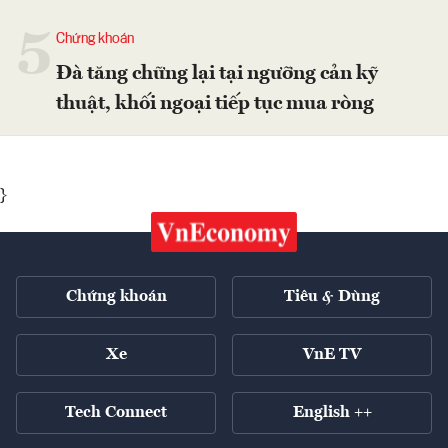
5
Chứng khoán
Đà tăng chững lại tại ngưỡng cản kỹ
thuật, khối ngoại tiếp tục mua ròng
}
Chứng khoán
Tiêu & Dùng
Xe
VnE TV
Tech Connect
English ++