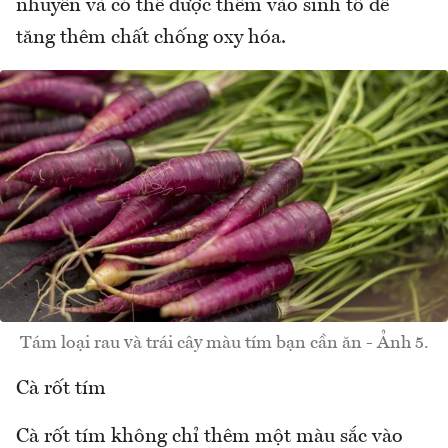
nhuyễn và có thể được thêm vào sinh tố để
tăng thêm chất chống oxy hóa.
Tám loại rau và trái cây màu tím bạn cần ăn - Ảnh 5.
Cà rốt tím
Cà rốt tím không chỉ thêm một màu sắc vào