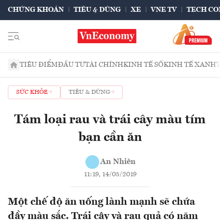
CHỨNG KHOÁN
TIÊU & DÙNG
XE
VNE TV
TECH CO
TIÊU ĐIỂM
ĐẦU TƯ
TÀI CHÍNH
KINH TẾ SỐ
KINH TẾ XANH
SỨC KHỎE
TIÊU & DÙNG
Tám loại rau và trái cây màu tím
bạn cần ăn
An Nhiên
11:19, 14/05/2019
Một chế độ ăn uống lành mạnh sẽ chứa
đầy màu sắc. Trái cây và rau quả có năm