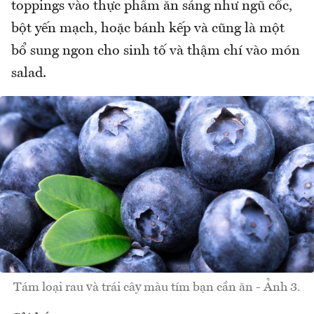
toppings vào thực phẩm ăn sáng như ngũ cốc,
bột yến mạch, hoặc bánh kếp và cũng là một
bổ sung ngon cho sinh tố và thậm chí vào món
salad.
Tám loại rau và trái cây màu tím bạn cần ăn - Ảnh 3.