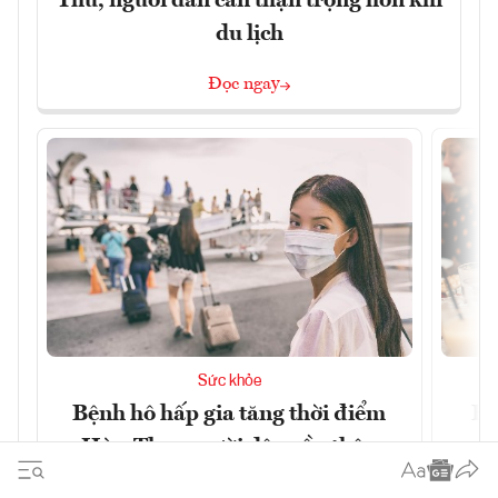
Thu, người dân cần thận trọng hơn khi
du lịch
Đọc ngay
Sức khỏe
Bệnh hô hấp gia tăng thời điểm
Bí
Hè – Thu, người dân cần thận
đa
trọng hơn khi du lịch