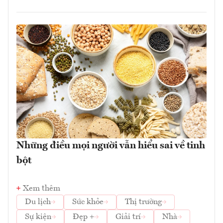
Những điều mọi người vẫn hiểu sai về tinh
bột
Xem thêm
Du lịch
Sức khỏe
Thị trường
Sự kiện
Đẹp +
Giải trí
Nhà