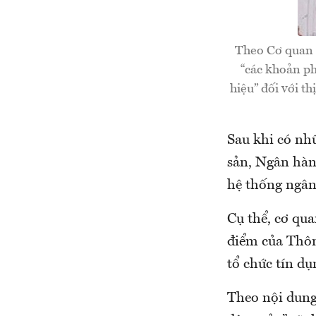
Theo Cơ quan T
“các khoản ph
hiệu” đối với t
Sau khi có nhữ
sản, Ngân hàn
hệ thống ngân
Cụ thể, cơ qua
điểm của Thông
tổ chức tín d
Theo nội dung 