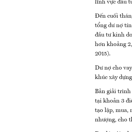
lĩnh vực đầu t
Đến cuối thán
tổng dư nợ tín
đầu tư kinh d
hơn khoảng 2,
2015).
Dư nợ cho vay
khúc xây dựng
Bản giải trình
tại khoản 3 đi
tạo lập, mua,
nhượng, cho th