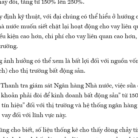
hay đổi, tăng từ 150% lên 250%.
 định kỹ thuật, với đại chúng có thể hiểu ở hướng 
 nước muốn siết chặt lại hoạt động cho vay liên 
ều kiện cao hơn, chi phí cho vay liên quan cao hơn,
trường.
 ảnh hưởng có thể xem là bất lợi đối với nguồn vố
ch) cho thị trường bất động sản.
Thanh tra giám sát Ngân hàng Nhà nước, việc sửa đ
ác khoản phải đòi để kinh doanh bất động sản” từ 1
 tín hiệu” đối với thị trường và hệ thống ngân hà
 vay đối với lĩnh vực này.
ng cho biết, số liệu thống kê cho thấy dòng chảy t