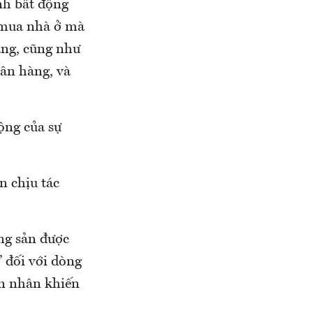
anh bất động
 mua nhà ở mà
àng, cũng như
ân hàng, và
ộng của sự
n chịu tác
ộng sản được
 đối với dòng
ên nhân khiến