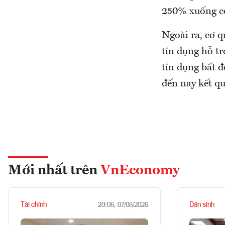
250% xuống c
Ngoài ra, cơ q
tín dụng hỗ tr
tín dụng bất đ
đến nay kết q
Mới nhất trên
VnEconomy
Tài chính
Dân sinh
20:06, 07/08/2026