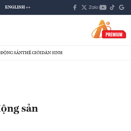
ENGLISH ++
 ĐỘNG SẢN
THẾ GIỚI
DÂN SINH
động sản