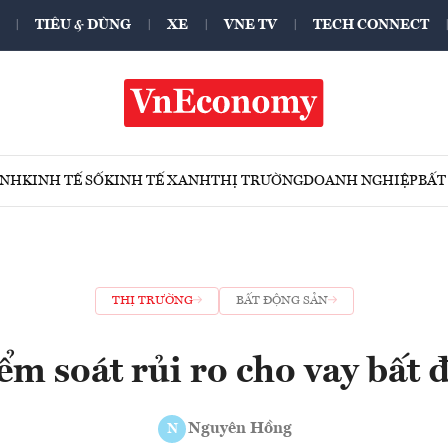
TIÊU & DÙNG
XE
VNE TV
TECH CONNECT
ÍNH
KINH TẾ SỐ
KINH TẾ XANH
THỊ TRƯỜNG
DOANH NGHIỆP
BẤT
THỊ TRƯỜNG
BẤT ĐỘNG SẢN
ểm soát rủi ro cho vay bất 
Nguyên Hồng
N