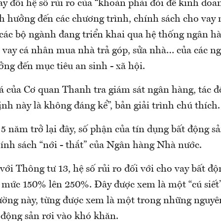
ay đổi hệ số rủi ro của “khoản phải đòi để kinh do
h hưởng đến các chương trình, chính sách cho vay
các bộ ngành đang triển khai qua hệ thống ngân h
 vay cá nhân mua nhà trả góp, sửa nhà… của các ng
ng đến mục tiêu an sinh - xã hội.
á của Cơ quan Thanh tra giám sát ngân hàng, tác đ
ịnh này là không đáng kể”, bản giải trình chú thích.
 năm trở lại đây, số phận của tín dụng bất động sả
hính sách “nới - thắt” của Ngân hàng Nhà nước.
ới Thông tư 13, hệ số rủi ro đối với cho vay bất đ
mức 150% lên 250%. Đây được xem là một “cú siết”
rường này, từng được xem là một trong những nguy
 động sản rơi vào khó khăn.