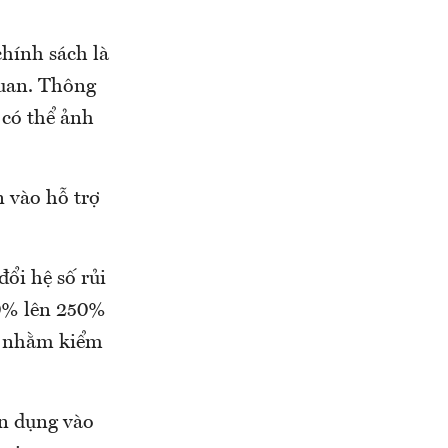
chính sách là
quan. Thông
 có thể ảnh
n vào hỗ trợ
ổi hệ số rủi
50% lên 250%
ng nhằm kiểm
ín dụng vào