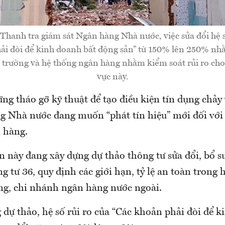
hanh tra giám sát Ngân hàng Nhà nước, việc sửa đổi hệ số
ải đòi để kinh doanh bất động sản” từ 150% lên 250% nhằ
hị trường và hệ thống ngân hàng nhằm kiểm soát rủi ro cho 
vực này.
ng tháo gỡ kỹ thuật để tạo điều kiện tín dụng chảy
g Nhà nước đang muốn “phát tín hiệu” mới đối với 
 hàng.
n này đang xây dựng dự thảo thông tư sửa đổi, bổ 
 tư 36, quy định các giới hạn, tỷ lệ an toàn trong 
ụng, chi nhánh ngân hàng nước ngoài.
dự thảo, hệ số rủi ro của “Các khoản phải đòi để 