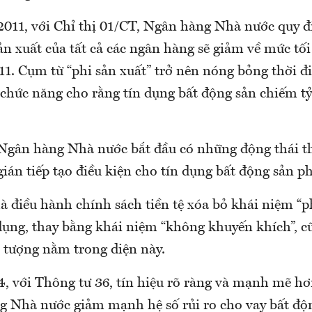
2011, với Chỉ thị 01/CT, Ngân hàng Nhà nước quy đ
ản xuất của tất cả các ngân hàng sẽ giảm về mức tối
11. Cụm từ “phi sản xuất” trở nên nóng bỏng thời đ
chức năng cho rằng tín dụng bất động sản chiếm tỷ 
 Ngân hàng Nhà nước bắt đầu có những động thái th
gián tiếp tạo điều kiện cho tín dụng bất động sản ph
 điều hành chính sách tiền tệ xóa bỏ khái niệm “p
 dụng, thay bằng khái niệm “không khuyến khích”, c
i tượng nằm trong diện này.
, với Thông tư 36, tín hiệu rõ ràng và mạnh mẽ hơ
g Nhà nước giảm mạnh hệ số rủi ro cho vay bất độn