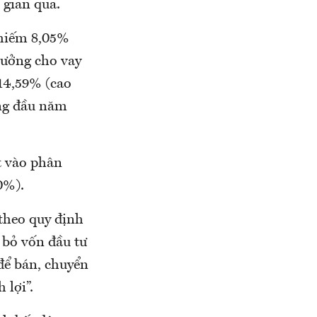
 gian qua.
chiếm 8,05%
rưởng cho vay
14,59% (cao
áng đầu năm
t vào phân
0%).
 theo quy định
 bỏ vốn đầu tư
để bán, chuyển
 lợi”.