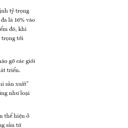
ịnh tỷ trọng
 đa là 16% vào
iểm đó, khi
trọng tới
áo gỡ các giới
át triển.
hi sản xuất”
ũng như loại
n thể hiện ở
g sản từ