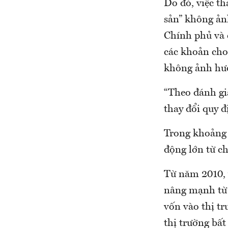
Do đó, việc th
sản” không ản
Chính phủ và 
các khoản cho
không ảnh hưở
“Theo đánh gi
thay đổi quy đ
Trong khoảng 5
động lớn từ c
Từ năm 2010, v
nâng mạnh từ 
vốn vào thị t
thị trường bất