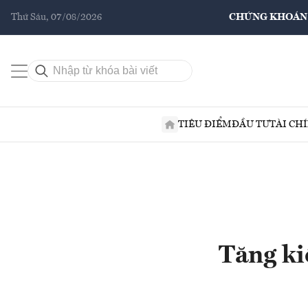
Thứ Sáu, 07/08/2026
CHỨNG KHOÁN
TIÊU ĐIỂM
ĐẦU TƯ
TÀI CH
Tăng ki