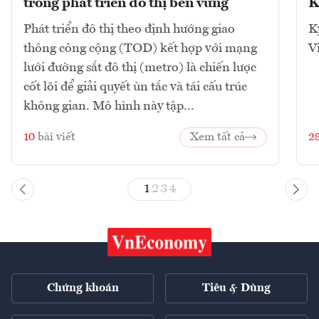
trong phát triển đô thị bền vững
K
Phát triển đô thị theo định hướng giao
K
thông công cộng (TOD) kết hợp với mạng
V
lưới đường sắt đô thị (metro) là chiến lược
cốt lõi để giải quyết ùn tắc và tái cấu trúc
không gian. Mô hình này tập...
10
bài viết
Xem tất cả
2
1
2
3
4
Chứng khoán
Tiêu & Dùng