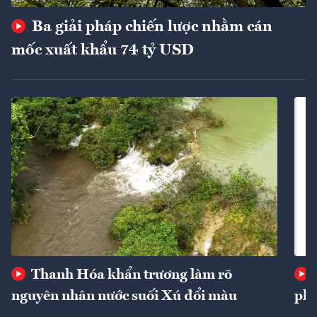
Ba giải pháp chiến lược nhằm cán
mốc xuất khẩu 74 tỷ USD
Thanh Hóa khẩn trương làm rõ
nguyên nhân nước suối Xú đổi màu
phí