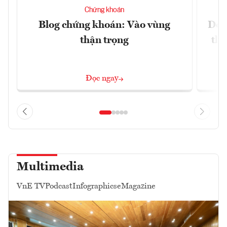
Chứng khoán
Blog chứng khoán: Vào vùng
Dòn
thận trọng
thị
Đọc ngay
Multimedia
VnE TV
Podcast
Infographics
eMagazine