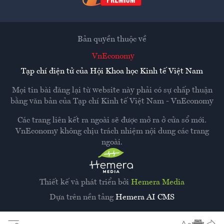
Bản quyền thuộc về
VnEconomy
Tạp chí điện tử của Hội Khoa học Kinh tế Việt Nam
Mọi tin bài đăng lại từ website này phải có sự chấp thuận
bằng văn bản của
Tạp chí Kinh tế Việt Nam - VnEconomy
Các trang liên kết ra ngoài sẽ được mở ra ở cửa sổ mới.
VnEconomy không chịu trách nhiệm nội dung các trang
ngoài.
Thiết kế và phát triển bởi
Hemera Media
Dựa trên nền tảng
Hemera AI CMS