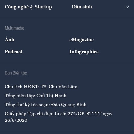
Tạp chí kinh tế Việt Nam
eMagazine
Nhà đầu tư
Du lịch
Công nghệ & Startup
Dân sinh
Tư vấn
Nông sản
Doanh nhân
Tư vấn Tiêu & Dùng
Infographics
Hạ tầng
Sức khỏe
Khung pháp lý
Doanh nghiệp
Địa phương
Thị trường
Bảo hiểm
Multimedia
Sự kiện
Nhân lực
Ảnh
eMagazine
Đẹp +
An sinh
Podcast
Infographics
Giải trí
Y tế
Nhà
Ban Biên tập
Ẩm thực
Chủ tịch HĐBT: TS. Chử Văn Lâm
Tổng biên tập: Chử Thị Hạnh
Tổng thư ký tòa soạn: Đào Quang Bính
Giấy phép Tạp chí điện tử số: 272/GP-BTTTT ngày
26/6/2020