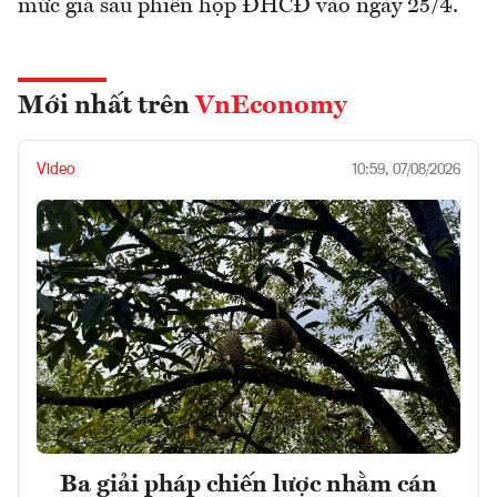
mức giá sau phiên họp ĐHCĐ vào ngày 25/4.
Mới nhất trên
VnEconomy
Video
10:59, 07/08/2026
Ba giải pháp chiến lược nhằm cán