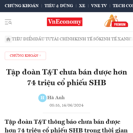
CHỨNG KHOÁN
TIÊU & DÙNG
XE
VNE TV
TECH CO
TIÊU ĐIỂM
ĐẦU TƯ
TÀI CHÍNH
KINH TẾ SỐ
KINH TẾ XANH
CHỨNG KHOÁN
Tập đoàn T&T chưa bán được hơn
74 triệu cổ phiếu SHB
Hà Anh
H
08:55, 14/06/2024
Tập đoàn T&T thông báo chưa bán được
hơn 74 triệu cổ phiếu SHB trong thời gian