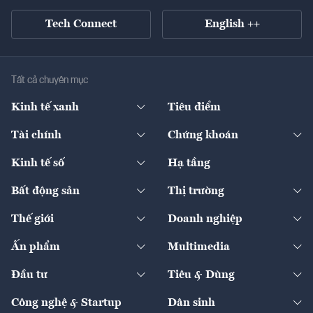
Tech Connect
English ++
Tất cả chuyên mục
Kinh tế xanh
Tiêu điểm
Chuyển động xanh
Tài chính
Chứng khoán
Pháp lý
Ngân hàng
Doanh nghiệp niêm yết
Kinh tế số
Hạ tầng
Thương hiệu xanh
Thị trường vốn
Thị trường
Sản phẩm - Thị trường
Bất động sản
Thị trường
Diễn đàn
Thuế
Đầu tư
Tài sản số
Chính sách
Xuất nhập khẩu
Thế giới
Doanh nghiệp
Bảo hiểm
Quốc tế
Dịch vụ số
Thị trường
Khung pháp lý
Kinh tế
Chuyển động
Ấn phẩm
Multimedia
Khung pháp lý
Start-up
Dự án
Công nghiệp
Chuyển động 24h
Đối thoại
The Guide
Video
Đầu tư
Tiêu & Dùng
Quản trị số
Cafe BĐS
Thị trường
Kinh doanh
Kết nối
Tạp chí kinh tế Việt Nam
eMagazine
Nhà đầu tư
Du lịch
Công nghệ & Startup
Dân sinh
Tư vấn
Nông sản
Doanh nhân