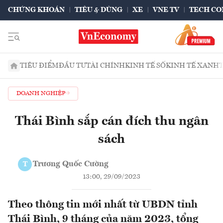
CHỨNG KHOÁN
TIÊU & DÙNG
XE
VNE TV
TECH CO
TIÊU ĐIỂM
ĐẦU TƯ
TÀI CHÍNH
KINH TẾ SỐ
KINH TẾ XANH
DOANH NGHIỆP
Thái Bình sắp cán đích thu ngân
sách
Trương Quốc Cường
T
13:00, 29/09/2023
Theo thông tin mới nhất từ UBDN tỉnh
Thái Bình, 9 tháng của năm 2023, tổng