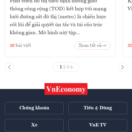
Phát triển đô thị theo định hướng giao
K
thông công cộng (TOD) kết hợp với mạng
V
lưới đường sắt đô thị (metro) là chiến lược
cốt lõi để giải quyết ùn tắc và tái cấu trúc
không gian. Mô hình này tập...
10
bài viết
Xem tất cả
2
1
2
3
4
Chứng khoán
Tiêu & Dùng
Xe
VnE TV