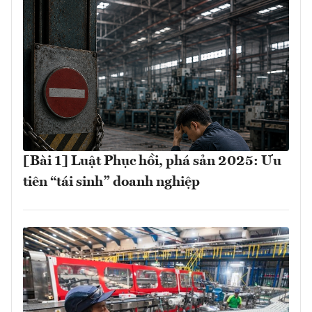
[Bài 1] Luật Phục hồi, phá sản 2025: Ưu
tiên “tái sinh” doanh nghiệp