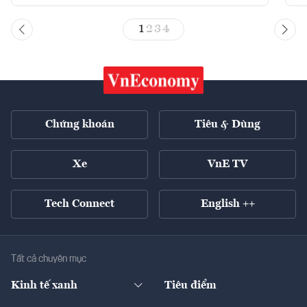
1
2
3
4
Chứng khoán
Tiêu & Dùng
Xe
VnE TV
Tech Connect
English ++
Tất cả chuyên mục
Kinh tế xanh
Tiêu điểm
Chuyển động xanh