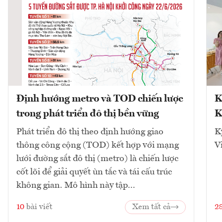
Định hướng metro và TOD chiến lược
K
trong phát triển đô thị bền vững
K
Phát triển đô thị theo định hướng giao
K
thông công cộng (TOD) kết hợp với mạng
V
lưới đường sắt đô thị (metro) là chiến lược
cốt lõi để giải quyết ùn tắc và tái cấu trúc
không gian. Mô hình này tập...
10
bài viết
Xem tất cả
2