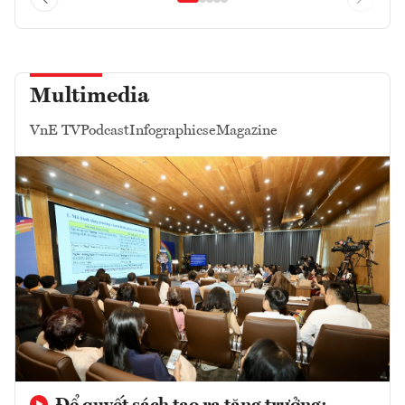
Multimedia
VnE TV
Podcast
Infographics
eMagazine