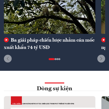
Ba giải pháp chiến lược nhằm cán mốc
xuất khẩu 74 tỷ USD
ngu
Dòng sự kiện