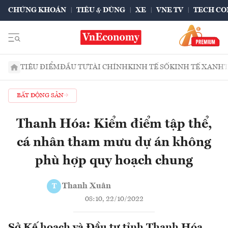
CHỨNG KHOÁN
TIÊU & DÙNG
XE
VNE TV
TECH CO
TIÊU ĐIỂM
ĐẦU TƯ
TÀI CHÍNH
KINH TẾ SỐ
KINH TẾ XANH
BẤT ĐỘNG SẢN
Thanh Hóa: Kiểm điểm tập thể,
cá nhân tham mưu dự án không
phù hợp quy hoạch chung
Thanh Xuân
T
08:10, 22/10/2022
Sở Kế hoạch và Đầu tư tỉnh Thanh Hóa