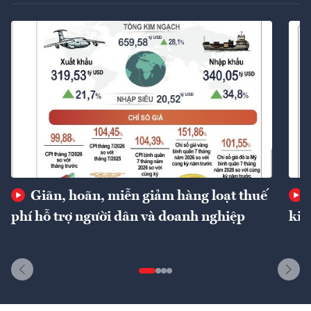
Giãn, hoãn, miễn giảm hàng loạt thuế
phí hỗ trợ người dân và doanh nghiệp
kin