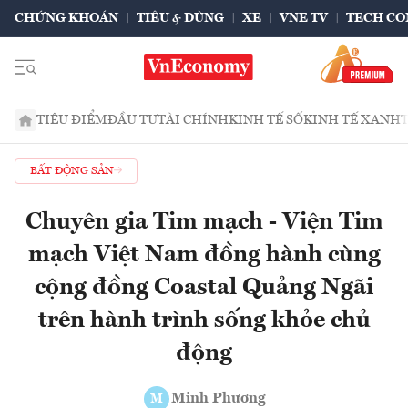
CHỨNG KHOÁN
TIÊU & DÙNG
XE
VNE TV
TECH CO
TIÊU ĐIỂM
ĐẦU TƯ
TÀI CHÍNH
KINH TẾ SỐ
KINH TẾ XANH
BẤT ĐỘNG SẢN
Chuyên gia Tim mạch - Viện Tim
mạch Việt Nam đồng hành cùng
cộng đồng Coastal Quảng Ngãi
trên hành trình sống khỏe chủ
động
Minh Phương
M