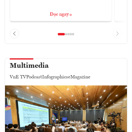
Đọc ngay
Multimedia
VnE TV
Podcast
Infographics
eMagazine