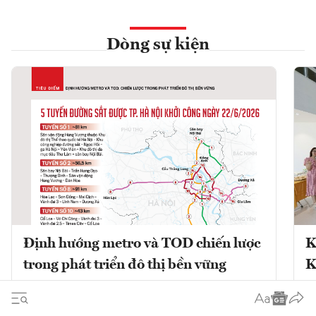
Dòng sự kiện
Định hướng metro và TOD chiến lược
K
trong phát triển đô thị bền vững
K
Phát triển đô thị theo định hướng giao
K
thông công cộng (TOD) kết hợp với mạng
V