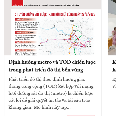
Định hướng metro và TOD chiến lược
K
trong phát triển đô thị bền vững
K
Phát triển đô thị theo định hướng giao
K
thông công cộng (TOD) kết hợp với mạng
V
lưới đường sắt đô thị (metro) là chiến lược
cốt lõi để giải quyết ùn tắc và tái cấu trúc
không gian. Mô hình này tập...