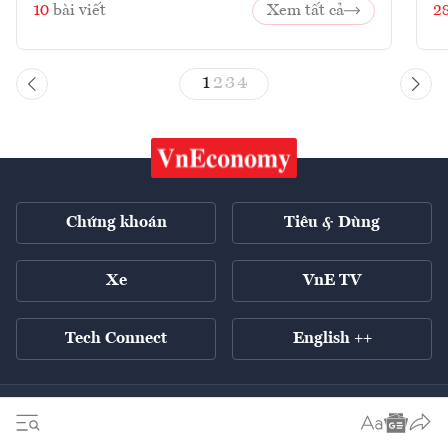
10
bài viết
Xem tất cả
2
1
2
3
4
Chứng khoán
Tiêu & Dùng
Xe
VnE TV
Tech Connect
English ++
Tất cả chuyên mục