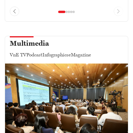
Multimedia
VnE TV
Podcast
Infographics
eMagazine