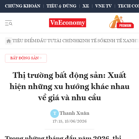
CHỨNG KHOÁN
TIÊU & DÙNG
XE
VNE TV
TECH CO
TIÊU ĐIỂM
ĐẦU TƯ
TÀI CHÍNH
KINH TẾ SỐ
KINH TẾ XANH
BẤT ĐỘNG SẢN
Thị trường bất động sản: Xuất
hiện những xu hướng khác nhau
về giá và nhu cầu
Thanh Xuân
T
17:15, 18/06/2026
Trong những tháng đầu năm 2026, thị