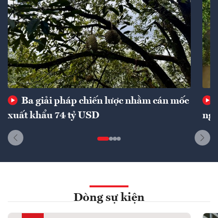
Ba giải pháp chiến lược nhằm cán mốc
xuất khẩu 74 tỷ USD
ngu
Dòng sự kiện