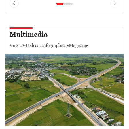
Multimedia
VnE TV
Podcast
Infographics
eMagazine