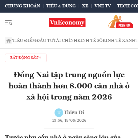
CHỨNG KHOÁN
TIÊU & DÙNG
XE
VNE TV
TECH CO
TIÊU ĐIỂM
ĐẦU TƯ
TÀI CHÍNH
KINH TẾ SỐ
KINH TẾ XANH
BẤT ĐỘNG SẢN
Đồng Nai tập trung nguồn lực
hoàn thành hơn 8.000 căn nhà ở
xã hội trong năm 2026
Thiên Di
T
13:56, 18/06/2026
Trước nhu cầu nhà ở ngày càng lớn của