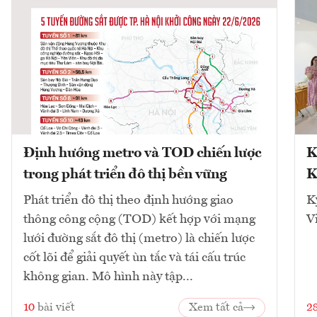
Định hướng metro và TOD chiến lược
K
trong phát triển đô thị bền vững
K
Phát triển đô thị theo định hướng giao
K
thông công cộng (TOD) kết hợp với mạng
V
lưới đường sắt đô thị (metro) là chiến lược
cốt lõi để giải quyết ùn tắc và tái cấu trúc
không gian. Mô hình này tập...
10
bài viết
Xem tất cả
2