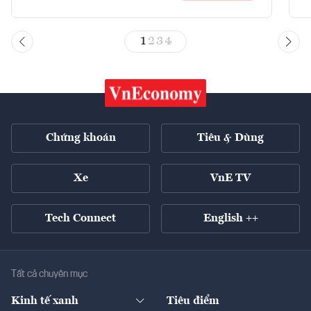
1
2
3
4
Chứng khoán
Tiêu & Dùng
Xe
VnE TV
Tech Connect
English ++
Tất cả chuyên mục
Kinh tế xanh
Tiêu điểm