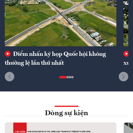
Điểm nhấn kỳ họp Quốc hội không
thường lệ lần thứ nhất
xuấ
Dòng sự kiện