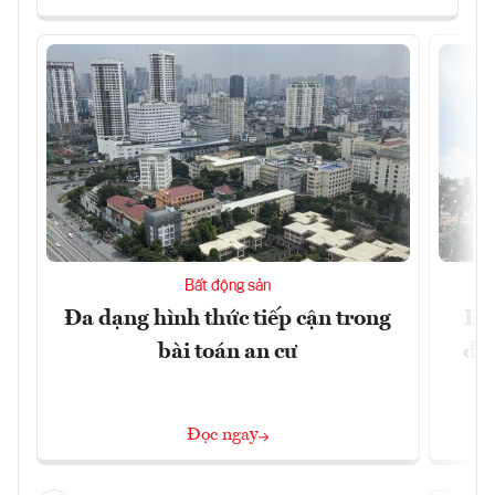
Bất động sản
Đa dạng hình thức tiếp cận trong
Hà
bài toán an cư
đặc
Đọc ngay