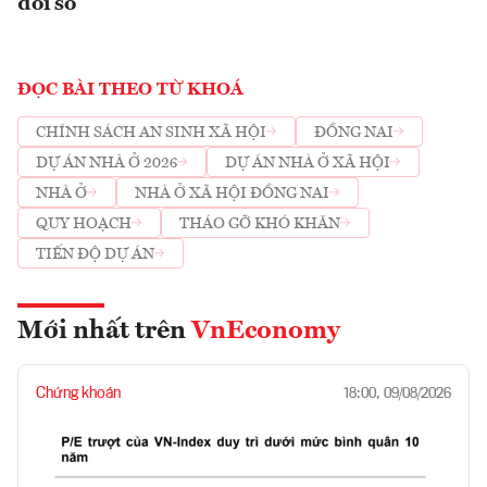
đổi số
ĐỌC BÀI THEO TỪ KHOÁ
CHÍNH SÁCH AN SINH XÃ HỘI
ĐỒNG NAI
DỰ ÁN NHÀ Ở 2026
DỰ ÁN NHÀ Ở XÃ HỘI
NHÀ Ở
NHÀ Ở XÃ HỘI ĐỒNG NAI
QUY HOẠCH
THÁO GỠ KHÓ KHĂN
TIẾN ĐỘ DỰ ÁN
Mới nhất trên
VnEconomy
Chứng khoán
18:00, 09/08/2026